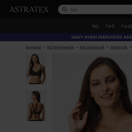
Női
Férfi
Fürd
NAGY NYÁRI KIÁRUSÍTÁS AK
Bevezető
Női fehérneműk
Női alsóneműk
Melltartók