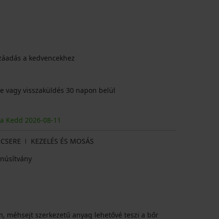
záadás a kedvencekhez
e vagy visszaküldés 30 napon belül
ja Kedd
2026
-08-11
CSERE
KEZELÉS ÉS MOSÁS
núsítvány
m, méhsejt szerkezetű anyag lehetővé teszi a bőr