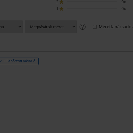
2
0x
1
0x
Mérettanácsadó 
Ellenőrzött vásárló