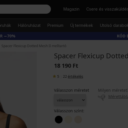
Keresés
Magazin
Csere és visszaküldé
őruhák
Hálóruházat
Premium
Új termékek
Utolsó darabo
ÁR −70%
KÓD 
Spacer Flexicup Dotted Mesh II melltartó
Spacer Flexicup Dotted
18 190 Ft
5
|
22
értékelés
Válasszon méretet
Milyen méretet
Mérettábl
Válasszon színt: