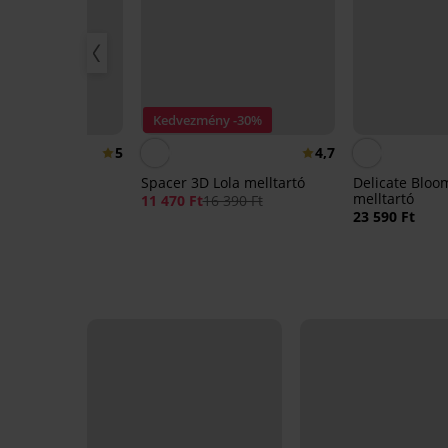
Kedvezmény -30%
5
4,7
Giana bélelt
Spacer 3D Lola melltartó
Delicate Bloo
melltartó
11 470 Ft
16 390 Ft
23 590 Ft