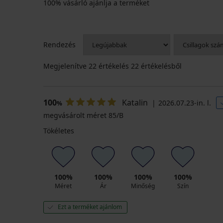
100% vásárló ajánlja a terméket
Rendezés
Megjelenítve
22
értékelés 22 értékelésből
100
Katalin
2026.07.23-in. l.
%
megvásárolt méret 85/B
Tökéletes
100%
100%
100%
100%
Méret
Ár
Minőség
Szín
Ezt a terméket ajánlom