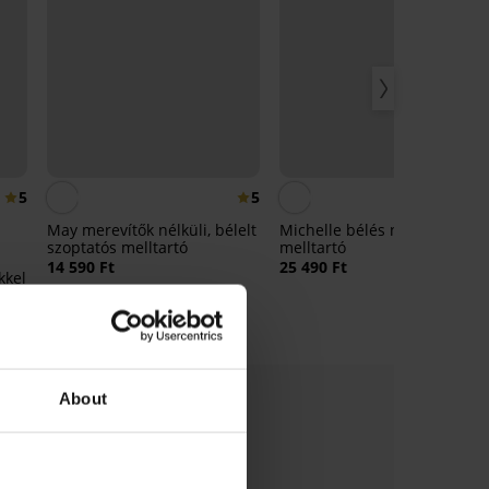
5
5
4,
May merevítők nélküli, bélelt
Michelle bélés nélküli
szoptatós melltartó
melltartó
14 590 Ft
25 490 Ft
kkel
About