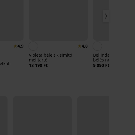
4,9
4,8
Violeta bélelt kisimító
Bellinda Microfiber S
melltartó
bélés nélküli melltar
élküli
18 190 Ft
9 090 Ft