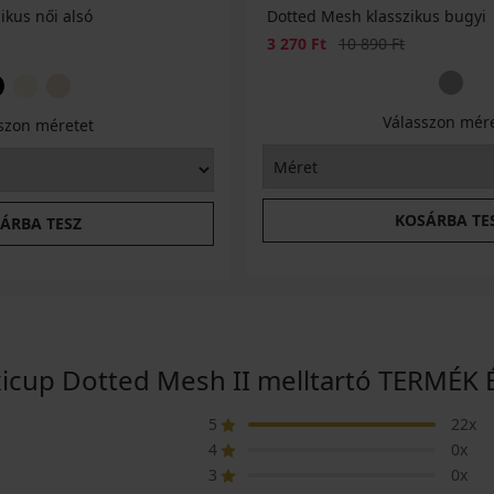
ikus női alsó
Dotted Mesh klasszikus bugyi
Kedvezmény
Eredeti ár
3 270 Ft
10 890 Ft
Válasszon mér
szon méretet
KOSÁRBA TE
ÁRBA TESZ
xicup Dotted Mesh II melltartó TERMÉK
5
22x
4
0x
3
0x