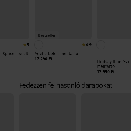
Bestseller
5
4,9
m Spacer bélelt
Adelle bélelt melltartó
17 290 Ft
Lindsay II bélés n
melltartó
13 990 Ft
Fedezzen fel hasonló darabokat