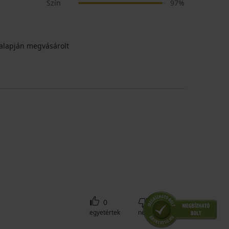
Szín
97%
alapján megvásárolt
0
0
egyetértek
nem értek egyet