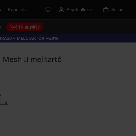
s
Kapcsolat
Bejelentkezés
Kosár
k
Nyári kiárusítás
BRA20 = MELLTARTÓK −20%
 Mesh II melltartó
?
ázat