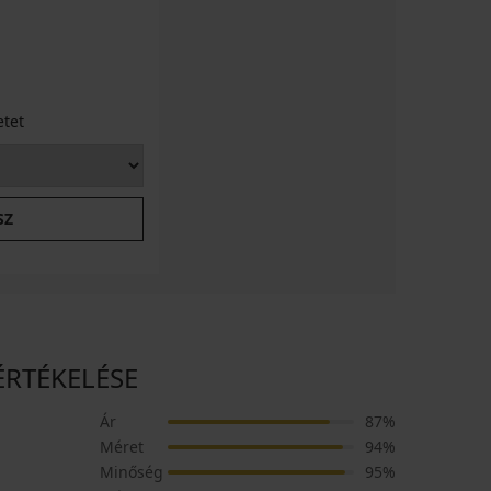
etet
SZ
 ÉRTÉKELÉSE
Ár
87%
Méret
94%
Minőség
95%