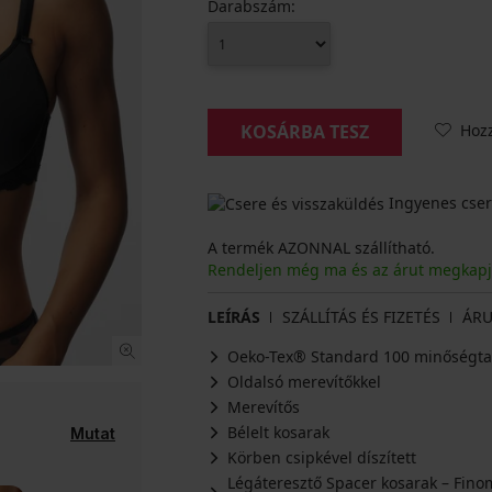
Darabszám:
Hoz
KOSÁRBA TESZ
Ingyenes cser
A termék AZONNAL szállítható.
Rendeljen még ma és az árut megkap
LEÍRÁS
SZÁLLÍTÁS ÉS FIZETÉS
ÁRU
Oeko-Tex® Standard 100 minőségta
Oldalsó merevítőkkel
Merevítős
Bélelt kosarak
Mutat
Körben csipkével díszített
Légáteresztő Spacer kosarak – Fino