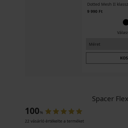
Dotted Mesh II klassz
9 990 Ft
Válas
KOS
Spacer Fle
100
%
22 vásárló értékelte a terméket