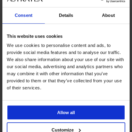
Consent
Details
About
Kiárusítás
Kiárusítás
-50%
-60%
1+1 INGYEN
1+1 INGYEN
ED
ITED
This website uses cookies
We use cookies to personalise content and ads, to
Abeba
Gold
provide social media features and to analyse our traffic.
II
Lurex
bikinifelső
bikini
We also share information about your use of our site with
felső
Kedvezmény
3 550
our social media, advertising and analytics partners who
Kedvezmény
10 560
Ft
may combine it with other information that you’ve
Ft
Eredeti ár
7 090
provided to them or that they’ve collected from your use
Eredeti ár
26 390
Ft
of their services.
Ft
Allow all
Customize