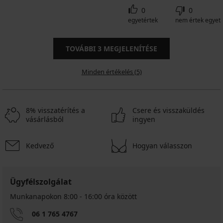
0
0
egyetértek
nem értek egyet
TOVÁBBI
3
MEGJELENÍTÉSE
Minden értékelés (5)
8% visszatérítés a
Csere és visszaküldés
vásárlásból
ingyen
Kedvező
Hogyan válasszon
Ügyfélszolgálat
Munkanapokon 8:00 - 16:00 óra között
06 1 765 4767