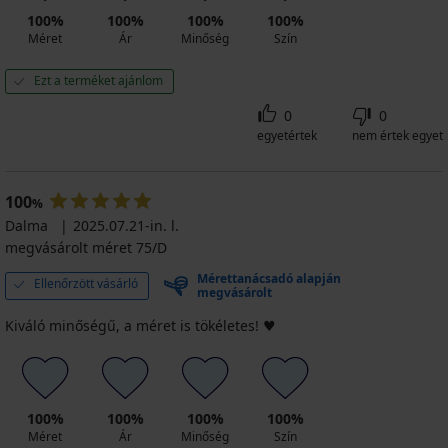
100%
100%
100%
100%
Méret
Ár
Minőség
Szín
Ezt a terméket ajánlom
0
0
egyetértek
nem értek egyet
100
%
Dalma
2025.07.21-in. l.
megvásárolt méret 75/D
Mérettanácsadó alapján
Ellenőrzött vásárló
megvásárolt
Kiváló minőségű, a méret is tökéletes! ♥️
100%
100%
100%
100%
Méret
Ár
Minőség
Szín