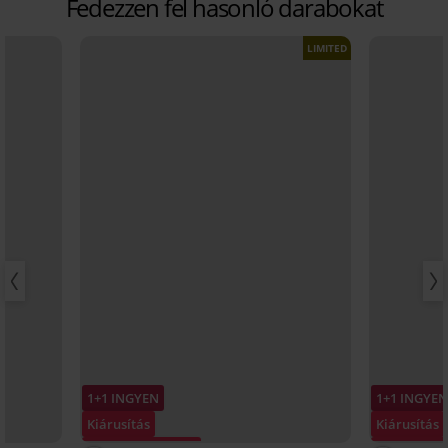
Fedezzen fel hasonló darabokat
LIMITED
1+1 INGYEN
1+1 INGYEN
Kiárusítás
Kiárusítás