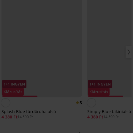
1+1 INGYEN
1+1 INGYEN
Kiárusítás
Kiárusítás
Kedvezmény -70%
Kedvezmény -70%
5
Splash Blue fürdőruha alsó
Simply Blue bikinialsó
4 380 Ft
4 380 Ft
14 590 Ft
14 590 Ft