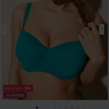
Kiárusítás
-70%
1+1 INGYEN