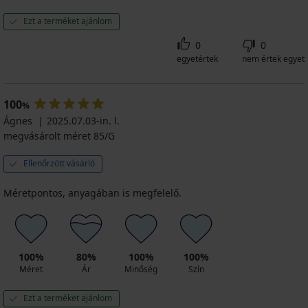
Ezt a terméket ajánlom
0
0
egyetértek
nem értek egyet
100
%
Ágnes
2025.07.03-in. l.
megvásárolt méret 85/G
Ellenőrzött vásárló
Méretpontos, anyagában is megfelelő.
100%
80%
100%
100%
Méret
Ár
Minőség
Szín
Ezt a terméket ajánlom