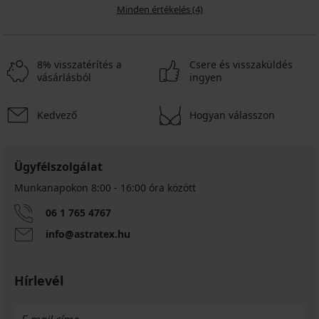
Minden értékelés (4)
8% visszatérítés a
Csere és visszaküldés
vásárlásból
ingyen
Kedvező
Hogyan válasszon
Ügyfélszolgálat
Munkanapokon 8:00 - 16:00 óra között
06 1 765 4767
info@astratex.hu
Hírlevél