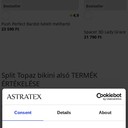
Bestseller
Bestseller
4,9
Push Perfect Bardot bélelt melltartó
23 590 Ft
Spacer 3D Lady Grace 
21 790 Ft
Split Topaz bikini alsó TERMÉK
ÉRTÉKELÉSE
100
%
4 vásárló értékelte a terméket
Consent
Details
About
100% vásárló ajánlja a terméket