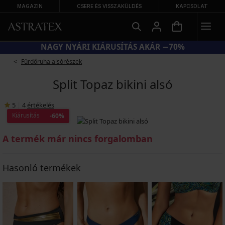
MAGAZIN
CSERE ÉS VISSZAKÜLDÉS
KAPCSOLAT
NAGY NYÁRI KIÁRUSÍTÁS AKÁR −70%
Fürdőruha alsórészek
Split Topaz bikini alsó
5
|
4
értékelés
Kiárusítás
-60%
A termék már nincs forgalomban
Hasonló termékek