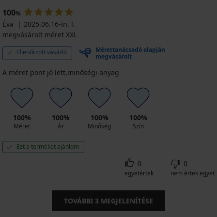
100
%
Éva
2025.06.16-in. l.
megvásárolt méret XXL
Mérettanácsadó alapján
Ellenőrzött vásárló
megvásárolt
A méret pont jó lett,minőségi anyag
100%
100%
100%
100%
Méret
Ár
Minőség
Szín
Ezt a terméket ajánlom
0
0
egyetértek
nem értek egyet
TOVÁBBI
3
MEGJELENÍTÉSE