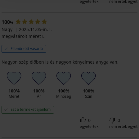
egyetértek
nem értek egyet
100
%
Nagy
2025.11.05-in. l.
megvásárolt méret L
Ellenőrzött vásárló
Nagyon szép élőben is és nagyon kényelmes anyga van.
100%
100%
100%
100%
Méret
Ár
Minőség
Szín
Ezt a terméket ajánlom
0
0
egyetértek
nem értek egyet