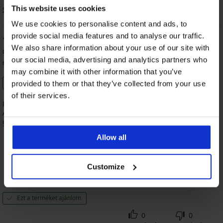
This website uses cookies
Sorrend
We use cookies to personalise content and ads, to
provide social media features and to analyse our traffic.
100
%
We also share information about your use of our site with
Gabriella
2026.01.25-in. l.
our social media, advertising and analytics partners who
megvásárolt méret L
may combine it with other information that you’ve
Ellenőrzött vásárló
provided to them or that they’ve collected from your use
of their services.
Kiváló termék. Rosszul választottam méretet, sajnos nem lett jó.
A visszaküldés simán ment. Cserét nem szerettem volna,
gyorsan visszakaptam a pénzem. Köszönöm a rugalmasságot!
Allow all
Customize
100%
100%
100%
100%
Méret
Ár
Minőség
Szín
Ezt a terméket ajánlom
0
0