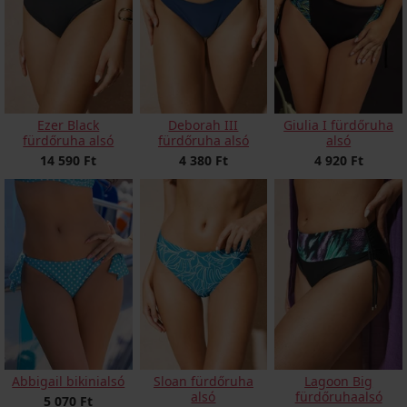
Ezer Black
Deborah III
Giulia I fürdőruha
fürdőruha alsó
fürdőruha alsó
alsó
14 590 Ft
4 380 Ft
4 920 Ft
Abbigail bikinialsó
Sloan fürdőruha
Lagoon Big
alsó
fürdőruhaalsó
5 070 Ft