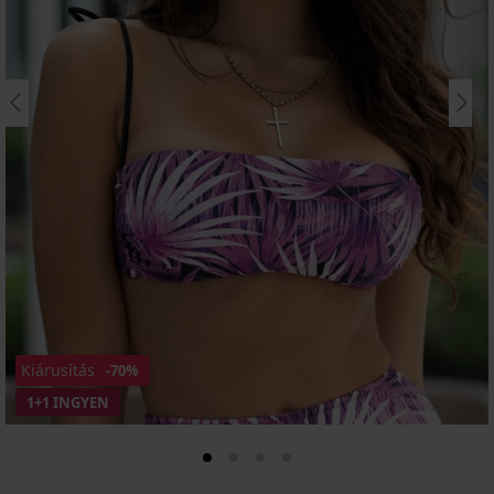
Kiárusítás
-70%
1+1 INGYEN