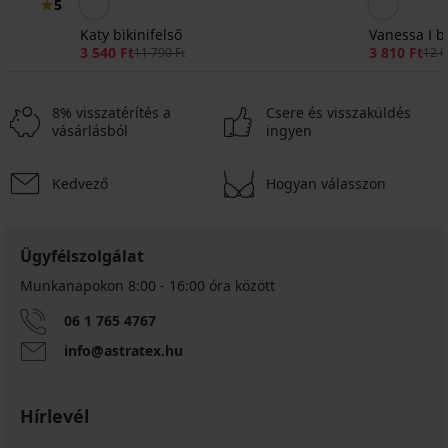
5
Katy bikinifelső
Vanessa I bi
3 540 Ft
3 810 Ft
11 790 Ft
12 6
8% visszatérítés a
Csere és visszaküldés
vásárlásból
ingyen
Kedvező
Hogyan válasszon
Kiárusítás
-70%
1+1 INGYEN
ED
Ügyfélszolgálat
Munkanapokon 8:00 - 16:00 óra között
Adjoa
bikinifelső
06 1 765 4767
Kedvezmény
2 700
info@astratex.hu
Ft
Eredeti ár
8 990
Ft
Hírlevél