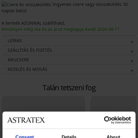
Ingyenes csere vagy visszaküldés 30
napon belül
A termék AZONNAL szállítható.
Rendeljen még ma és az árut megkapja Kedd
2026
-08-11
LEÍRÁS
SZÁLLÍTÁS ÉS FIZETÉS
ÁRUCSERE
KEZELÉS ÉS MOSÁS
Talán tetszeni fog
Consent
Details
About