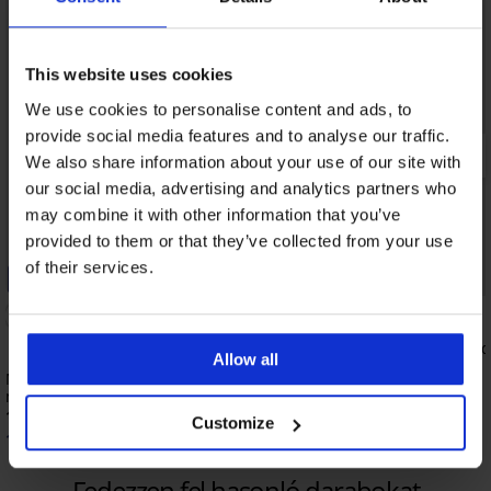
This website uses cookies
We use cookies to personalise content and ads, to
provide social media features and to analyse our traffic.
We also share information about your use of our site with
our social media, advertising and analytics partners who
may combine it with other information that you’ve
provided to them or that they’ve collected from your use
of their services.
-20% BRA20
-20% BRA20
4,8
Spacer Flexicup Dotted
Allow all
melltartó
Maia 4D Soft Control Deluxe bélelt
18 190 Ft
melltartó
14 560 Ft
kód:
BRA20
18 190 Ft
Customize
14 560 Ft
kód:
BRA20
Fedezzen fel hasonló darabokat