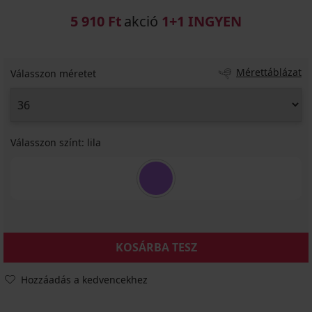
5 910 Ft
akció
1+1 INGYEN
Mérettáblázat
Válasszon méretet
Válasszon színt:
lila
KOSÁRBA TESZ
Hozzáadás a kedvencekhez