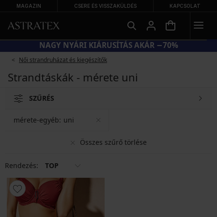
MAGAZIN
CSERE ÉS VISSZAKÜLDÉS
KAPCSOLAT
NAGY NYÁRI KIÁRUSÍTÁS AKÁR −70%
Női strandruházat és kiegészítők
Strandtáskák - mérete uni
SZŰRÉS
mérete-egyéb:
uni
Összes szűrő törlése
Rendezés:
TOP