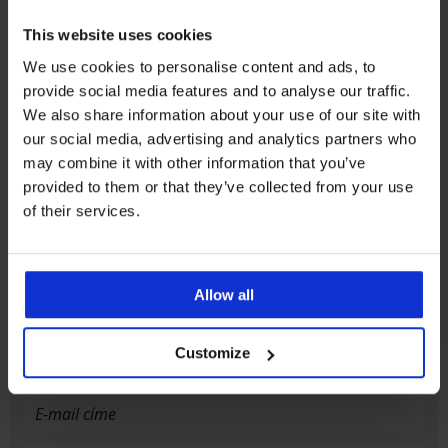
This website uses cookies
8% visszatérítés a
Csere és visszaküldés
We use cookies to personalise content and ads, to
vásárlásból
ingyen
provide social media features and to analyse our traffic.
We also share information about your use of our site with
Kedvező
Hogyan válasszon
our social media, advertising and analytics partners who
may combine it with other information that you’ve
provided to them or that they’ve collected from your use
Ügyfélszolgálat
of their services.
Munkanapokon 8:00 - 16:00 óra között
06 1 765 4767
info@astratex.hu
Allow all
Customize
Hírlevél