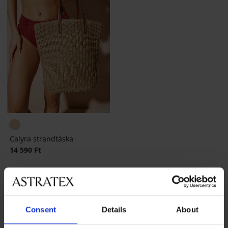
Calyra strandtáska
14 590 Ft
Consent
Details
About