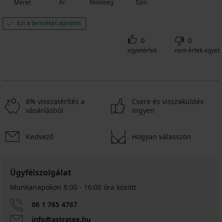
Méret
Ár
Minőség
Szín
Ezt a terméket ajánlom
0
0
egyetértek
nem értek egyet
8% visszatérítés a
Csere és visszaküldés
vásárlásból
ingyen
Kedvező
Hogyan válasszon
Ügyfélszolgálat
Munkanapokon 8:00 - 16:00 óra között
06 1 765 4767
info@astratex.hu