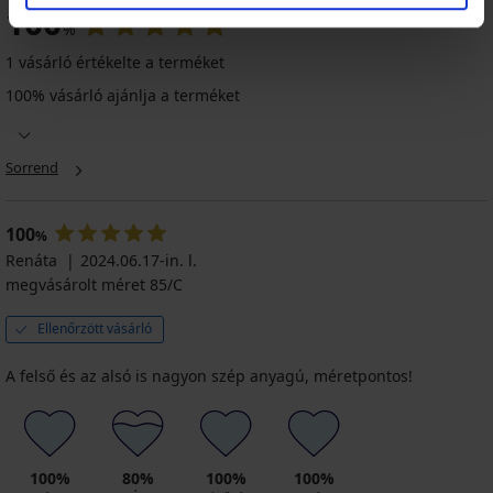
100
%
1 vásárló értékelte a terméket
100% vásárló ajánlja a terméket
Sorrend
100
%
Renáta
2024.06.17-in. l.
megvásárolt méret 85/C
Ellenőrzött vásárló
A felső és az alsó is nagyon szép anyagú, méretpontos!
100%
80%
100%
100%