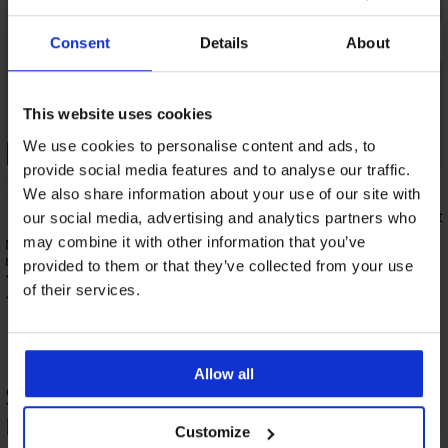
Consent
Details
About
This website uses cookies
We use cookies to personalise content and ads, to
-20% BRA20
Bestseller
provide social media features and to analyse our traffic.
4,8
We also share information about your use of our site with
Maia 4D kisimító mellt
our social media, advertising and analytics partners who
18 190 Ft
may combine it with other information that you’ve
Maia 4D Soft Control Deluxe bélelt
melltartó
provided to them or that they’ve collected from your use
18 190 Ft
of their services.
14 560 Ft
kód:
BRA20
Allow all
Summer Coctail bikinifelső TERMÉK
ÉRTÉKELÉSE
Customize