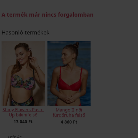
A termék már nincs forgalomban
Hasonló termékek
Shiny Flowers Push-
Mango II női
Up bikinifelső
fürdőruha felső
13 040 Ft
4 860 Ft
LEÍRÁS