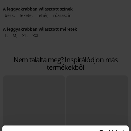
A leggyakrabban választott színek
bézs
fekete
fehér
rózsaszín
A leggyakrabban választott méretek
L
M
XL
XXL
Nem találta meg? Inspirálódjon más
termékekből