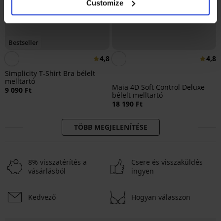
Customize
Bestseller
4,8
4,8
Simplicity T-Shirt Bra bélelt
melltartó
Maia 4D Soft Control Deluxe
9 090 Ft
bélelt melltartó
18 190 Ft
TÖBB MEGJELENÍTÉSE
8% visszatérítés a
Csere és visszaküldés
vásárlásból
ingyen
Kedvező
Hogyan válasszon