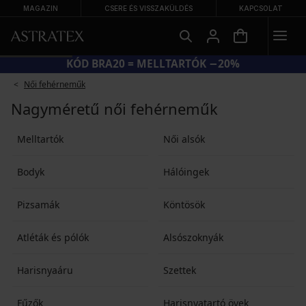
MAGAZIN
CSERE ÉS VISSZAKÜLDÉS
KAPCSOLAT
KÓD BRA20 = MELLTARTÓK −20%
Női fehérneműk
Nagyméretű női fehérneműk
Melltartók
Női alsók
Bodyk
Hálóingek
Pizsamák
Köntösök
Atléták és pólók
Alsószoknyák
Harisnyaáru
Szettek
Fűzők
Harisnyatartó övek