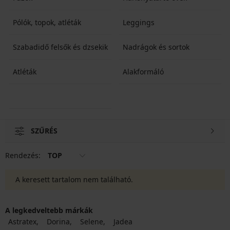
Pólók, topok, atléták
Leggings
Szabadidő felsők és dzsekik
Nadrágok és sortok
Atléták
Alakformáló
SZŰRÉS
Rendezés:
TOP
A keresett tartalom nem található.
A legkedveltebb márkák
Astratex
Dorina
Selene
Jadea