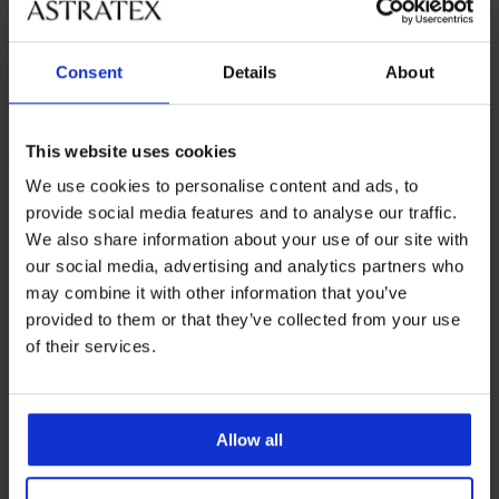
Consent
Details
About
Bestseller
This website uses cookies
4,8
5
We use cookies to personalise content and ads, to
DIVA by IVA bélés nélküli
Spacer Flexicup Dotted Mesh II
melltartó
melltartó
provide social media features and to analyse our traffic.
18 190 Ft
18 190 Ft
We also share information about your use of our site with
our social media, advertising and analytics partners who
may combine it with other information that you’ve
provided to them or that they’ve collected from your use
of their services.
Allow all