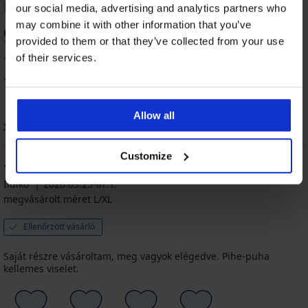
ÉRTÉKELÉSE
our social media, advertising and analytics partners who
may combine it with other information that you’ve
97
%
provided to them or that they’ve collected from your use
of their services.
15 vásárló értékelte a terméket
100% vásárló ajánlja a terméket
Allow all
Sorrend
Customize
100
%
Ildikó
2026.03.25-in. l.
megvásárolt méret L/XL
Ellenőrzött vásárló
Saját részre vásároltam, meg vagyok elégedve. Pihe-puha
kellemes viselet.