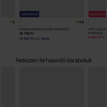
-20% BRA20
Kedvezmén
5
4,8
Violeta bélelt kisimító melltartó
Soft Lace II
melltartó
18 190 Ft
8 200 Ft
16 3
14 560 Ft
kód:
BRA20
Fedezzen fel hasonló darabokat