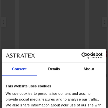
-20% BRA20
2+1 INGYE
5
4,8
Shape Cotton bélés nélküli melltartó
Consent
Details
About
8 190 Ft
3PACK Azul
6 560 Ft
kód:
BRA20
8 590 Ft
This website uses cookies
We use cookies to personalise content and ads, to
provide social media features and to analyse our traffic.
Terry női köntös kapucnival TERMÉK
We also share information about your use of our site with