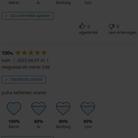
Méret
Ár
Minőség
Szín
Ezt a terméket ajánlom
0
0
egyetértek
nem értek egyet
100
%
Iván
2025.04.07-in. l.
megvásárolt méret S/M
Ellenőrzött vásárló
puha kellemes viselet
100%
80%
80%
80%
Méret
Ár
Minőség
Szín