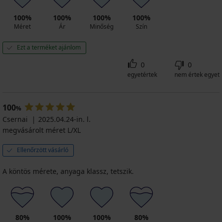
100%
100%
100%
100%
Méret
Ár
Minőség
Szín
Ezt a terméket ajánlom
0
0
egyetértek
nem értek egyet
100
%
Csernai
2025.04.24-in. l.
megvásárolt méret L/XL
Ellenőrzött vásárló
A köntös mérete, anyaga klassz, tetszik.
80%
100%
100%
80%