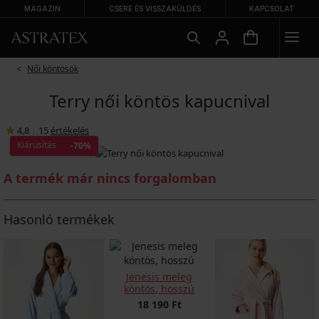
MAGAZIN
CSERE ÉS VISSZAKÜLDÉS
KAPCSOLAT
Női köntösök
Terry női köntös kapucnival
4,8
|
15
értékelés
Kiárusítás
-70%
A termék már nincs forgalomban
Hasonló termékek
Jenesis meleg
köntös, hosszú
18 190 Ft