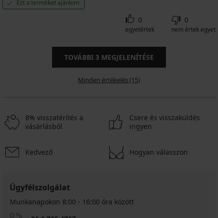
Ezt a terméket ajánlom
0
0
egyetértek
nem értek egyet
TOVÁBBI
3
MEGJELENÍTÉSE
Minden értékelés (15)
8% visszatérítés a
Csere és visszaküldés
vásárlásból
ingyen
Kedvező
Hogyan válasszon
Ügyfélszolgálat
Munkanapokon 8:00 - 16:00 óra között