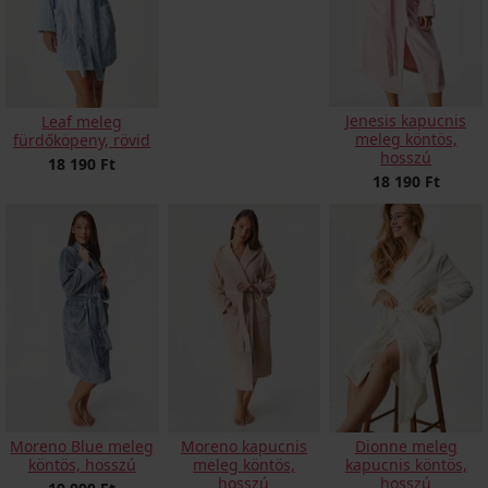
Jenesis kapucnis
Leaf meleg
meleg köntös,
fürdőköpeny, rövid
hosszú
18 190 Ft
18 190 Ft
Moreno Blue meleg
Moreno kapucnis
Dionne meleg
köntös, hosszú
meleg köntös,
kapucnis köntös,
hosszú
hosszú