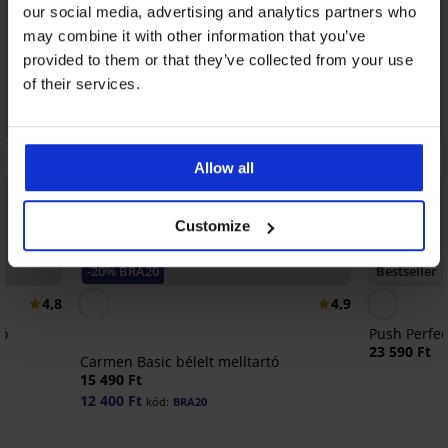
our social media, advertising and analytics partners who
may combine it with other information that you’ve
provided to them or that they’ve collected from your use
of their services.
Allow all
Customize
-20% BRA20
Bestseller
4,8
4,9
tó
Push Perfec
23 590 Ft
Carmen Basic bélelt melltartó
15 490 Ft
12 400 Ft
kód:
BRA20