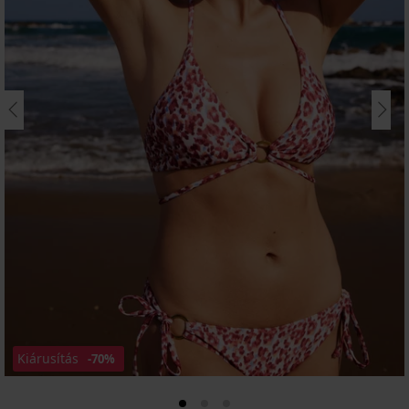
Kiárusítás
-70%