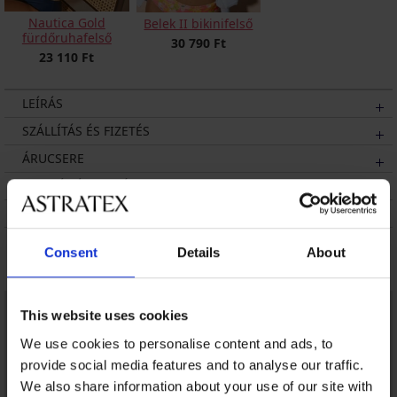
Nautica Gold
Belek II bikinifelső
fürdőruhafelső
30 790 Ft
23 110 Ft
LEÍRÁS
SZÁLLÍTÁS ÉS FIZETÉS
ÁRUCSERE
KEZELÉS ÉS MOSÁS
A MÁRKÁRÓL
Consent
Details
About
Talán tetszeni fog
This website uses cookies
We use cookies to personalise content and ads, to
provide social media features and to analyse our traffic.
We also share information about your use of our site with