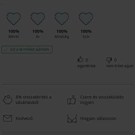
.
100%
100%
100%
100%
Méret
Ár
Minőség
Szín
Ezt a terméket ajánlom
0
0
egyetértek
nem értek egyet
8% visszatérítés a
Csere és visszaküldés
vásárlásból
ingyen
Kedvező
Hogyan válasszon