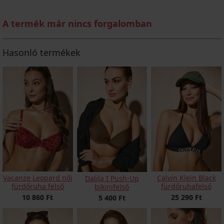
A termék már nincs forgalomban
Hasonló termékek
Vacanze Leopard női
Calvin Klein Black
Dalila I Push-Up
fürdőruha felső
fürdőruhafelső
bikinifelső
10 860 Ft
25 290 Ft
5 400 Ft