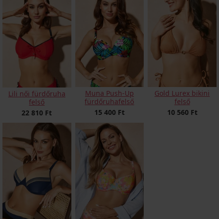
Muna Push-Up
Gold Lurex bikini
Lili női fürdőruha
fürdőruhafelső
felső
felső
15 400 Ft
10 560 Ft
22 810 Ft