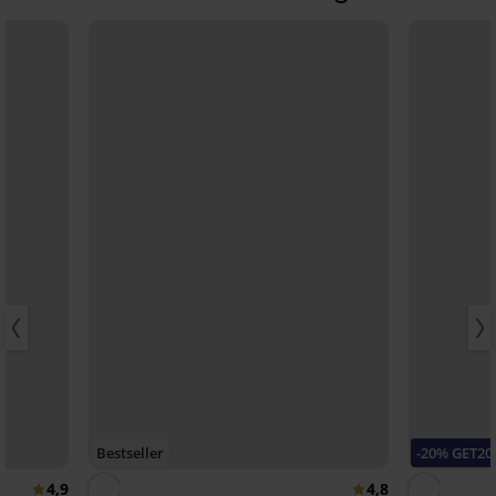
Bestseller
-20% GET20
4,9
4,8