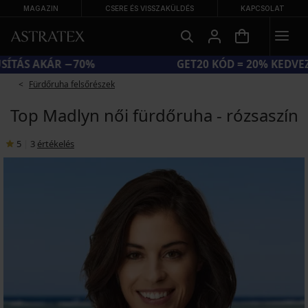
MAGAZIN
CSERE ÉS VISSZAKÜLDÉS
KAPCSOLAT
NAGY NYÁRI KIÁRUSÍTÁS AKÁR −70%
Fürdőruha felsőrészek
Top Madlyn női fürdőruha - rózsaszín
5
|
3
értékelés