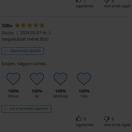
1
0
egyetértek
nem értek egyet
100
%
Zsuzsi
2024.02.07-in. l.
megvásárolt méret 85/C
Ellenőrzött vásárló
Szuper, nagyon csinos.
100%
100%
100%
100%
Méret
Ár
Minőség
Szín
Ezt a terméket ajánlom
0
0
egyetértek
nem értek egyet