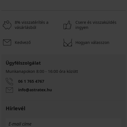
8% visszatérítés a
Csere és visszaküldés
vásárlásból
ingyen
Kedvező
Hogyan válasszon
Ügyfélszolgálat
Munkanapokon 8:00 - 16:00 óra között
06 1 765 4767
info@astratex.hu
Hírlevél