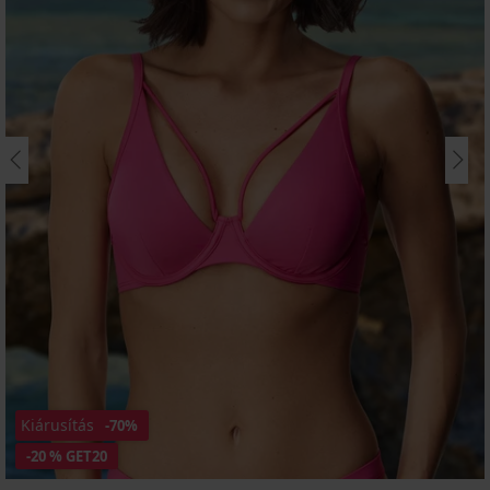
Kiárusítás
-70%
-20 % GET20