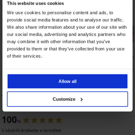
This website uses cookies
We use cookies to personalise content and ads, to
provide social media features and to analyse our traffic.
We also share information about your use of our site with
-20% GET20
-20% GET20
our social media, advertising and analytics partners who
Kiárusítás
Kedvezmén
may combine it with other information that you’ve
Kedvezmény -70%
5
provided to them or that they’ve collected from your use
of their services.
Wafaa Pink bikinialsó
ColorPop Pi
7 790 Ft
5 990 Ft
1 880 Ft
2 400 Ft
kód:
GET20
kód
Allow all
Top Madlyn női fürdőruha TERMÉK
Customize
ÉRTÉKELÉSE
-40%
100
%
Kiárusítás
-20 % GET20
Kiárusítás
Kiárusítás
-70%
-70%
-70%
ED
ITED
IMITED
LIMITED
3 vásárló értékelte a terméket