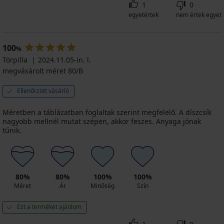
1
0
egyetértek
nem értek egyet
100
%
Törpilla
2024.11.05-in. l.
megvásárolt méret 80/B
Ellenőrzött vásárló
Méretben a táblázatban foglaltak szerint megfelelő. A díszcsík
nagyobb mellnél mutat szépen, akkor feszes. Anyaga jónak
tűnik.
80%
80%
100%
100%
Méret
Ár
Minőség
Szín
Ezt a terméket ajánlom