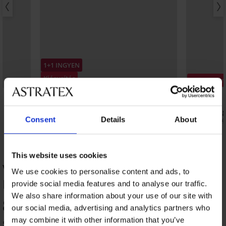
1+1 INGYEN
Kiárusítás
Kedvezmén
Kedvezmény -70%
5
5
Botanical Vibes bikinialsó
Comfort Hig
Consent
Details
About
2 460 Ft
6 360 Ft
8 190 Ft
9 09
This website uses cookies
Valia Capri leggings TERMÉK
We use cookies to personalise content and ads, to
ÉRTÉKELÉSE
provide social media features and to analyse our traffic.
We also share information about your use of our site with
86
our social media, advertising and analytics partners who
%
may combine it with other information that you’ve
5 vásárló értékelte a terméket