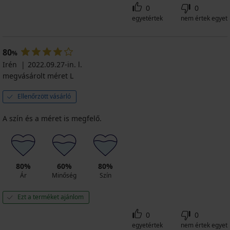
0
0
egyetértek
nem értek egyet
80
%
Irén
2022.09.27-in. l.
megvásárolt méret L
Ellenőrzött vásárló
A szín és a méret is megfelő.
80%
60%
80%
Ár
Minőség
Szín
Ezt a terméket ajánlom
0
0
egyetértek
nem értek egyet