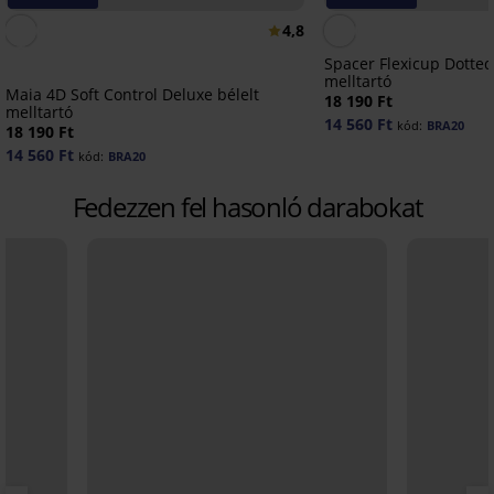
4,8
Spacer Flexicup Dotted
melltartó
Maia 4D Soft Control Deluxe bélelt
18 190 Ft
melltartó
14 560 Ft
kód:
BRA20
18 190 Ft
14 560 Ft
kód:
BRA20
Fedezzen fel hasonló darabokat