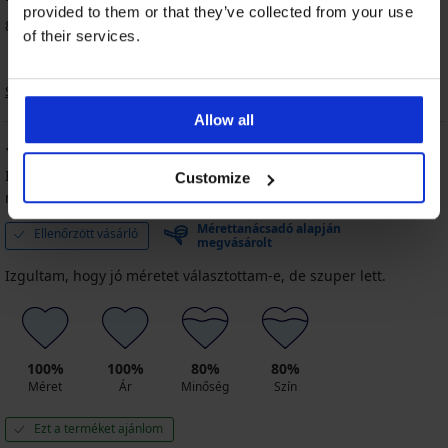
provided to them or that they’ve collected from your use
80% vásárló ajánlja a terméket
of their services.
Sorrend
Allow all
100
%
Ildikó
2024.04.30-in. l.
Customize
megvásárolt méret M
Mérettanácsadó alapján
Ellenőrzött vásárló
megvásárolt
Izgultam, hogy jó méretet választottam-e, de szuper lett.
100%
100%
80%
80%
Méret
Ár
Minőség
Szín
Ezt a terméket ajánlom