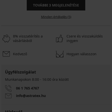
TOVÁBBI
3
MEGJELENÍTÉSE
Minden értékelés (5)
8% visszatérítés a
Csere és visszaküldés
vásárlásból
ingyen
Kedvező
Hogyan válasszon
Ügyfélszolgálat
Munkanapokon 8:00 - 16:00 óra között
06 1 765 4767
info@astratex.hu
Hírlevél