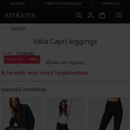
MAGAZIN
CSERE ÉS VISSZAKÜLDÉS
KAPCSOLAT
Leggings
Valia Capri leggings
4,3
|
5
értékelés
Kiárusítás
-70%
A termék már nincs forgalomban
Hasonló termékek