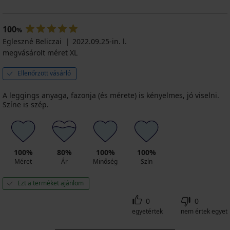
100
%
Egleszné Beliczai
2022.09.25-in. l.
megvásárolt méret XL
Ellenőrzött vásárló
A leggings anyaga, fazonja (és mérete) is kényelmes, jó viselni.
Színe is szép.
100%
80%
100%
100%
Méret
Ár
Minőség
Szín
Ezt a terméket ajánlom
0
0
egyetértek
nem értek egyet