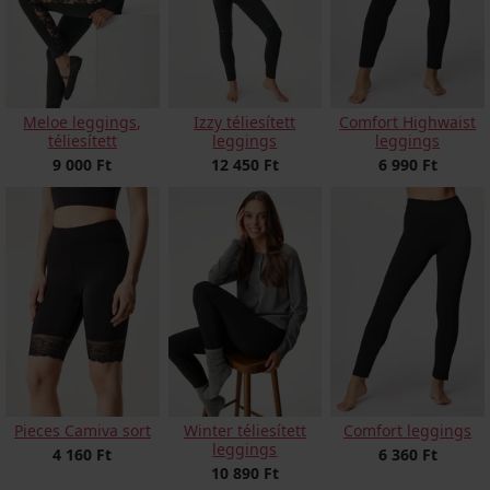
Meloe leggings,
Izzy téliesített
Comfort Highwaist
téliesített
leggings
leggings
9 000 Ft
12 450 Ft
6 990 Ft
Pieces Camiva sort
Winter téliesített
Comfort leggings
leggings
4 160 Ft
6 360 Ft
10 890 Ft