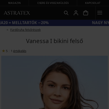
MAGAZIN
CSERE ÉS VISSZAKÜLDÉS
KAPCSOLAT
KÓD BRA20 = MELLTARTÓK −20%
Fürdőruha felsőrészek
Vanessa I bikini felső
5
|
1
értékelés