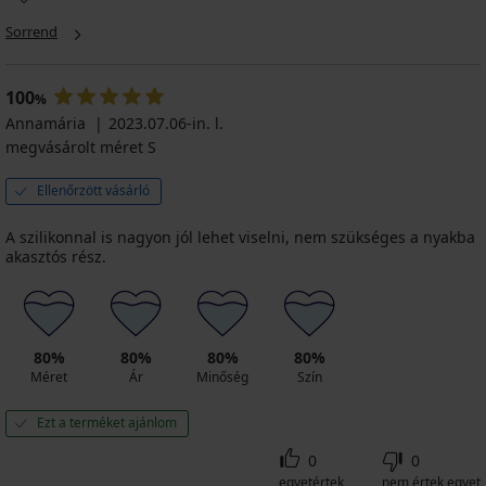
Big
fürdőruhafelső
bikinifelső
fürdőruhafelső
Sorrend
Kedvezmény
22 810
27 090
Kedvezmény
24 070
Ft
Ft
Ft
Eredeti ár
32 590
Eredeti ár
100
34 390
Ft
%
Ft
18 250
Annamária
2023.07.06-in. l.
19 260
Ft
megvásárolt méret S
Ft
kód
kód
SUN20
Ellenőrzött vásárló
SUN20
A szilikonnal is nagyon jól lehet viselni, nem szükséges a nyakba
akasztós rész.
80%
80%
80%
80%
Méret
Ár
Minőség
Szín
Ezt a terméket ajánlom
0
0
egyetértek
nem értek egyet