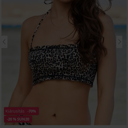
Kiárusítás
-70%
-20 % SUN20