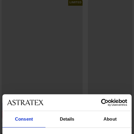
LIMITED
-20% SUN20
-20% SUN20
Kiárusítás
Kedvezmény -70%
Consent
Details
About
Kedvezmény -70%