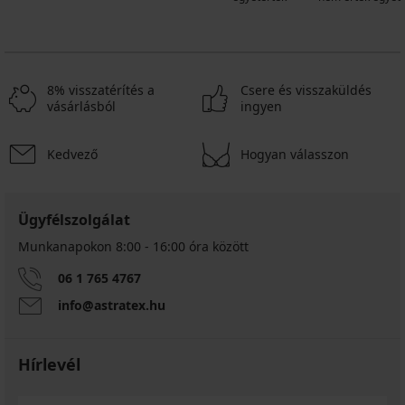
8% visszatérítés a
Csere és visszaküldés
vásárlásból
ingyen
Kedvező
Hogyan válasszon
Ügyfélszolgálat
Munkanapokon 8:00 - 16:00 óra között
06 1 765 4767
info@astratex.hu
Hírlevél