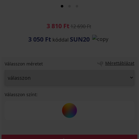
3 810 Ft
12 690 Ft
3 050 Ft
SUN20
kóddal
Mérettáblázat
Válasszon méretet
Válasszon színt: