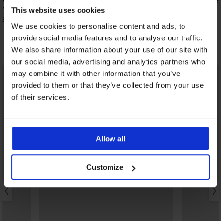
Vero Moda Frilly fordítható bikinifelső
Wildish II fürdőruhafel
15 090 Ft
8 990 Ft
This website uses cookies
3 630 Ft
2 160 Ft
kód:
SUN20
kód:
SUN20
We use cookies to personalise content and ads, to
provide social media features and to analyse our traffic.
Fedezzen fel hasonló darabokat
We also share information about your use of our site with
our social media, advertising and analytics partners who
LIMITED
LIMITED
may combine it with other information that you’ve
provided to them or that they’ve collected from your use
of their services.
Allow all
Customize