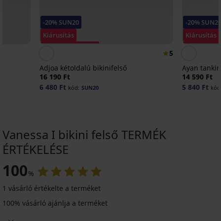
-20% SUN20
-20% SUN2
Kiárusítás
Kiárusítás
Kedvezmény -50%
Kedvezmén
5
Adjoa kétoldalú bikinifelső
Ayan tankini
16 190 Ft
14 590 Ft
6 480 Ft
5 840 Ft
kód:
SUN20
kód
Vanessa I bikini felső TERMÉK
ÉRTÉKELÉSE
-30%
-30%
100
%
-20 % SUN20
-20 % SUN20
ITED
IMITED
1 vásárló értékelte a terméket
4,9
100% vásárló ajánlja a terméket
Desert
Carmen
Ezer
Gold
Big
Black