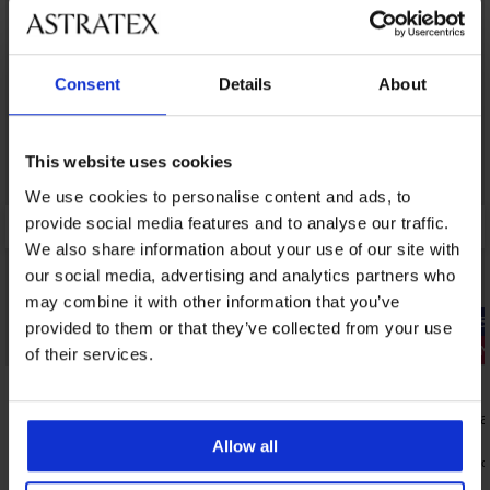
Consent
Details
About
This website uses cookies
We use cookies to personalise content and ads, to
provide social media features and to analyse our traffic.
We also share information about your use of our site with
our social media, advertising and analytics partners who
may combine it with other information that you’ve
-25% ALL25
provided to them or that they’ve collected from your use
Bestseller
3+1 INGYEN
of their services.
5
4,8
DIVA by IVA bélés nélküli melltartó
Bamboo Nat
18 190 Ft
6 790 Ft
Allow all
5 100 Ft
kód