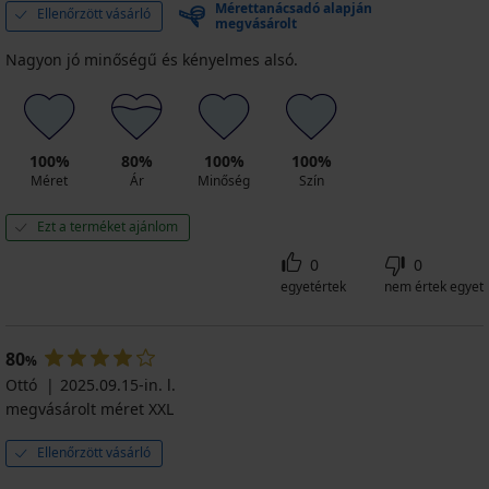
Mérettanácsadó alapján
Ellenőrzött vásárló
megvásárolt
Nagyon jó minőségű és kényelmes alsó.
100%
80%
100%
100%
Méret
Ár
Minőség
Szín
Ezt a terméket ajánlom
0
0
egyetértek
nem értek egyet
80
%
Ottó
2025.09.15-in. l.
megvásárolt méret XXL
Ellenőrzött vásárló