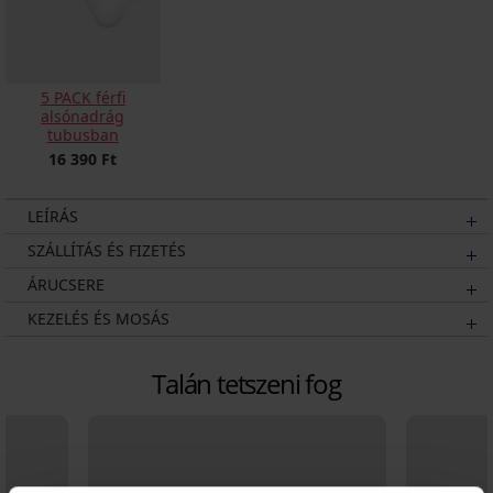
5 PACK férfi
alsónadrág
tubusban
16 390 Ft
LEÍRÁS
SZÁLLÍTÁS ÉS FIZETÉS
ÁRUCSERE
KEZELÉS ÉS MOSÁS
Talán tetszeni fog