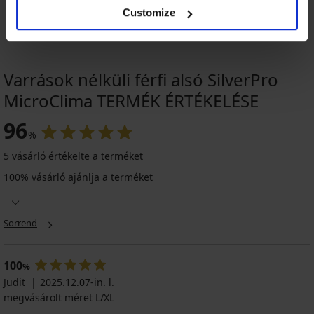
Customize
Varrások nélküli férfi alsó SilverPro
MicroClima TERMÉK ÉRTÉKELÉSE
96
%
5 vásárló értékelte a terméket
100% vásárló ajánlja a terméket
Sorrend
100
%
Judit
2025.12.07-in. l.
megvásárolt méret L/XL