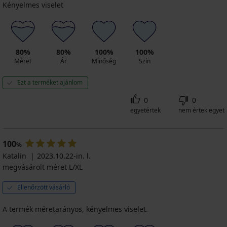
Kényelmes viselet
80%
80%
100%
100%
Méret
Ár
Minőség
Szín
Ezt a terméket ajánlom
0
0
egyetértek
nem értek egyet
100
%
Katalin
2023.10.22-in. l.
megvásárolt méret L/XL
Ellenőrzött vásárló
A termék méretarányos, kényelmes viselet.