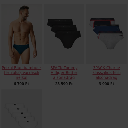
Petrol Blue bambusz
3PACK Tommy
3PACK Charlie
férfi alsó, varrások
Hilfiger Better
klasszikus férfi
nélkül
alsónadrág
alsónadrág
6 790 Ft
23 590 Ft
3 900 Ft