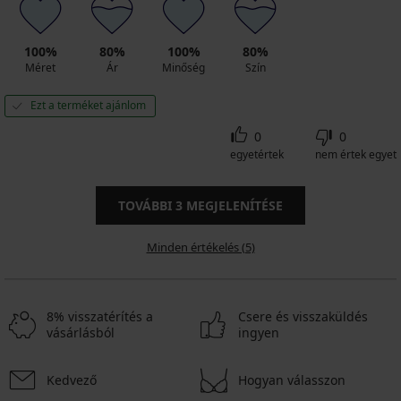
100%
80%
100%
80%
Méret
Ár
Minőség
Szín
Ezt a terméket ajánlom
0
0
egyetértek
nem értek egyet
TOVÁBBI
3
MEGJELENÍTÉSE
Minden értékelés (5)
8% visszatérítés a
Csere és visszaküldés
vásárlásból
ingyen
Kedvező
Hogyan válasszon