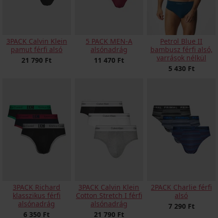
3PACK Calvin Klein
5 PACK MEN-A
Petrol Blue II
pamut férfi alsó
alsónadrág
bambusz férfi alsó,
varrások nélkül
21 790 Ft
11 470 Ft
5 430 Ft
3PACK Richard
3PACK Calvin Klein
2PACK Charlie férfi
klasszikus férfi
Cotton Stretch I férfi
alsó
alsónadrág
alsónadrág
7 290 Ft
6 350 Ft
21 790 Ft