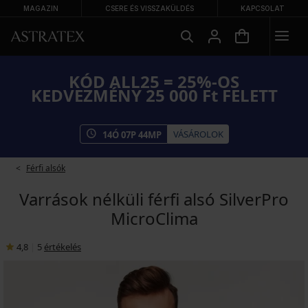
MAGAZIN
CSERE ÉS VISSZAKÜLDÉS
KAPCSOLAT
KÓD ALL25 = 25%-OS
KEDVEZMÉNY 25 000 Ft FELETT
VÁSÁROLOK
14
Ó
07
P
43
MP
Férfi alsók
Varrások nélküli férfi alsó SilverPro
MicroClima
4,8
|
5
értékelés