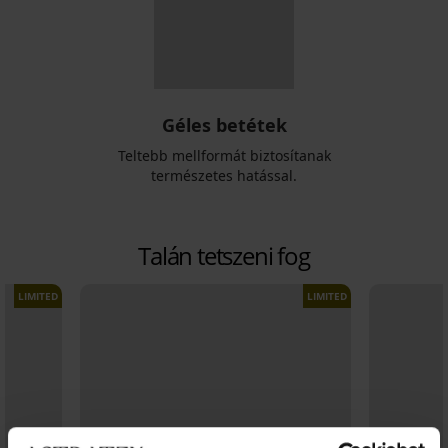
Géles betétek
Teltebb mellformát biztosítanak
természetes hatással.
Talán tetszeni fog
LIMITED
LIMITED