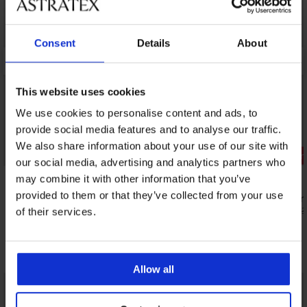
Consent
Details
About
This website uses cookies
We use cookies to personalise content and ads, to
provide social media features and to analyse our traffic.
We also share information about your use of our site with
Kedvezmény -30%
Kedvezmén
our social media, advertising and analytics partners who
5
may combine it with other information that you’ve
provided to them or that they’ve collected from your use
Tropic fürdőruhaalsó
Muna II für
10 210 Ft
8 200 Ft
14 590 Ft
16 3
of their services.
Fedezzen fel hasonló darabokat
Allow all
LIMITED
LIMITED