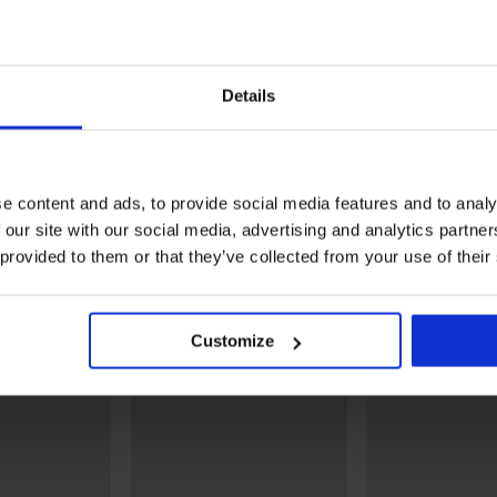
-25% ALL25
Kedvezmény -50%
Details
4,8
4,8
Soft Lace II bélelt, mereví
nélküli melltartó
Maia 4D Soft Control Deluxe
8 200 Ft
16 390 Ft
bélelt melltartó
e content and ads, to provide social media features and to analy
18 190 Ft
 our site with our social media, advertising and analytics partn
13 650 Ft
kód:
ALL25
 provided to them or that they’ve collected from your use of their
Fedezzen fel hasonló darabokat
Customize