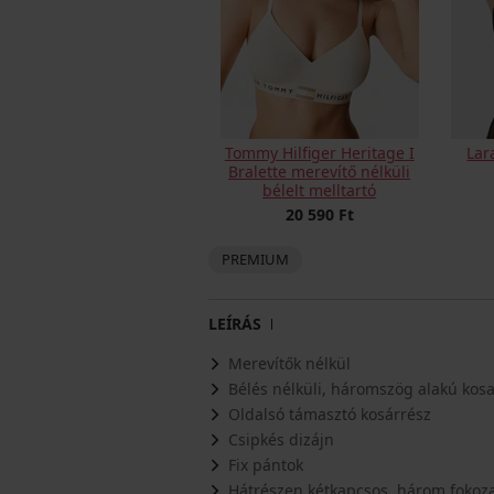
Tommy Hilfiger Heritage I
Lar
Bralette merevítő nélküli
bélelt melltartó
20 590 Ft
PREMIUM
LEÍRÁS
Merevítők nélkül
Bélés nélküli, háromszög alakú kos
Oldalsó támasztó kosárrész
Csipkés dizájn
Fix pántok
Hátrészen kétkapcsos, három fokoza