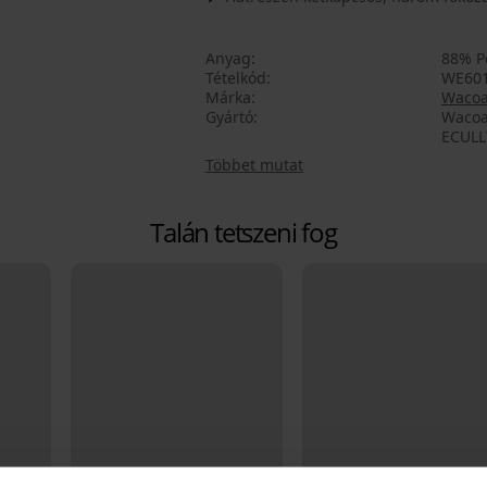
Anyag
88% P
Tételkód
WE60
Márka
Wacoa
Gyártó
Wacoa
ECULL
Többet mutat
Talán tetszeni fog