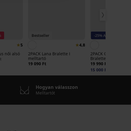
%
Bestseller
-25% ALL25
5
4,8
us női alsó
2PACK Lana Bralette I
2PACK Origins Shiny
melltartó
Bralette merevítő nél
t
melltartó
19 090 Ft
19 990 Ft
15 000 Ft
kód:
ALL25
Hogyan válasszon
Melltartót