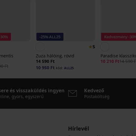
-30%
-25% ALL25
Kedvezmény -30
5
omentis
Zuza hálóing, rövid
Paradise klasszik
14 590 Ft
10 210 Ft
14 590 F
90 Ft
10 950 Ft
kód:
ALL25
sere és visszaküldés ingyen
Kedvező
line, gyors, egyszerű
Postaköltség
Hírlevél