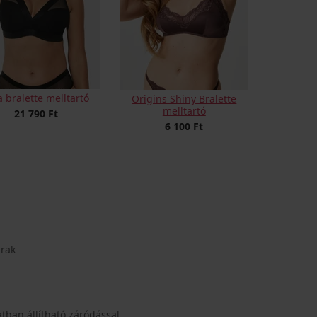
a bralette melltartó
Origins Shiny Bralette
melltartó
21 790 Ft
6 100 Ft
arak
tban állítható záródással