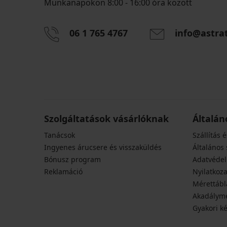
Munkanapokon 8:00 - 16:00 óra között
06 1 765 4767
info@astra
Szolgáltatások vásárlóknak
Általán
Tanácsok
Szállítás é
Ingyenes árucsere és visszaküldés
Általános 
Bónusz program
Adatvédel
Reklamáció
Nyilatkoza
Mérettábl
Akadályme
Gyakori k