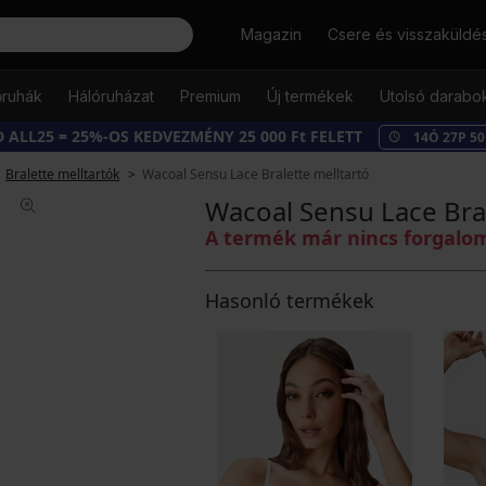
Keresés
Magazin
Csere és visszaküldé
őruhák
Hálóruházat
Premium
Új termékek
Utolsó darabo
 ALL25 = 25%-OS KEDVEZMÉNY 25 000 Ft FELETT
14
Ó
27
P
49
Bralette melltartók
Wacoal Sensu Lace Bralette melltartó
Wacoal Sensu Lace Bral
A termék már nincs forgal
Hasonló termékek