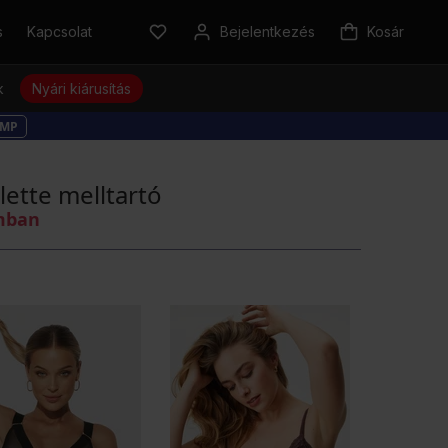
s
Kapcsolat
Bejelentkezés
Kosár
k
Nyári kiárusítás
MP
ette melltartó
omban