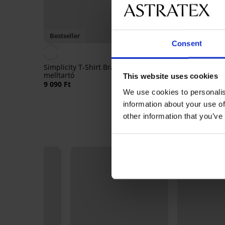
Bestseller
-25% ALL25
Consent
4,8
Simplicity T-Shirt Bra bélelt
Violeta bélelt kisimító
melltartó
melltartó
This website uses cookies
9 090 Ft
18 190 Ft
We use cookies to personalis
13 650 Ft
kód:
ALL25
information about your use of
other information that you’ve