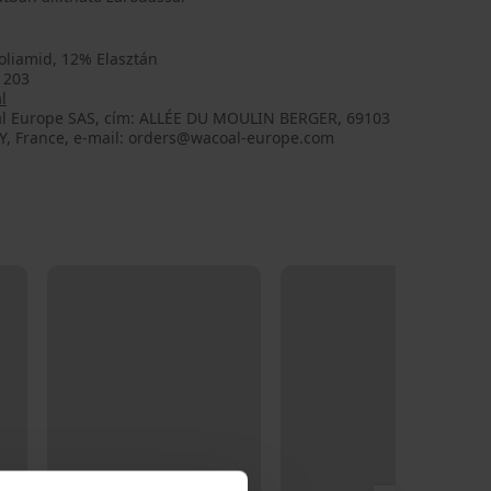
oliamid, 12% Elasztán
1203
l
l Europe SAS, cím: ALLÉE DU MOULIN BERGER, 69103
Y, France, e-mail: orders@wacoal-europe.com