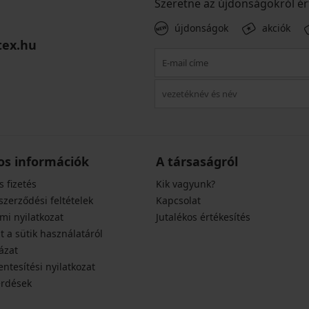
Szeretne az újdonságokról ér
újdonságok
akciók
tex.hu
os információk
A társaságról
s fizetés
Kik vagyunk?
szerződési feltételek
Kapcsolat
mi nyilatkozat
Jutalékos értékesítés
t a sütik használatáról
ázat
ntesítési nyilatkozat
érdések