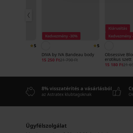
Kiárusítás
25
Kedvezmény -30%
Kedvezmény 
5
5
 pamut
DIVA by IVA Bandeau body
Obsessive Bl
artó
erotikus szett
15 250 Ft
21 790 Ft
15 180 Ft
21 6
d:
ALL25
8% visszatérítés a vásárlásból
C
az Astratex klubtagoknak
On
Ügyfélszolgálat