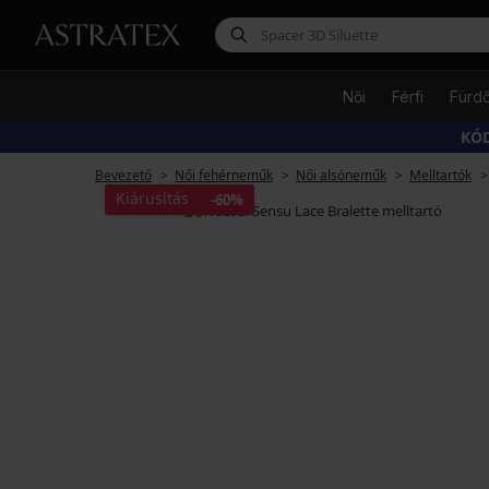
Női
Férfi
Fürd
KÓD
Bevezető
Női fehérneműk
Női alsóneműk
Melltartók
Kiárusítás
-60%