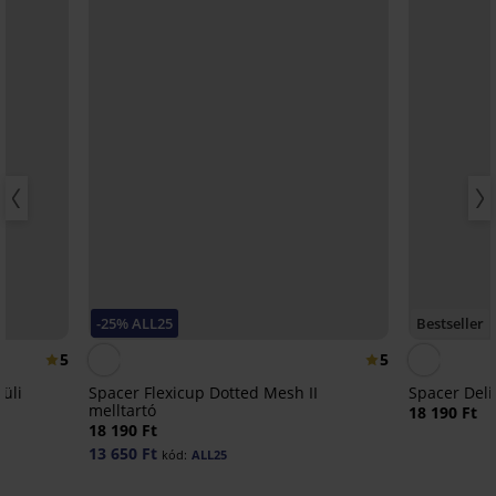
-25% ALL25
Bestseller
5
5
küli
Spacer Flexicup Dotted Mesh II
Spacer Deli
melltartó
18 190 Ft
18 190 Ft
13 650 Ft
kód:
ALL25