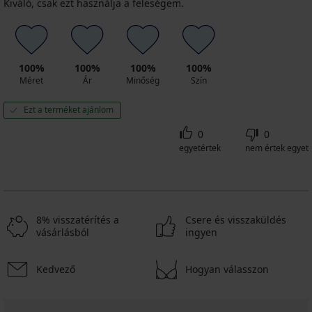
Kiváló, csak ezt használja a feleségem.
100%
100%
100%
100%
Méret
Ár
Minőség
Szín
Ezt a terméket ajánlom
0
0
egyetértek
nem értek egyet
8% visszatérítés a
Csere és visszaküldés
vásárlásból
ingyen
Kedvező
Hogyan válasszon