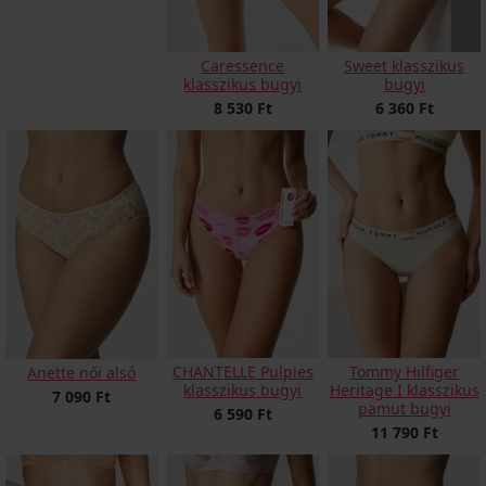
Caressence
Sweet klasszikus
klasszikus bugyi
bugyi
8 530 Ft
6 360 Ft
CHANTELLE Pulpies
Tommy Hilfiger
Anette női alsó
klasszikus bugyi
Heritage I klasszikus
7 090 Ft
pamut bugyi
6 590 Ft
11 790 Ft