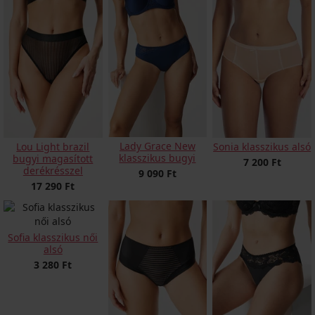
Lady Grace New
Lou Light brazil
Sonia klasszikus alsó
klasszikus bugyi
bugyi magasított
7 200 Ft
derékrésszel
9 090 Ft
17 290 Ft
Sofia klasszikus női
alsó
3 280 Ft