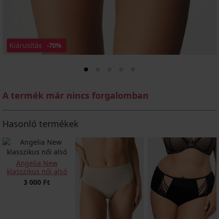
Kiárusítás
-70%
A termék már nincs forgalomban
Hasonló termékek
Angelia New
klasszikus női alsó
3 000 Ft