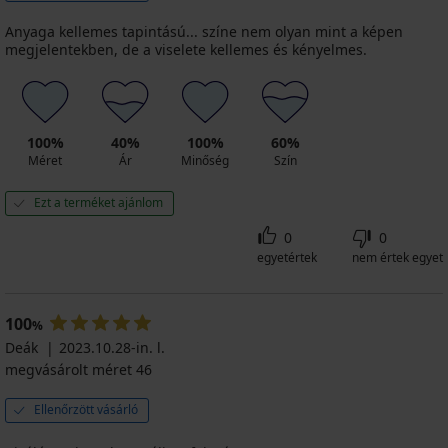
10 270
Ft
Anyaga kellemes tapintású... színe nem olyan mint a képen
kód
megjelentekben, de a viselete kellemes és kényelmes.
ALL25
100%
40%
100%
60%
Méret
Ár
Minőség
Szín
Ezt a terméket ajánlom
0
0
egyetértek
nem értek egyet
100
%
Deák
2023.10.28-in. l.
megvásárolt méret 46
Ellenőrzött vásárló