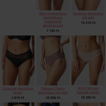
Blanca klasszikus
Paradise klasszikus
pamutbugyi
női alsó
magasított
10 210 Ft
derékrésszel
7 790 Ft
BOSS Mirage
Christina klasszikus
Elegant Charm
hipszter bugyi
bugyi
klasszikus női alsó
16 390 Ft
3 810 Ft
10 890 Ft