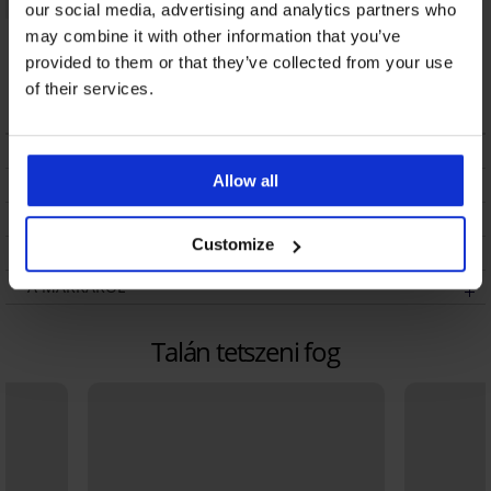
our social media, advertising and analytics partners who
Charming klasszikus
Lace Nature magas
may combine it with other information that you’ve
női alsó
derekú klasszikus
provided to them or that they’ve collected from your use
bugyi
9 690 Ft
of their services.
7 290 Ft
LEÍRÁS
Allow all
SZÁLLÍTÁS ÉS FIZETÉS
ÁRUCSERE
Customize
KEZELÉS ÉS MOSÁS
A MÁRKÁRÓL
Talán tetszeni fog