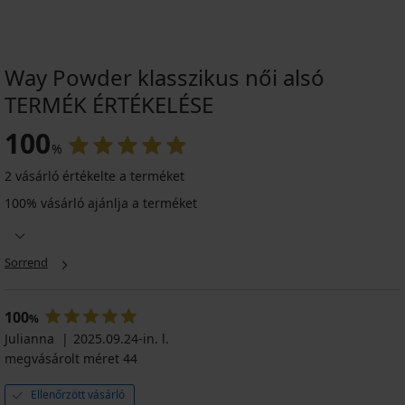
Way Powder klasszikus női alsó
TERMÉK ÉRTÉKELÉSE
3+1 INGYEN
-25 % ALL25
100
%
4,6
2 vásárló értékelte a terméket
Alison
100% vásárló ajánlja a terméket
karcsúsító
és
combokat
védő
Sorrend
női
alsó,
bézs
100
13 690
%
Ft
Julianna
2025.09.24-in. l.
akció
megvásárolt méret 44
3+1
INGYEN
Ellenőrzött vásárló