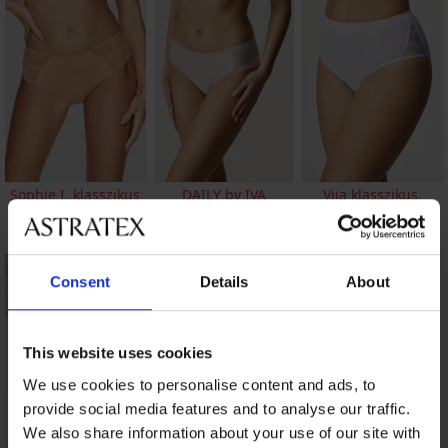
Sophie I. klasszikus
DAILY by IVA
Vija klasszikus,
női alsó
klasszikus női alsó
magasított női alsó
10 390 Ft
4 880 Ft
8 190 Ft
Consent
Details
About
This website uses cookies
We use cookies to personalise content and ads, to
provide social media features and to analyse our traffic.
We also share information about your use of our site with