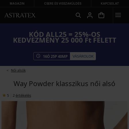
MAGAZIN
CSERE ÉS VISSZAKÜLDÉS
KAPCSOLAT
KÓD ALL25 = 25%-OS
KEDVEZMÉNY 25 000 Ft FELETT
VÁSÁROLOK
16
Ó
25
P
39
MP
Női alsók
Way Powder klasszikus női alsó
5
|
2
értékelés