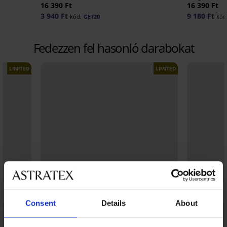
16 390 Ft
16 390 Ft
3 940 Ft
9 180 Ft
kód:
GET20
kód
Fedezzen fel hasonló darabokat
LIMITED
LIMITED
Consent
Details
About