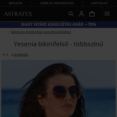
MAGAZIN
CSERE ÉS VISSZAKÜLDÉS
KAPCSOLAT
NAGY NYÁRI KIÁRUSÍTÁS AKÁR −70%
Kétrészes fürdőruhák nagyobb keblekhez
Yesenia bikinifelső - többszínű
5
|
4
értékelés