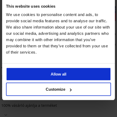
This website uses cookies
-20% GET20
-20% GET20
We use cookies to personalise content and ads, to
Kiárusítás
Kiárusítás
provide social media features and to analyse our traffic.
Kedvezmény -70%
Kedvezmén
5
2
We also share information about your use of our site with
our social media, advertising and analytics partners who
Padma Flowers bikinifelső
Flamingo bi
21 890 Ft
25 490 Ft
may combine it with other information that you’ve
5 260 Ft
6 120 Ft
kód:
GET20
kód
provided to them or that they’ve collected from your use
of their services.
Yesenia bikinifelső TERMÉK
Allow all
ÉRTÉKELÉSE
100
Customize
%
4 vásárló értékelte a terméket
100% vásárló ajánlja a terméket