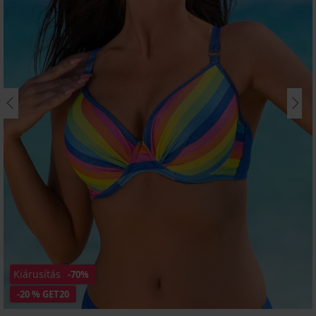
Kiárusítás
-70%
-20 % GET20