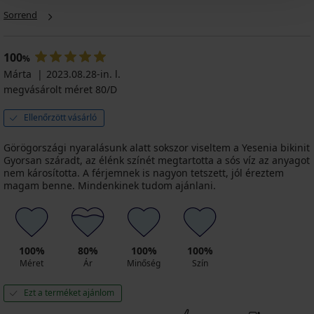
Sorrend
100
%
Márta
2023.08.28-in. l.
megvásárolt méret 80/D
Ellenőrzött vásárló
Görögországi nyaralásunk alatt sokszor viseltem a Yesenia bikinit
Gyorsan száradt, az élénk színét megtartotta a sós víz az anyagot
nem károsította. A férjemnek is nagyon tetszett, jól éreztem
magam benne. Mindenkinek tudom ajánlani.
100%
80%
100%
100%
Méret
Ár
Minőség
Szín
Ezt a terméket ajánlom