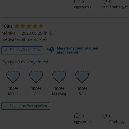
5
0
egyetértek
nem értek egyet
100
%
Mónika
2023.06.29-in. l.
megvásárolt méret 75/F
Mérettanácsadó alapján
Ellenőrzött vásárló
megvásárolt
Gyönyörű és kényelmes!
100%
100%
100%
100%
Méret
Ár
Minőség
Szín
Ezt a terméket ajánlom
0
0
egyetértek
nem értek egyet