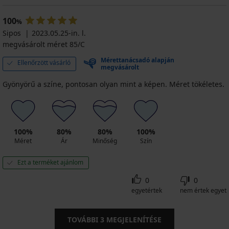
100
%
Sipos
2023.05.25-in. l.
megvásárolt méret 85/C
Mérettanácsadó alapján
Ellenőrzött vásárló
megvásárolt
Gyönyörű a színe, pontosan olyan mint a képen. Méret tökéletes.
100%
80%
80%
100%
Méret
Ár
Minőség
Szín
Ezt a terméket ajánlom
0
0
egyetértek
nem értek egyet
TOVÁBBI
3
MEGJELENÍTÉSE