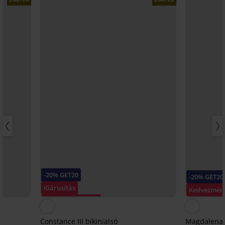
-20% GET20
-20% GET20
Kiárusítás
Kedvezmén
Kedvezmény -70%
Constance III bikinialsó
Magdalena 