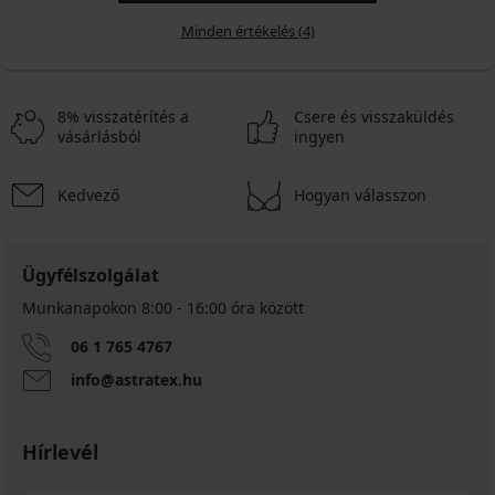
Minden értékelés (4)
8% visszatérítés a
Csere és visszaküldés
vásárlásból
ingyen
Kedvező
Hogyan válasszon
Ügyfélszolgálat
Munkanapokon 8:00 - 16:00 óra között
06 1 765 4767
info@astratex.hu
Hírlevél