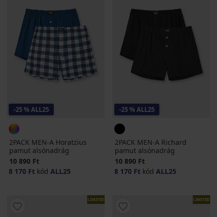
-25 % ALL25
-25 % ALL25
2PACK MEN-A Horatzius
2PACK MEN-A Richard
pamut alsónadrág
pamut alsónadrág
10 890 Ft
10 890 Ft
8 170 Ft
kód
ALL25
8 170 Ft
kód
ALL25
LIMITED
LIMITED