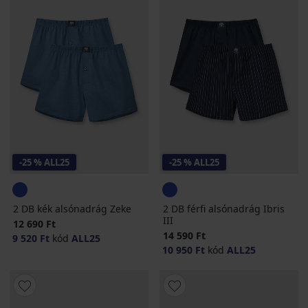
-25 % ALL25
-25 % ALL25
2 DB kék alsónadrág Zeke
2 DB férfi alsónadrág Ibris
III
12 690 Ft
14 590 Ft
9 520 Ft
kód
ALL25
10 950 Ft
kód
ALL25