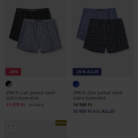
-30%
-25 % ALL25
2PACK Lian pamut rövid
2PACK Zion pamut rövid
szárú boxeralsó
szárú boxeralsó
Kedvezmény
11 470 Ft
Eredeti ár
14 590 Ft
16 390 Ft
10 950 Ft
kód
ALL25
LIMITED