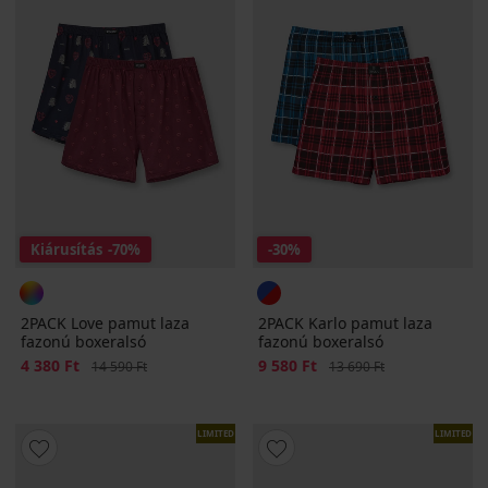
Kiárusítás
-70%
-30%
2PACK Love pamut laza
2PACK Karlo pamut laza
fazonú boxeralsó
fazonú boxeralsó
Kedvezmény
4 380 Ft
Eredeti ár
Kedvezmény
9 580 Ft
Eredeti ár
14 590 Ft
13 690 Ft
LIMITED
LIMITED