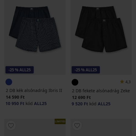
-25 % ALL25
-25 % ALL25
4,3
2 DB kék alsónadrág Ibris II
2 DB fekete alsónadrág Zeke
14 590 Ft
12 690 Ft
10 950 Ft
kód
ALL25
9 520 Ft
kód
ALL25
LIMITED