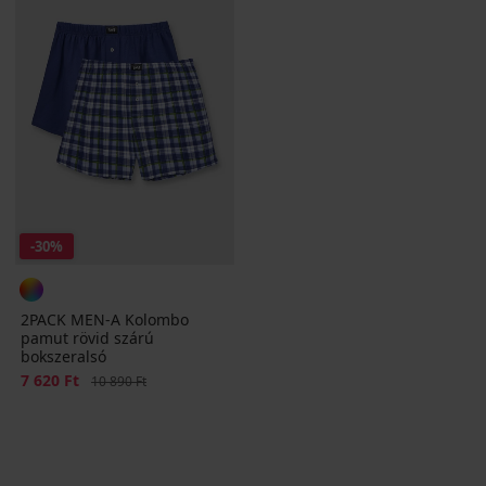
-30%
2PACK MEN-A Kolombo
pamut rövid szárú
bokszeralsó
Kedvezmény
7 620 Ft
Eredeti ár
10 890 Ft