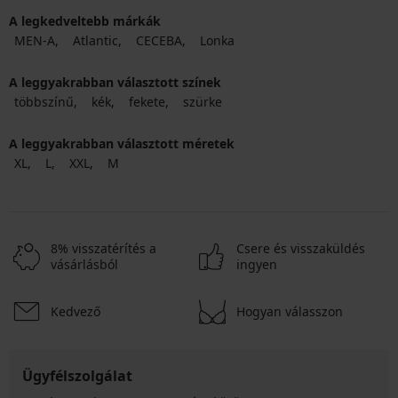
A legkedveltebb márkák
MEN-A
Atlantic
CECEBA
Lonka
A leggyakrabban választott színek
többszínű
kék
fekete
szürke
A leggyakrabban választott méretek
XL
L
XXL
M
8% visszatérítés a
Csere és visszaküldés
vásárlásból
ingyen
Kedvező
Hogyan válasszon
Ügyfélszolgálat