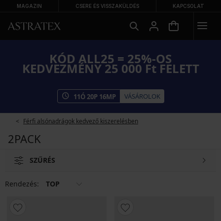
MAGAZIN
CSERE ÉS VISSZAKÜLDÉS
KAPCSOLAT
KÓD ALL25 = 25%-OS
KEDVEZMÉNY 25 000 Ft FELETT
VÁSÁROLOK
11
Ó
20
P
15
MP
Férfi alsónadrágok kedvező kiszerelésben
2PACK
SZŰRÉS
Rendezés:
TOP