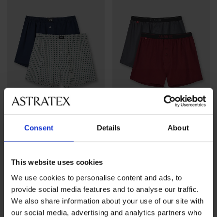
-25 % ALL25
-30%
Consent
Details
About
2PACK MEN-A Zole pamut
2PACK Solid pamut laza
alsónadrág
fazonú boxeralsó
This website uses cookies
10 890 Ft
Kedvezmény
10 210 Ft
Eredeti ár
14 590 Ft
We use cookies to personalise content and ads, to
8 170 Ft
kód
ALL25
provide social media features and to analyse our traffic.
We also share information about your use of our site with
LIMITED
LIMITED
our social media, advertising and analytics partners who