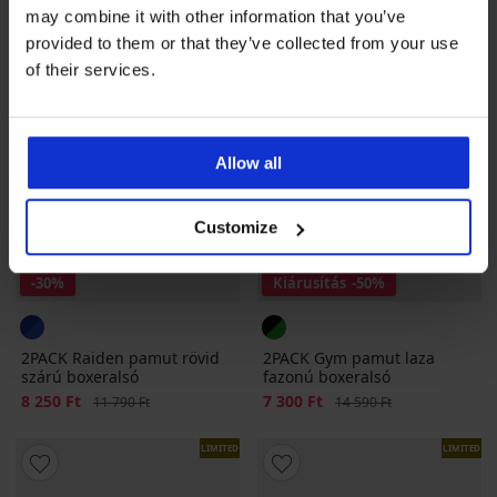
may combine it with other information that you’ve
provided to them or that they’ve collected from your use
of their services.
Allow all
Customize
-30%
Kiárusítás
-50%
2PACK Raiden pamut rövid
2PACK Gym pamut laza
szárú boxeralsó
fazonú boxeralsó
Kedvezmény
8 250 Ft
Eredeti ár
Kedvezmény
7 300 Ft
Eredeti ár
11 790 Ft
14 590 Ft
LIMITED
LIMITED