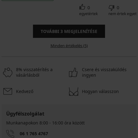
0
0
egyetértek
nem értek egyet
TOVÁBBI
3
MEGJELENÍTÉSE
Minden értékelés (5)
8% visszatérítés a
Csere és visszaküldés
vásárlásból
ingyen
Kedvező
Hogyan válasszon
Ügyfélszolgálat
Munkanapokon 8:00 - 16:00 óra között
06 1 765 4767