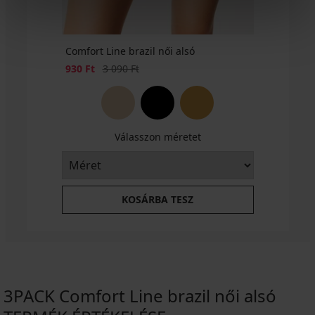
Comfort Line brazil női alsó
Kedvezmény
Eredeti ár
930 Ft
3 090 Ft
Válasszon méretet
KOSÁRBA TESZ
3PACK Comfort Line brazil női alsó