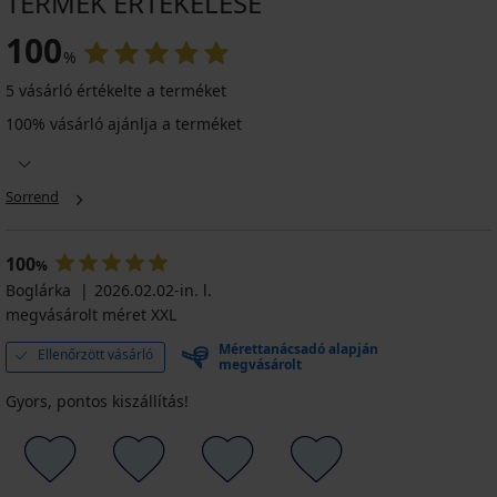
TERMÉK ÉRTÉKELÉSE
100
%
5 vásárló értékelte a terméket
100% vásárló ajánlja a terméket
Sorrend
100
%
Boglárka
2026.02.02-in. l.
megvásárolt méret XXL
Mérettanácsadó alapján
Ellenőrzött vásárló
megvásárolt
Gyors, pontos kiszállítás!