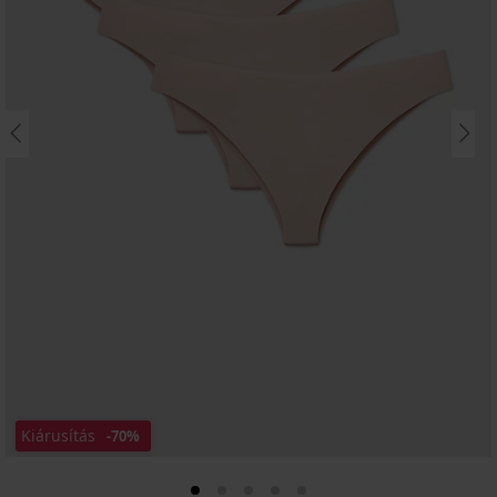
Kiárusítás
-70%