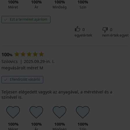
100%
100%
100%
100%
Méret
Ár
Minőség
Szín
Ezt a terméket ajánlom
0
0
egyetértek
nem értek egyet
100
%
Szilovics
2025.09.29-in. l.
megvásárolt méret M
Ellenőrzött vásárló
Teljesen elégedett vagyok az anyagával, a méretével és a
színével is.
100%
100%
100%
100%
Méret
Ár
Minőség
Szín