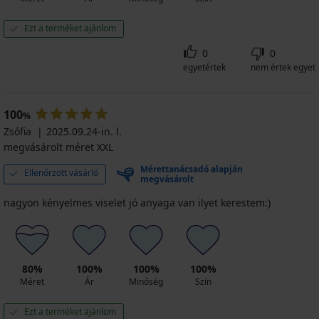
Ezt a terméket ajánlom
0
0
egyetértek
nem értek egyet
100
%
Zsófia
2025.09.24-in. l.
megvásárolt méret XXL
Mérettanácsadó alapján
Ellenőrzött vásárló
megvásárolt
nagyon kényelmes viselet jó anyaga van ilyet kerestem:)
80%
100%
100%
100%
Méret
Ár
Minőség
Szín
Ezt a terméket ajánlom