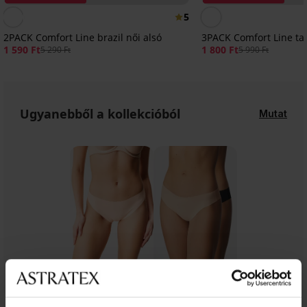
5
2PACK Comfort Line brazil női alsó
3PACK Comfort Line ta
1 590 Ft
1 800 Ft
5 290 Ft
5 990 Ft
Ugyanebből a kollekcióból
Mutat