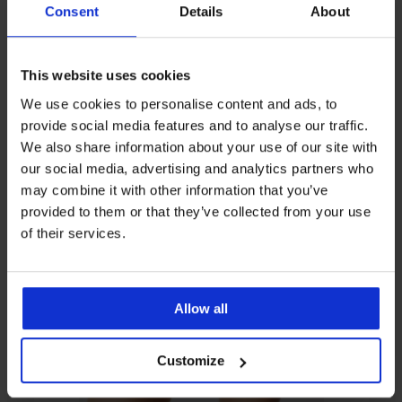
Consent
Details
About
Ugyanebből a kollekcióból
This website uses cookies
We use cookies to personalise content and ads, to
3+1 INGYEN
provide social media features and to analyse our traffic.
We also share information about your use of our site with
4,7
our social media, advertising and analytics partners who
may combine it with other information that you’ve
provided to them or that they’ve collected from your use
Taglie
of their services.
brazil
női
alsó
4 190
Ft
Allow all
akció
3+1
Customize
INGYEN