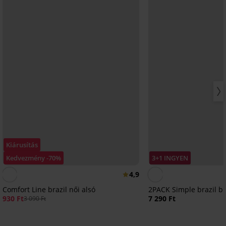
Kiárusítás
Kedvezmény -70%
3+1 INGYEN
4,9
Comfort Line brazil női alsó
2PACK Simple brazil b
930 Ft
7 290 Ft
3 090 Ft