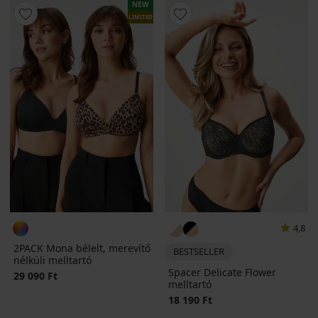
NEW
LIMITED
4,8
2PACK Mona bélelt, merevítő
BESTSELLER
nélküli melltartó
Spacer Delicate Flower
29 090 Ft
melltartó
18 190 Ft