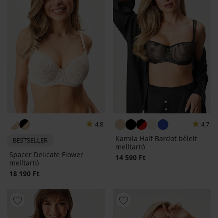
4,8
4,7
Kamila Half Bardot bélelt
BESTSELLER
melltartó
Spacer Delicate Flower
14 590 Ft
melltartó
18 190 Ft