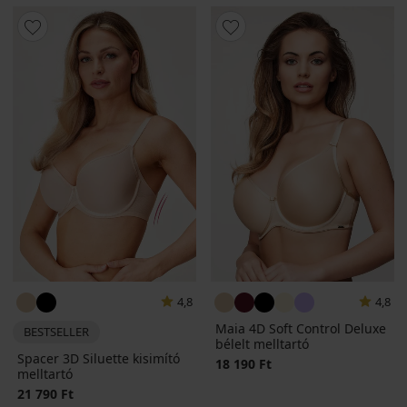
4,8
4,8
Maia 4D Soft Control Deluxe
BESTSELLER
bélelt melltartó
Spacer 3D Siluette kisimító
18 190 Ft
melltartó
21 790 Ft