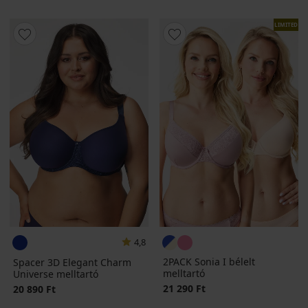
LIMITED
4,8
2PACK Sonia I bélelt
Spacer 3D Elegant Charm
melltartó
Universe melltartó
21 290 Ft
20 890 Ft