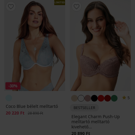
LIMITED
-30%
5
Coco Blue bélelt melltartó
BESTSELLER
Kedvezmény
20 220 Ft
Eredeti ár
28 890 Ft
Elegant Charm Push-Up
melltartó melltartó
kivehető...
20 890 Ft