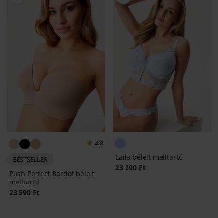
4,8
Laila bélelt melltartó
BESTSELLER
23 290 Ft
Push Perfect Bardot bélelt
melltartó
23 590 Ft