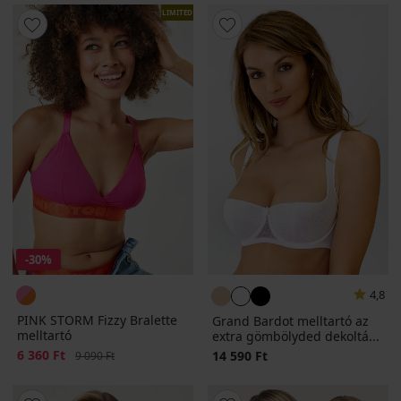
LIMITED
-30%
4,8
PINK STORM Fizzy Bralette
Grand Bardot melltartó az
melltartó
extra gömbölyded dekoltá...
Kedvezmény
6 360 Ft
Eredeti ár
14 590 Ft
9 090 Ft