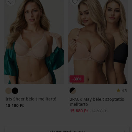
-30%
4,5
Iris Sheer bélelt melltartó
2PACK May bélelt szoptatós
melltartó
18 190 Ft
Kedvezmény
15 880 Ft
Eredeti ár
22 690 Ft