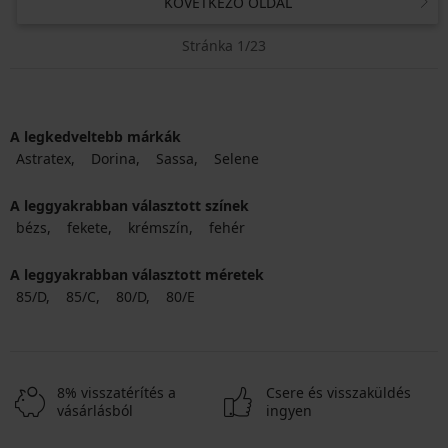
KÖVETKEZŐ OLDAL
Stránka 1/23
A legkedveltebb márkák
Astratex
Dorina
Sassa
Selene
A leggyakrabban választott színek
bézs
fekete
krémszín
fehér
A leggyakrabban választott méretek
85/D
85/C
80/D
80/E
8% visszatérítés a
Csere és visszaküldés
vásárlásból
ingyen