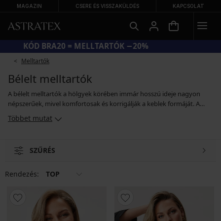
MAGAZIN
CSERE ÉS VISSZAKÜLDÉS
KAPCSOLAT
KÓD BRA20 = MELLTARTÓK −20%
Melltartók
Bélelt melltartók
A bélelt melltartók a hölgyek körében immár hosszú ideje nagyon
népszerűek, mivel komfortosak és korrigálják a keblek formáját. A
bélelt melltartók megerősített és formázott kosarakkal készülnek,
Többet mutat
melyek megemelik a kebleket, megfelelő támasztást és szép formát is
biztosítanak. Egyszóval kihangsúlyozzák a bájokat és elrejtik a
hiányosságokat. A bélelt melltartók készülhetnek csipkéből és sima
SZŰRÉS
felületű kivitelben is, különböző típusú vállpántokkal. A vállpántok
lehetnek fixen rögzítettek, lekapcsolhatók vagy a hátoldalon
keresztezhetők.
Rendezés:
TOP