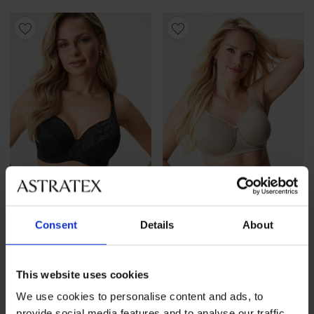
Consent
Details
About
5
Spacer Monica bélelt,
Themis Lace Nature bélelt
merevítő nélküli melltartó
melltartó
This website uses cookies
18 190 Ft
18 190 Ft
We use cookies to personalise content and ads, to
provide social media features and to analyse our traffic.