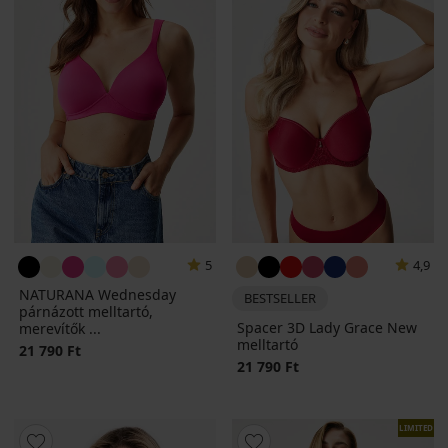
5
4,9
NATURANA Wednesday
BESTSELLER
párnázott melltartó,
Spacer 3D Lady Grace New
merevítők ...
melltartó
21 790 Ft
21 790 Ft
LIMITED