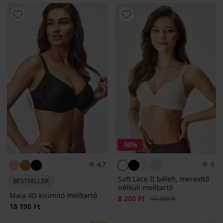
-50%
4,7
5
Soft Lace II bélelt, merevítő
BESTSELLER
nélküli melltartó
Maia 4D kisimító melltartó
Kedvezmény
8 200 Ft
Eredeti ár
16 390 Ft
18 190 Ft