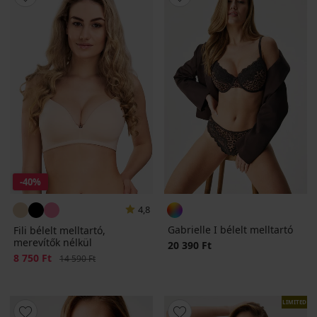
-40%
4,8
Gabrielle I bélelt melltartó
Fili bélelt melltartó,
merevítők nélkül
20 390 Ft
Kedvezmény
8 750 Ft
Eredeti ár
14 590 Ft
LIMITED