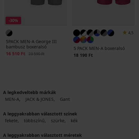
-30%
4,5
5PACK MEN-A George III
bambusz boxeralsó
5 PACK MEN-A boxeralsó
Kedvezmény
16 510 Ft
Eredeti ár
23 590 Ft
18 190 Ft
A legkedveltebb márkák
MEN-A
JACK & JONES
Gant
A leggyakrabban választott színek
fekete
többszínű
szürke
kék
A leggyakrabban választott méretek