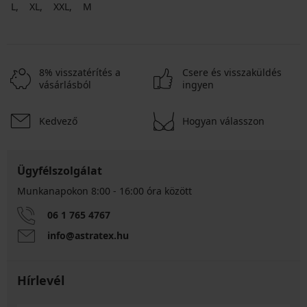
L
XL
XXL
M
8% visszatérítés a
Csere és visszaküldés
vásárlásból
ingyen
Kedvező
Hogyan válasszon
Ügyfélszolgálat
Munkanapokon 8:00 - 16:00 óra között
06 1 765 4767
info@astratex.hu
Hírlevél