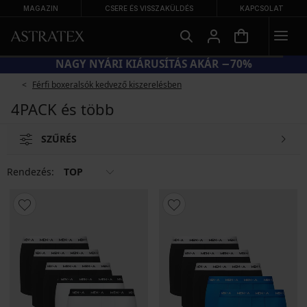
MAGAZIN
CSERE ÉS VISSZAKÜLDÉS
KAPCSOLAT
%
NAGY NYÁRI KIÁRUSÍTÁS AKÁR −
Férfi boxeralsók kedvező kiszerelésben
4PACK és több
SZŰRÉS
Rendezés:
TOP