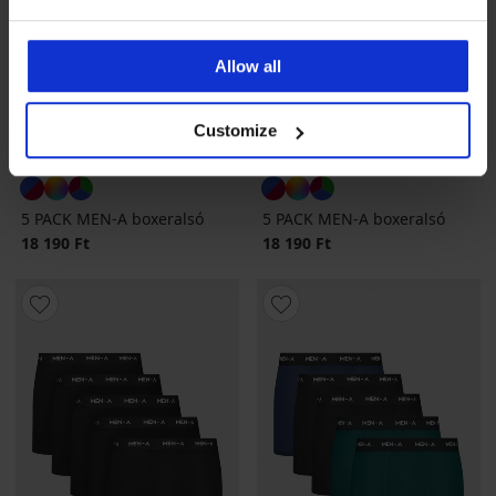
Allow all
Customize
4,5
4,5
5 PACK MEN-A boxeralsó
5 PACK MEN-A boxeralsó
18 190 Ft
18 190 Ft