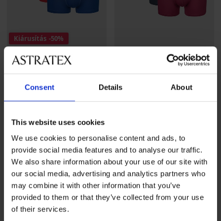
Kiárusítás
-50%
4,5
PREMIUM
5 PACK MEN-A boxeralsó
Consent
Details
About
5PACK GANT Howard pamut
18 190 Ft
boxeralsó
Kedvezmény
18 200 Ft
Eredeti ár
36 390 Ft
This website uses cookies
We use cookies to personalise content and ads, to
provide social media features and to analyse our traffic.
We also share information about your use of our site with
our social media, advertising and analytics partners who
may combine it with other information that you’ve
provided to them or that they’ve collected from your use
of their services.