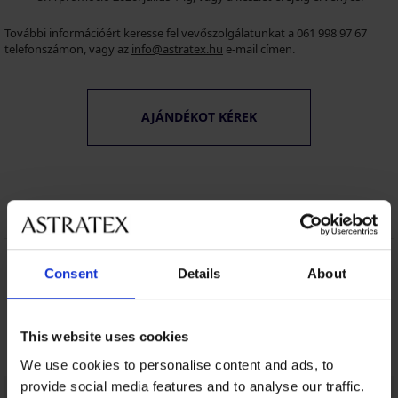
További információért keresse fel vevőszolgálatunkat a 061 998 97 67
telefonszámon, vagy az
info@astratex.hu
e-mail címen.
AJÁNDÉKOT KÉREK
Consent
Details
About
8% visszatérítés a
Csere és visszaküldés
vásárlásból
ingyen
This website uses cookies
Kedvező
Hogyan válasszon
We use cookies to personalise content and ads, to
provide social media features and to analyse our traffic.