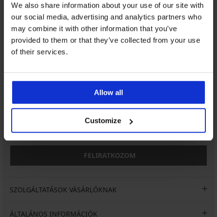
Ügyfélszolgálat
We also share information about your use of our site with
Munkanapokon 8:00 - 16:00 óra között
our social media, advertising and analytics partners who
may combine it with other information that you’ve
06 1 765 4767
provided to them or that they’ve collected from your use
info@astratex.hu
of their services.
Hírlevél
Allow all
Customize
FELIRATKOZOM
SZOLGÁLTATÁSOK VÁSÁRLÓKNAK
ÁLTALÁNOS INFORMÁCIÓK