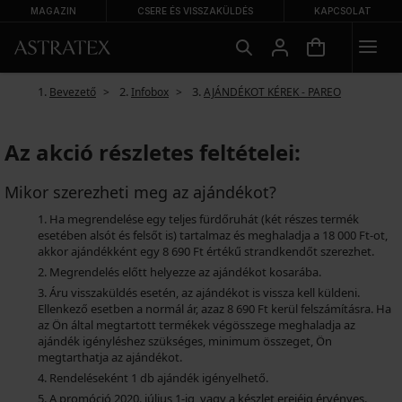
MAGAZIN
CSERE ÉS VISSZAKÜLDÉS
KAPCSOLAT
Bevezető
Infobox
AJÁNDÉKOT KÉREK - PAREO
Az akció részletes feltételei:
Mikor szerezheti meg az ajándékot?
Ha megrendelése egy teljes fürdőruhát (két részes termék
esetében alsót és felsőt is) tartalmaz és meghaladja a 18 000 Ft-ot,
akkor ajándékként egy 8 690 Ft értékű strandkendőt szerezhet.
Megrendelés előtt helyezze az ajándékot kosarába.
Áru visszaküldés esetén, az ajándékot is vissza kell küldeni.
Ellenkező esetben a normál ár, azaz 8 690 Ft kerül felszámításra. Ha
az Ön által megtartott termékek végösszege meghaladja az
ajándék igényléshez szükséges, minimum összeget, Ön
megtarthatja az ajándékot.
Rendeléseként 1 db ajándék igényelhető.
A promóció 2020. július 1-ig, vagy a készlet erejéig érvényes.