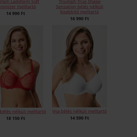
umph Ladyform Soft
Triumph True Shape
nimizer melltartó
Sensation bélés nélküli
kisebbítő melltartó
14 990 Ft
16 990 Ft
Vija bélés nélküli melltartó
bélés nélküli melltartó
14 590 Ft
18 150 Ft