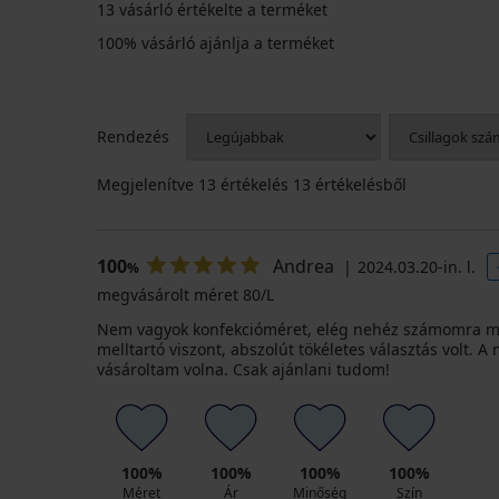
13 vásárló értékelte a terméket
-20 % BRA20
3+1 INGYEN
-20 % BRA20
-30%
3+1 INGYEN
100% vásárló ajánlja a terméket
4,8
4,2
4,6
4,8
Rendezés
Anastasia
Anastasia
Philippa
klasszikus
bélés
III
Michelle
Megjelenítve
13
értékelés 13 értékelésből
női
nélküli
bélés
bélés
Sophie
alsó,
pamut
nélküli
nélküli
I.
magasított
melltartó
melltartó
melltartó
klasszikus
Kedvezmény
9 090
21 790
10 840
25 490
női
100
Andrea
2024.03.20-in. l.
%
Ft
Ft
Ft
alsó
Ft
megvásárolt méret 80/L
akció
Eredeti ár
15 490
10 390
17 440
20 400
3+1
Ft
Ft
Ft
Nem vagyok konfekcióméret, elég nehéz számomra me
Ft
INGYEN
kód
akció
melltartó viszont, abszolút tökéletes választás volt.
kód
BRA20
vásároltam volna. Csak ajánlani tudom!
BRA20
3+1
INGYEN
100%
100%
100%
100%
Méret
Ár
Minőség
Szín