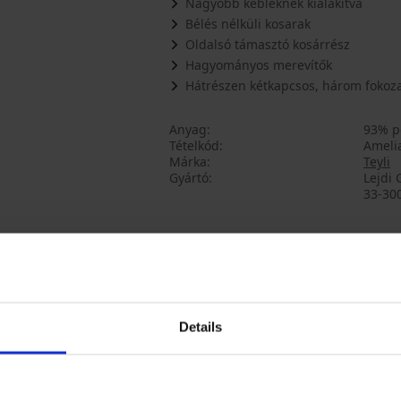
Nagyobb kebleknek kialakítva
Bélés nélküli kosarak
Oldalsó támasztó kosárrész
Hagyományos merevítők
Hátrészen kétkapcsos, három fokoza
Anyag
93% p
Tételkód
Ameli
Márka
Teyli
Gyártó
Lejdi 
33-300
Talán tetszeni fog
Details