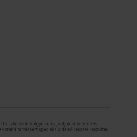
l büszkélkedő hölgyeknek ajánljuk! A komfortos
ek stabil tartásáért speciális oldalsó résszel készültek.