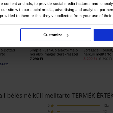
e content and ads, to provide social media features and to analy
 our site with our social media, advertising and analytics partn
 provided to them or that they’ve collected from your use of their
3+1 INGYEN
Bestseller
Kedvezmény -50
Customize
5
5
up Dotted
Simple Push-Up alakformáló
Soft Lace II bélel
rtó
női alsó, magas derékrésszel
nélküli melltartó
7 290 Ft
8 200 Ft
16 390 Ft
BRA20
a I bélés nélküli melltartó TERMÉK ÉRTÉ
5
12x
4
1x