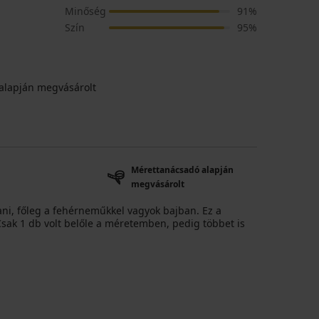
Minőség
91%
Szín
95%
alapján megvásárolt
Mérettanácsadó alapján
megvásárolt
i, főleg a fehérneműkkel vagyok bajban. Ez a
 Csak 1 db volt belőle a méretemben, pedig többet is