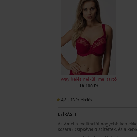
Way bélés nélküli melltartó
18 190 Ft
4,8
|
13
értékelés
LEÍRÁS
Az Amelia melltartót nagyobb keblekke
kosarak csipkével díszítettek, és a kebl