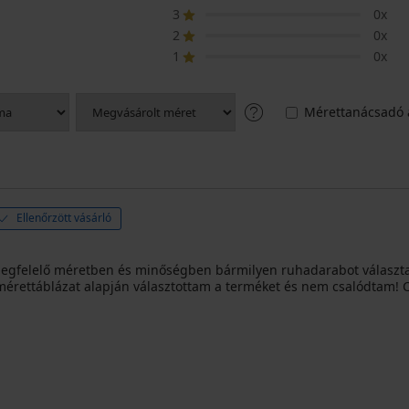
3
0x
2
0x
1
0x
Mérettanácsadó 
Ellenőrzött vásárló
gfelelő méretben és minőségben bármilyen ruhadarabot választan
 A mérettáblázat alapján választottam a terméket és nem csalódtam!