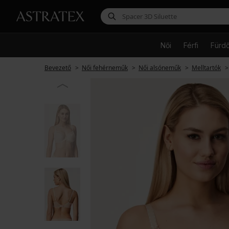
Női
Férfi
Fürd
Bevezető
Női fehérneműk
Női alsóneműk
Melltartók