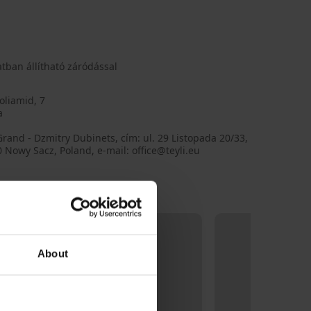
tban állítható záródással
oliamid, 7
a
Grand - Dzmitry Dubinets, cím: ul. 29 Listopada 20/33,
 Nowy Sacz, Poland, e-mail: office@teyli.eu
About