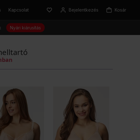
s
Kapcsolat
Bejelentkezés
Kosár
k
Nyári kiárusítás
melltartó
omban