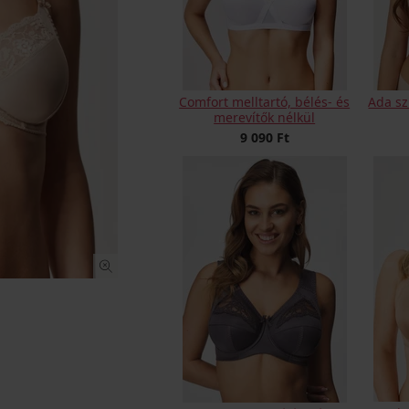
Comfort melltartó, bélés- és
Ada sz
merevítők nélkül
9 090 Ft