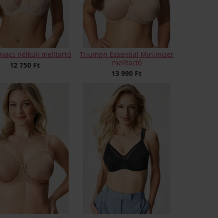
ivacs nélküli melltartó
Triumph Essential Minimizer
melltartó
12 750 Ft
13 990 Ft