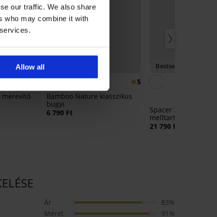
se our traffic. We also share
ers who may combine it with
 services.
%
3+1 INGYEN
Bestseller
Allow all
5
5
t, merevítő
Bamboo Nature klasszikus
bugyi
Spacer 3D Lady Gra
6 790 Ft
melltartó
21 790 Ft
KELÉSE
Ár
83%
Méret
91%