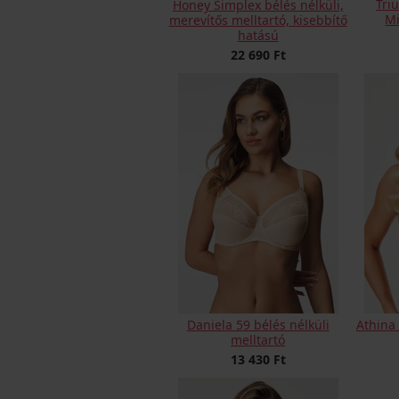
Tri
Honey Simplex bélés nélküli,
Mi
merevítős melltartó, kisebbítő
hatású
22 690 Ft
Daniela 59 bélés nélküli
Athina 
melltartó
13 430 Ft