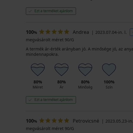
Ezt a terméket ajánlom
100
Andrea
2023.07.04-in. l.
%
megvásárolt méret 90/G
A termék ár-érték arányban jó. A minősége jó, az anyag
mindennapokra.
80%
80%
80%
100%
Méret
Ár
Minőség
Szín
Ezt a terméket ajánlom
100
Petrovicsné
2023.05.23-in.
%
megvásárolt méret 90/G