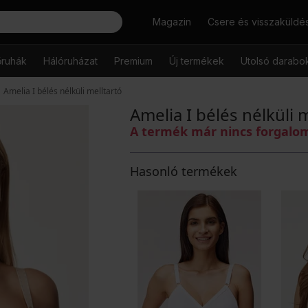
Keresés
Magazin
Csere és visszaküldé
őruhák
Hálóruházat
Premium
Új termékek
Utolsó darabo
Amelia I bélés nélküli melltartó
Amelia I bélés nélküli 
A termék már nincs forgal
Hasonló termékek