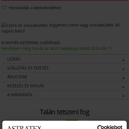
Hozzáadás a kedvencekhez
Ingyenes csere vagy visszaküldés 30
napon belül
A termék AZONNAL szállítható.
Rendeljen még ma és az árut megkapja Kedd
2026
-08-11
LEÍRÁS
SZÁLLÍTÁS ÉS FIZETÉS
ÁRUCSERE
KEZELÉS ÉS MOSÁS
A MÁRKÁRÓL
Talán tetszeni fog
LIMITED