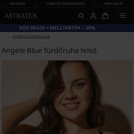
MAGAZIN
CSERE ÉS VISSZAKÜLDÉS
KAPCSOLAT
KÓD BRA20 = MELLTARTÓK −20%
Fürdőruha felsőrészek
Angele Blue fürdőruha felső