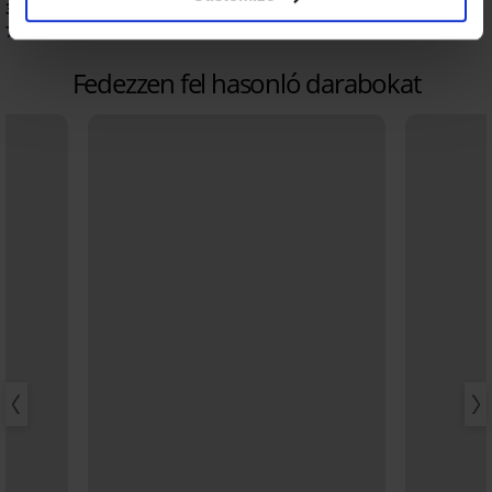
32 590 Ft
6 820 Ft
kód:
SUN20
7 830 Ft
kód:
SUN20
Fedezzen fel hasonló darabokat