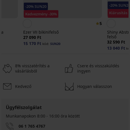
-20% SUN2
-20% SUN20
Kiárusítás
Kedvezmény -30%
Kedvezmén
5
ha
Ezer VII bikinifelső
Shiny Abstr
felső
27 090 Ft
32 590 Ft
15 170 Ft
kód:
SUN20
13 040 Ft
kó
8% visszatérítés a
Csere és visszaküldés
vásárlásból
ingyen
Kedvező
Hogyan válasszon
Kiárusítás
Kiárusítás
Kiárusítás
-70%
-50%
-70%
-20 % SUN20
-20 % SUN20
-20 % SUN20
ED
ITED
IMITED
Ügyfélszolgálat
Munkanapokon 8:00 - 16:00 óra között
Lya
PREMIUM
PREMIUM
Blue
06 1 765 4767
Vacanze
Vacanze
bikini