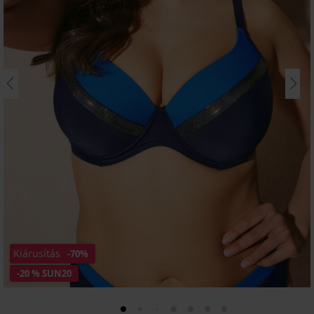
Kiárusítás
-70%
-20 % SUN20