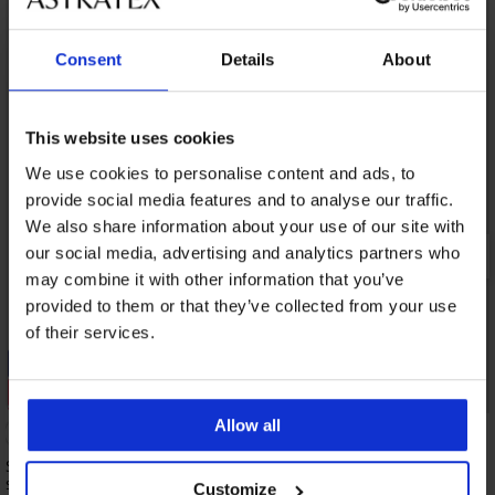
Consent
Details
About
This website uses cookies
We use cookies to personalise content and ads, to
provide social media features and to analyse our traffic.
We also share information about your use of our site with
our social media, advertising and analytics partners who
may combine it with other information that you’ve
provided to them or that they’ve collected from your use
of their services.
-20% SUN20
-20% SUN20
Kiárusítás
Kiárusítás
Kedvezmény -70%
Kedvezmény -70%
Allow all
4,9
Spacer 3D Gold Summer gyorsan
Yesenia bikinifelső
száradó bikinifelső
28 390 Ft
Customize