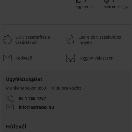
0
0
egyetértek
nem értek egyet
8% visszatérítés a
Csere és visszaküldés
vásárlásból
ingyen
Kedvező
Hogyan válasszon
Ügyfélszolgálat
Munkanapokon 8:00 - 16:00 óra között
06 1 765 4767
info@astratex.hu
Hírlevél