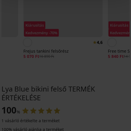
Kiárusítás
Kiárusítás
Kedvezmény -70%
Kedvezmén
4,6
Frejus tankini felsőrész
Free time S
5 070 Ft
5 840 Ft
16 890 Ft
14 5
Lya Blue bikini felső TERMÉK
ÉRTÉKELÉSE
100
%
Kiárusítás
Kiárusítás
Kiárusítás
-50%
-70%
-70%
-50%
ED
ITED
LIMITED
1 vásárló értékelte a terméket
100% vásárló ajánlja a terméket