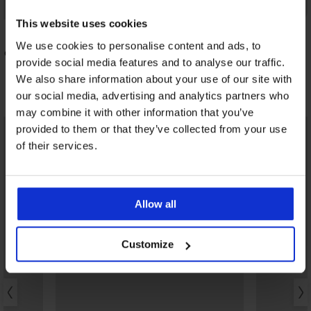
Kedvezmény -70%
This website uses cookies
We use cookies to personalise content and ads, to
lsó
Scallop bikinifelső
provide social media features and to analyse our traffic.
5 310 Ft
17 690 Ft
We also share information about your use of our site with
Fedezzen fel hasonló darabokat
our social media, advertising and analytics partners who
may combine it with other information that you’ve
LIMITED
LIMITED
provided to them or that they’ve collected from your use
of their services.
Allow all
Customize