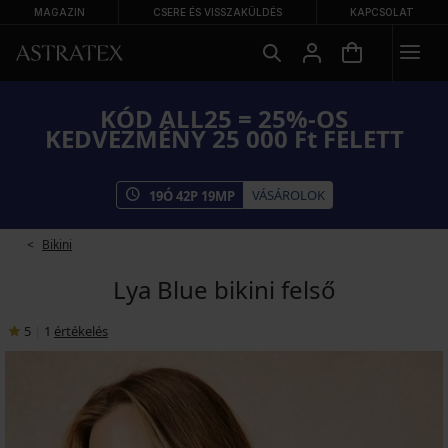
MAGAZIN
CSERE ÉS VISSZAKÜLDÉS
KAPCSOLAT
KÓD ALL25 = 25%-OS
KEDVEZMÉNY 25 000 Ft FELETT
VÁSÁROLOK
19
Ó
42
P
19
MP
Bikini
Lya Blue bikini felső
5
|
1
értékelés