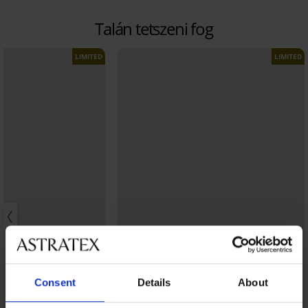
Talán tetszeni fog
LIMITED
LIMITED
Consent
Details
About
Kiárusítás