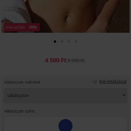
Kiárusítás
-50%
4 500 Ft
8 990 Ft
Mérettáblázat
Válasszon méretet
Válasszon színt: