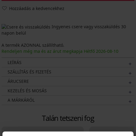
Hozzáadás a kedvencekhez
Ingyenes csere vagy visszaküldés 30
napon belül
A termék AZONNAL szállítható.
Rendeljen még ma és az árut megkapja Hétfő
2026
-08-10
LEÍRÁS
SZÁLLÍTÁS ÉS FIZETÉS
ÁRUCSERE
KEZELÉS ÉS MOSÁS
A MÁRKÁRÓL
Talán tetszeni fog