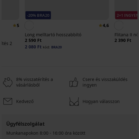
-20% BRA20
2+1 INGYE
5
4,6
Long melltartó hosszabbító
Flitana II n
2 590 Ft
2 390 Ft
ítés 2
2 080 Ft
kód:
BRA20
8% visszatérítés a
Csere és visszaküldés
vásárlásból
ingyen
Kedvező
Hogyan válasszon
-20 % BRA20
-20 % BRA20
-20 % BRA20
-20 % BRA20
-20 % BRA20
-20 % BRA20
2+1 INGYEN
-20 % BRA20
-20 % BRA20
-20 % BRA20
-20 % BRA20
-20 % BRA20
-20 % BRA20
-20 % BRA20
-20 % BRA20
Ügyfélszolgálat
5
4,9
5
5
5
5
5
4,6
5
Munkanapokon 8:00 - 16:00 óra között
Háromszög
Pántösszehúzó
Habszivacsos
Monaco