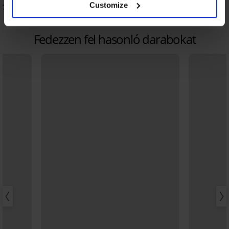
Customize
7 280 Ft
kód:
BRA20
Fedezzen fel hasonló darabokat