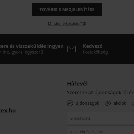
TOVÁBBI
3
MEGJELENÍTÉSE
Minden értékelés (10)
sere és visszaküldés ingyen
Kedvező
line, gyors, egyszerű
Postaköltség
Hírlevél
Szeretne az újdonságokról ér
újdonságok
akciók
tex.hu