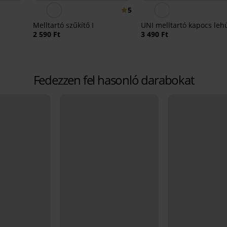
5
Melltartó szűkítő I
UNI melltartó kapocs leh
2 590 Ft
3 490 Ft
Fedezzen fel hasonló darabokat