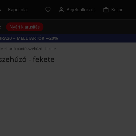
s
Kapcsolat
Bejelentkezés
Kosár
k
Nyári kiárusítás
BRA20 = MELLTARTÓK −20%
Melltartó pántösszehúzó - fekete
szehúzó - fekete