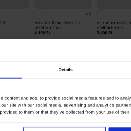
5
 II
Astratex II mosókosár a
Astratex mosózsá
melltartókhoz
melltartókhoz
4 190 Ft
3 490 Ft
Melltartó pántösszehúzó TERMÉK ÉRTÉ
Details
5
10x
4
0x
3
0x
e content and ads, to provide social media features and to analy
2
0x
 our site with our social media, advertising and analytics partn
1
0x
 provided to them or that they’ve collected from your use of their
Mérettanácsadó 