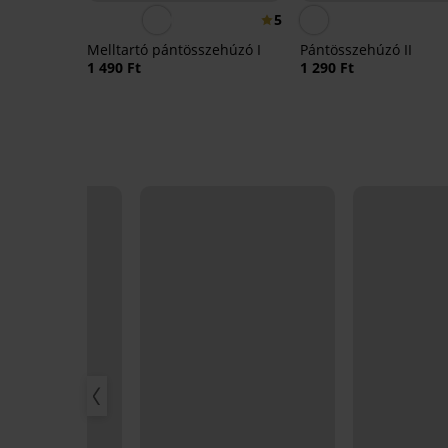
5
Melltartó pántösszehúzó I
Pántösszehúzó II
1 490 Ft
1 290 Ft