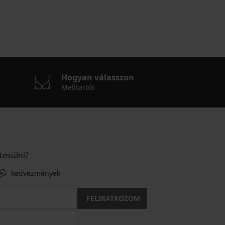
Hogyan válasszon
Melltartót
tesülni?
kedvezmények
FELIRATKOZOM