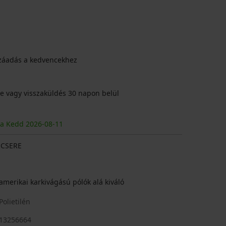
záadás a kedvencekhez
e vagy visszaküldés 30 napon belül
ja Kedd
2026
-08-11
CSERE
 amerikai karkivágású pólók alá kiváló
olietilén
13256664