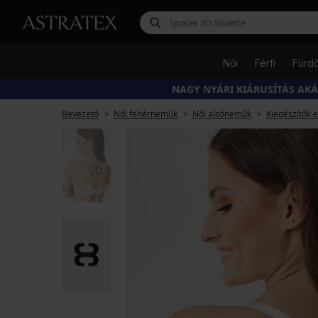
Női
Férfi
Fürd
NAGY NYÁRI KIÁRUSÍTÁS AK
Bevezető
Női fehérneműk
Női alsóneműk
Kiegészítők 