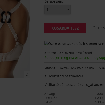
Darabszám:
Hoz
KOSÁRBA TESZ
Ingyenes cser
A termék AZONNAL szállítható.
Rendeljen még ma és az árut megkap
LEÍRÁS
SZÁLLÍTÁS ÉS FIZETÉS
ÁRU
Többszöri használatra
Melltartó pántösszehúzó - ujjatlan, és
Anyag
100% P
Tételkód
BA13
EAN
59067