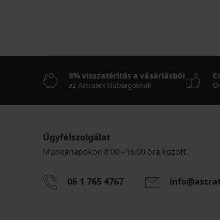
8% visszatérítés a vásárlásból
C
az Astratex klubtagoknak
On
Ügyfélszolgálat
Munkanapokon 8:00 - 16:00 óra között
06 1 765 4767
info@astra