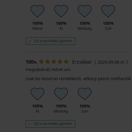
100%
100%
100%
100%
Méret
Ár
Minőség
Szín
Ezt a terméket ajánlom
100
Erzsébet
2024.09.06-in. l.
%
megvásárolt méret uni
csak kis kosárral rendelkező, vékony pántú melltartó
100%
100%
100%
Ár
Minőség
Szín
Ezt a terméket ajánlom