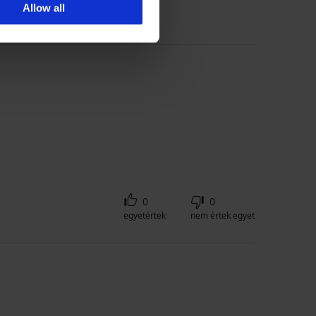
Allow all
0
0
egyetértek
nem értek egyet