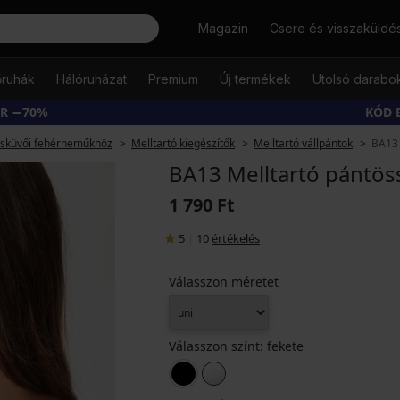
Keresés
Magazin
Csere és visszaküldé
őruhák
Hálóruházat
Premium
Új termékek
Utolsó darabo
ÁR −70%
KÓD 
esküvői fehérneműkhöz
Melltartó kiegészítők
Melltartó vállpántok
BA13 
BA13 Melltartó pántös
1 790 Ft
5
|
10
értékelés
Válasszon méretet
Válasszon színt:
fekete