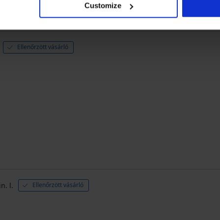
Customize
Ellenőrzött vásárló
n. l.
Ellenőrzött vásárló