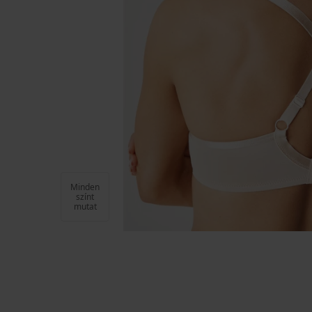
Minden
színt
mutat