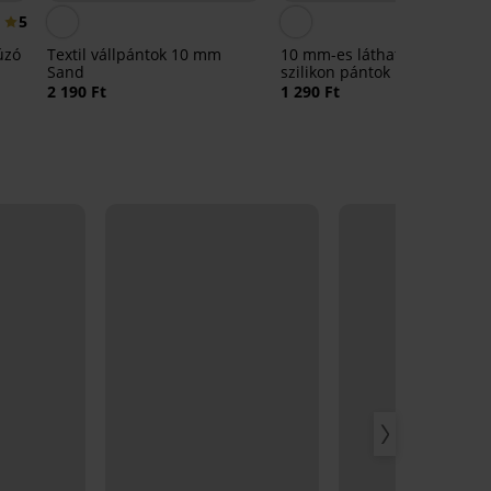
5
úzó
Textil vállpántok 10 mm
10 mm-es láthatatlan
Sand
szilikon pántok
2 190 Ft
1 290 Ft