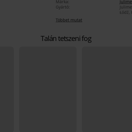
Márka
Julime
Gyártó
Julime
Łódź, 
Többet mutat
Talán tetszeni fog