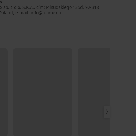
x
x sp. z o.o. S.K.A., cím: Piłsudskiego 135d, 92-318
Poland, e-mail: info@julimex.pl