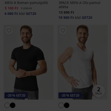
MEN-A Roman pamutpóló
3PACK MEN-A Oto pamut
atléta
Kedvezmény
5 100 Ft
Eredeti ár
7 290 Ft
13 690 Ft
4 080 Ft
kód
GET20
10 960 Ft
kód
GET20
-20 % GET20
-20 % GET20