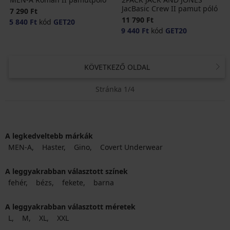
JacBasic Crew II pamut póló
7 290 Ft
11 790 Ft
5 840 Ft
kód
GET20
9 440 Ft
kód
GET20
KÖVETKEZŐ OLDAL
Stránka 1/4
A legkedveltebb márkák
MEN-A
Haster
Gino
Covert Underwear
A leggyakrabban választott színek
fehér
bézs
fekete
barna
A leggyakrabban választott méretek
L
M
XL
XXL