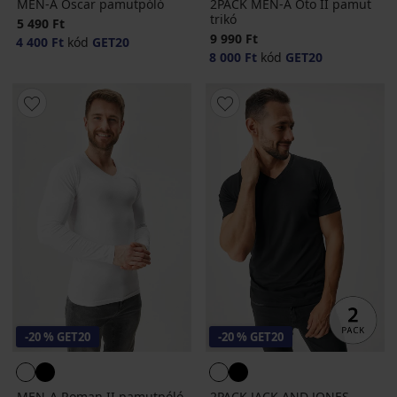
MEN-A Oscar pamutpóló
2PACK MEN-A Oto II pamut
trikó
5 490 Ft
9 990 Ft
4 400 Ft
kód
GET20
8 000 Ft
kód
GET20
-20 % GET20
-20 % GET20
MEN-A Roman II pamutpóló
2PACK JACK AND JONES