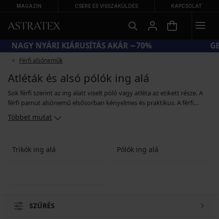
MAGAZIN
CSERE ÉS VISSZAKÜLDÉS
KAPCSOLAT
NAGY NYÁRI KIÁRUSÍTÁS AKÁR −70%
Férfi alsóneműk
Atléták és alsó pólók ing alá
Sok férfi szerint az ing alatt viselt póló vagy atléta az etikett része. A
férfi pamut alsónemű elsősorban kényelmes és praktikus. A férfi
pólók és atléták anyaga kellemesebb, mint az ing anyaga, ezért nem
Többet mutat
irritálják a bőrt, nedvszívók és télen melegítenek is. Léteznek
mérséklet alakformáló hatással is rendelkező pólók és atléták, melyek
ing vagy pulóver alatt viselve formálják az alakot. Az alsó pólókat és
Trikók ing alá
Pólók ing alá
atlétákat semleges színekben ajánljuk, így minden felsővel könnyen
kombinálhatók.
SZŰRÉS