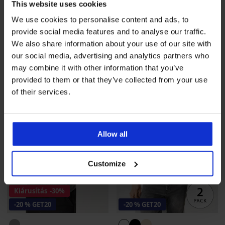
5
This website uses cookies
Varrás nélküli póló SilverPro
Varrások nélküli trikó
We use cookies to personalise content and ads, to
Classic I
SilverPro
provide social media features and to analyse our traffic.
10 890 Ft
9 090 Ft
We also share information about your use of our site with
8 720 Ft
kód
GET20
7 280 Ft
kód
GET20
our social media, advertising and analytics partners who
LIMITED
may combine it with other information that you’ve
provided to them or that they’ve collected from your use
of their services.
Allow all
Customize
Kiárusítás
-30%
-20 % GET20
-20 % GET20