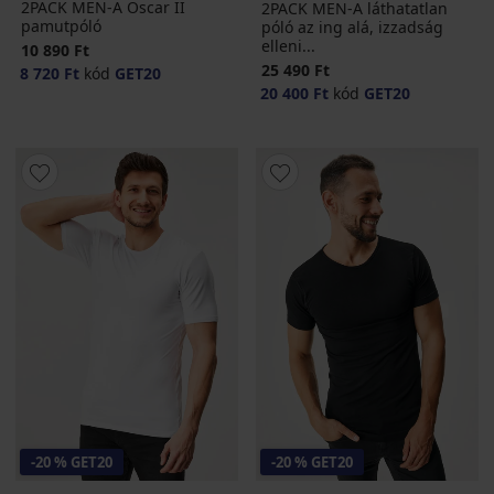
2PACK MEN-A Oscar II
2PACK MEN-A láthatatlan
pamutpóló
póló az ing alá, izzadság
elleni...
10 890 Ft
25 490 Ft
8 720 Ft
kód
GET20
20 400 Ft
kód
GET20
-20 % GET20
-20 % GET20