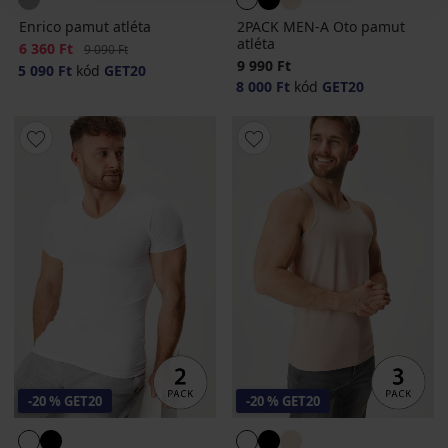
Enrico pamut atléta
2PACK MEN-A Oto pamut
atléta
Kedvezmény
6 360 Ft
Eredeti ár
9 090 Ft
9 990 Ft
5 090 Ft
kód
GET20
8 000 Ft
kód
GET20
-20 % GET20
-20 % GET20