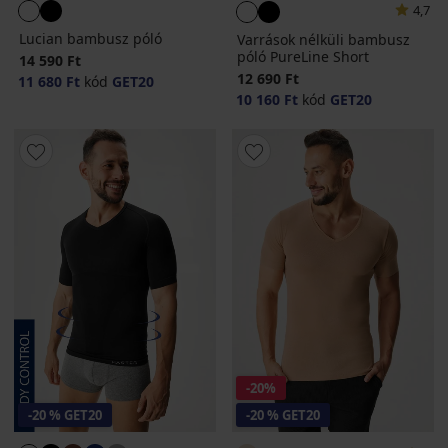
4,7
Lucian bambusz póló
Varrások nélküli bambusz
póló PureLine Short
14 590 Ft
12 690 Ft
11 680 Ft
kód
GET20
10 160 Ft
kód
GET20
-20%
-20 % GET20
-20 % GET20