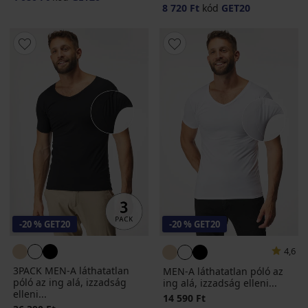
8 720 Ft
kód
GET20
-20 % GET20
-20 % GET20
4,6
3PACK MEN-A láthatatlan
MEN-A láthatatlan póló az
póló az ing alá, izzadság
ing alá, izzadság elleni...
elleni...
14 590 Ft