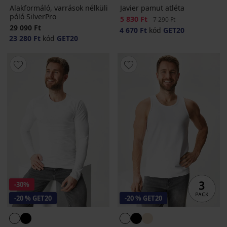
Alakformáló, varrások nélküli
Javier pamut atléta
póló SilverPro
Kedvezmény
5 830 Ft
Eredeti ár
7 290 Ft
29 090 Ft
4 670 Ft
kód
GET20
23 280 Ft
kód
GET20
-30%
-20 % GET20
-20 % GET20