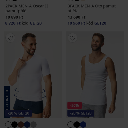
2PACK MEN-A Oscar II
3PACK MEN-A Oto pamut
pamutpóló
atléta
10 890 Ft
13 690 Ft
8 720 Ft
kód
GET20
10 960 Ft
kód
GET20
-20%
-20 % GET20
-20 % GET20