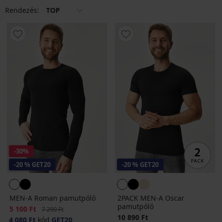
Rendezés:
TOP
-30%
-20 % GET20
-20 % GET20
MEN-A Roman pamutpóló
2PACK MEN-A Oscar
pamutpóló
Kedvezmény
5 100 Ft
Eredeti ár
7 290 Ft
10 890 Ft
4 080 Ft
kód
GET20