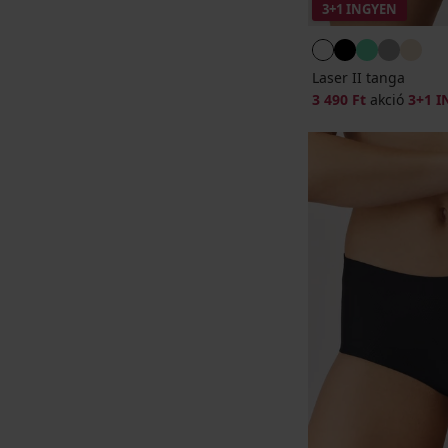
3+1 INGYEN
Laser II tanga
3 490 Ft
akció
3+1 