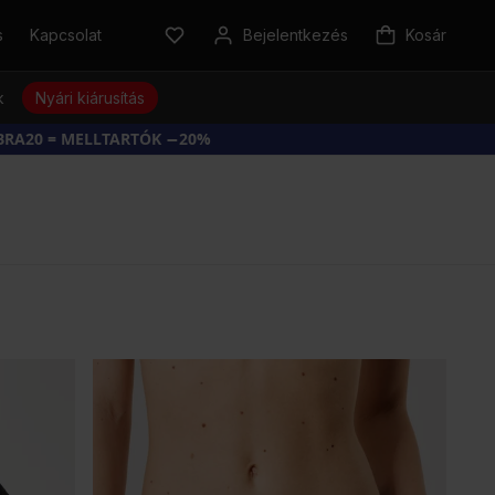
s
Kapcsolat
Bejelentkezés
Kosár
k
Nyári kiárusítás
BRA20 = MELLTARTÓK −20%