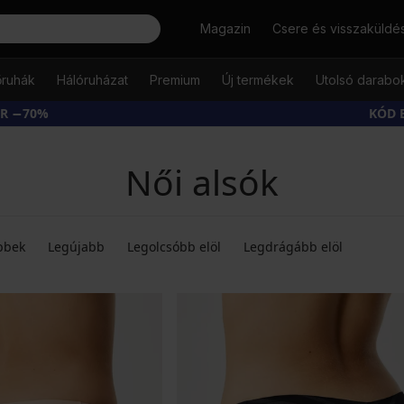
Keresés
Magazin
Csere és visszaküldé
őruhák
Hálóruházat
Premium
Új termékek
Utolsó darabo
ÁR −70%
KÓD 
Női alsók
bbek
Legújabb
Legolcsóbb elöl
Legdrágább elöl