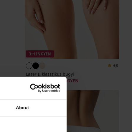
3+1 INGYEN
4,8
Laser II klasszikus bugyi
3 690 Ft
akció
3+1 INGYEN
About