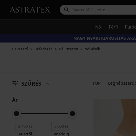
Női
Férfi
Fürd
NAGY NYÁRI KIÁRUSÍTÁS AK
Bevezető
Felfedezés
Báli szezon
Női alsók
SZŰRÉS
TOP
Legnépszerű
Ár
Ár ettől
Ár eddig