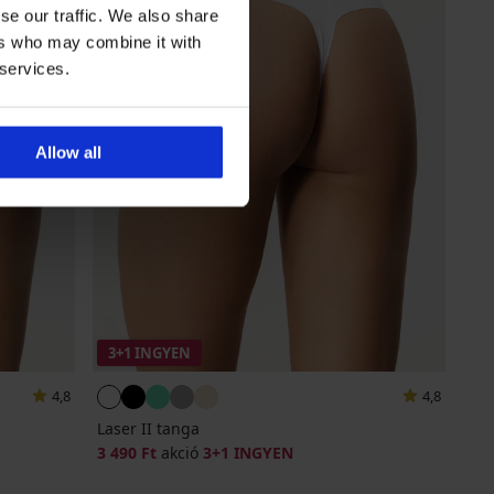
se our traffic. We also share
ers who may combine it with
 services.
Allow all
3+1 INGYEN
4,8
4,8
Laser II tanga
3 490 Ft
akció
3+1 INGYEN