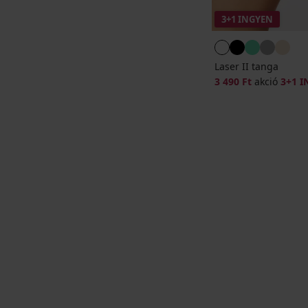
3+1 INGYEN
Laser II tanga
3 490 Ft
akció
3+1 