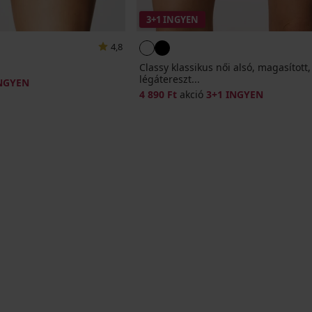
3+1 INGYEN
4,8
Classy klassikus női alsó, magasított,
légátereszt...
INGYEN
4 890 Ft
akció
3+1 INGYEN