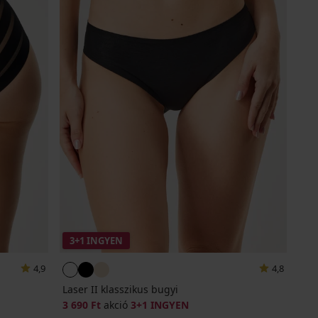
3+1 INGYEN
4,9
4,8
Laser II klasszikus bugyi
3 690 Ft
akció
3+1 INGYEN