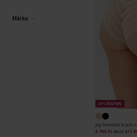
Márka
3+1 INGYEN
Joy Invisible brazil n
6 790 Ft
akció
3+1 