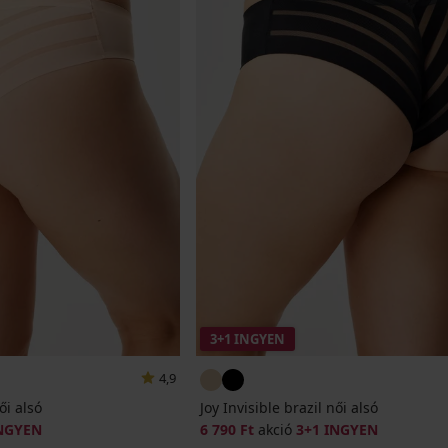
3+1 INGYEN
4,9
ői alsó
Joy Invisible brazil női alsó
INGYEN
6 790 Ft
akció
3+1 INGYEN