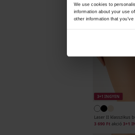
We use cookies to personalis
information about your use of
other information that you’ve
3+1 INGYEN
Laser II klasszikus 
3 690 Ft
akció
3+1 