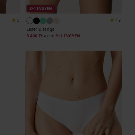
3+1 INGYEN
5
4,8
Laser II tanga
3 490 Ft
akció
3+1 INGYEN