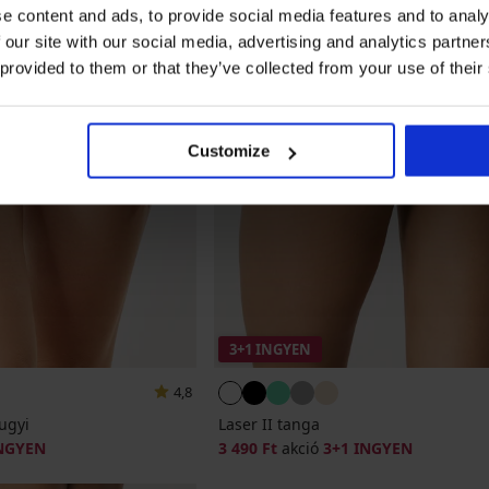
e content and ads, to provide social media features and to analy
 our site with our social media, advertising and analytics partn
 provided to them or that they’ve collected from your use of their
Customize
3+1 INGYEN
4,8
bugyi
Laser II tanga
INGYEN
3 490 Ft
akció
3+1 INGYEN