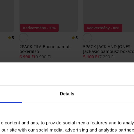
Kedvezmény -30%
Kedvezmény -30%
5
5
2PACK FILA Boone pamut
5PACK JACK AND JONES
boxeralsó
JacBasic bambusz bokazo
6 990 Ft
9 990 Ft
5 100 Ft
7 290 Ft
mbusz tanga, varrások nélkül TERMÉK É
Details
5
7x
4
0x
3
0x
e content and ads, to provide social media features and to analy
2
0x
 our site with our social media, advertising and analytics partn
1
0x