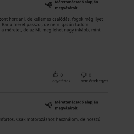
Mérettanácsadó alapján
megvásárolt
ont hordani, de kellemes csalódás, fogok még ilyet
sz. Bár a méret passzol, de nem igazán tudom
m a méretet, de az ML meg lehet nagy inkább, mint
0
0
egyetértek
nem értek egyet
Mérettanácsadó alapján
megvásárolt
omfortos. Csak motorozáshoz használom, de hosszú