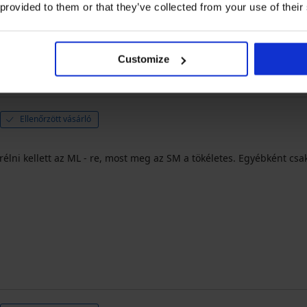
 provided to them or that they’ve collected from your use of their
Mérettanácsadó 
Customize
Ellenőrzött vásárló
élni kellett az ML - re, most meg az SM a tökéletes. Egyébként cs