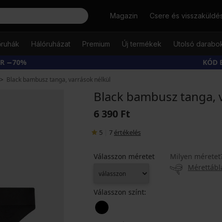
Keresés
Magazin
Csere és visszaküldé
őruhák
Hálóruházat
Premium
Új termékek
Utolsó darabo
ÁR −70%
KÓD 
Black bambusz tanga, varrások nélkül
Black bambusz tanga, 
6 390 Ft
5
|
7
értékelés
Válasszon méretet
Milyen méretet
Mérettábl
Válasszon színt: