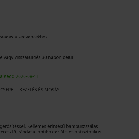
záadás a kedvencekhez
e vagy visszaküldés 30 napon belül
ja Kedd
2026
-08-11
CSERE
KEZELÉS ÉS MOSÁS
egerősítéssel. Kellemes érintésű bambuszszálas
eresztő, ráadásul antibakteriális és antisztatikus