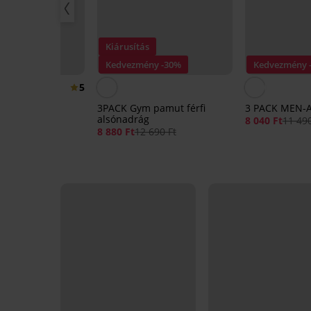
Kiárusítás
ny -30%
Kedvezmény -30%
Kedvezmény 
5
kstrap
3PACK Gym pamut férfi
3 PACK MEN-A
alsónadrág
190 Ft
8 040 Ft
11 490
8 880 Ft
12 690 Ft