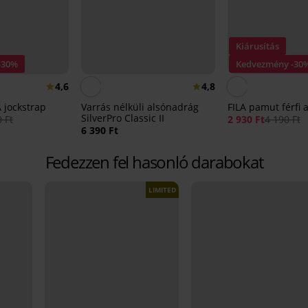
Kiárusítás
-30%
Kedvezmény -30
4,6
4,8
 jockstrap
Varrás nélküli alsónadrág
FILA pamut férfi 
SilverPro Classic II
 Ft
2 930 Ft
4 190 Ft
6 390 Ft
Fedezzen fel hasonló darabokat
LIMITED