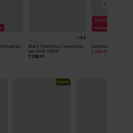
Kiárusítás
%
Kedvezmény -70%
3,5
alsónadrág
Black II bambusz boxeralsó,
Julianna tanga
varrások nélkül
2 670 Ft
8 890 Ft
7 290 Ft
LIMITED
LIMITED