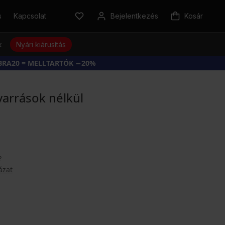
s
Kapcsolat
Bejelentkezés
Kosár
k
Nyári kiárusítás
BRA20 = MELLTARTÓK −20%
varrások nélkül
?
ázat