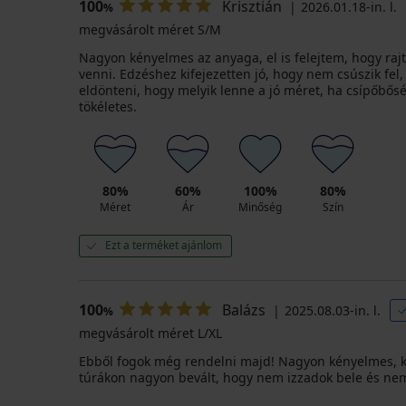
100
Krisztián
2026.01.18-in. l.
%
megvásárolt méret S/M
Nagyon kényelmes az anyaga, el is felejtem, hogy raj
venni. Edzéshez kifejezetten jó, hogy nem csúszik fel
eldönteni, hogy melyik lenne a jó méret, ha csípőbő
tökéletes.
80%
60%
100%
80%
Méret
Ár
Minőség
Szín
Ezt a terméket ajánlom
100
Balázs
2025.08.03-in. l.
%
megvásárolt méret L/XL
Ebből fogok még rendelni majd! Nagyon kényelmes, kö
túrákon nagyon bevált, hogy nem izzadok bele és ne