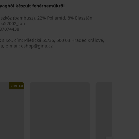
nyagból készült fehérneműkről
iszkóz (bambusz), 22% Poliamid, 8% Elasztán
o52002_tan
87074438
 s.r.o., cím: Piletická 55/36, 500 03 Hradec Králové,
ia, e-mail: eshop@gina.cz
LIMITED