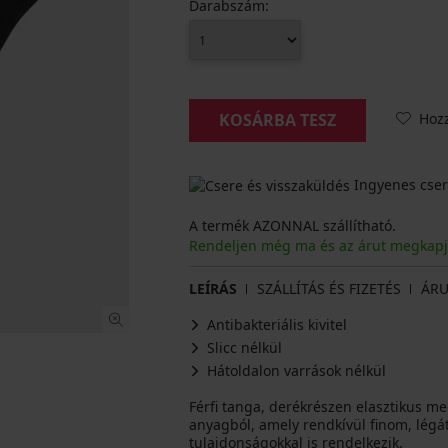
Darabszám:
Hoz
KOSÁRBA TESZ
Ingyenes cser
A termék AZONNAL szállítható.
Rendeljen még ma és az árut megkap
LEÍRÁS
SZÁLLÍTÁS ÉS FIZETÉS
ÁRU
Antibakteriális kivitel
Slicc nélkül
Hátoldalon varrások nélkül
Férfi tanga, derékrészen elasztikus m
anyagból, amely rendkívül finom, légát
tulajdonságokkal is rendelkezik.