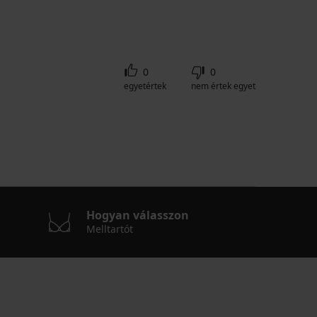
0
0
egyetértek
nem értek egyet
Hogyan válasszon
Melltartót