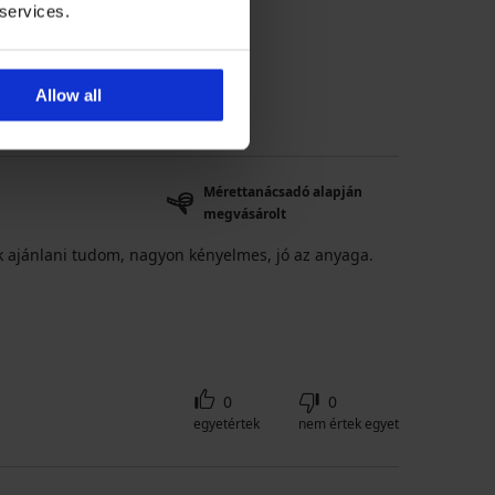
 services.
alapján megvásárolt
Allow all
Mérettanácsadó alapján
megvásárolt
ak ajánlani tudom, nagyon kényelmes, jó az anyaga.
0
0
egyetértek
nem értek egyet