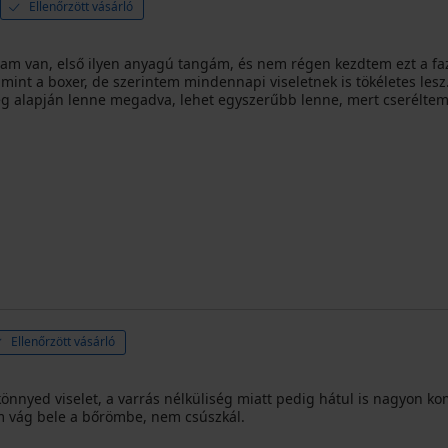
Ellenőrzött vásárló
tam van, első ilyen anyagú tangám, és nem régen kezdtem ezt a faz
, mint a boxer, de szerintem mindennapi viseletnek is tökéletes le
ség alapján lenne megadva, lehet egyszerűbb lenne, mert cserélte
Ellenőrzött vásárló
nnyed viselet, a varrás nélküliség miatt pedig hátul is nagyon k
m vág bele a bőrömbe, nem csúszkál.