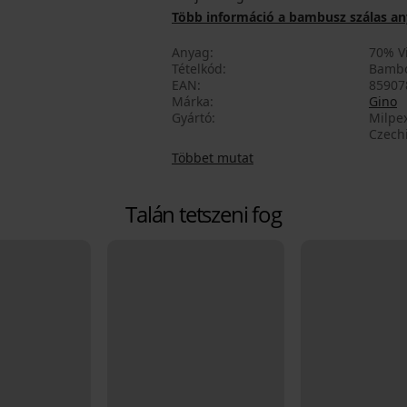
Több információ a bambusz szálas a
Anyag
70% V
Tételkód
Bambo
EAN
85907
Márka
Gino
Gyártó
Milpex
Czech
Többet mutat
Talán tetszeni fog