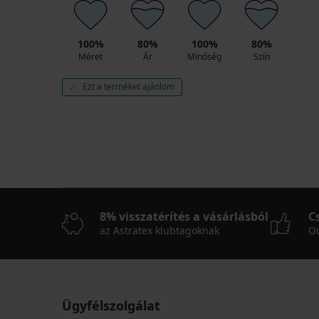
100%
80%
100%
80%
Méret
Ár
Minőség
Szín
Ezt a terméket ajánlom
8% visszatérítés a vásárlásból
C
az Astratex klubtagoknak
On
Ügyfélszolgálat