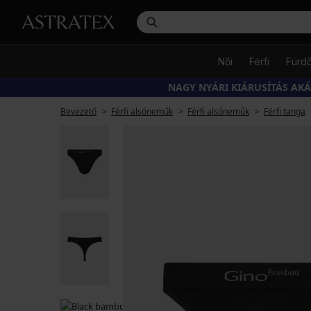
Női
Férfi
Fürd
NAGY NYÁRI KIÁRUSÍTÁS AK
Bevezető
Férfi alsóneműk
Férfi alsóneműk
Férfi tanga