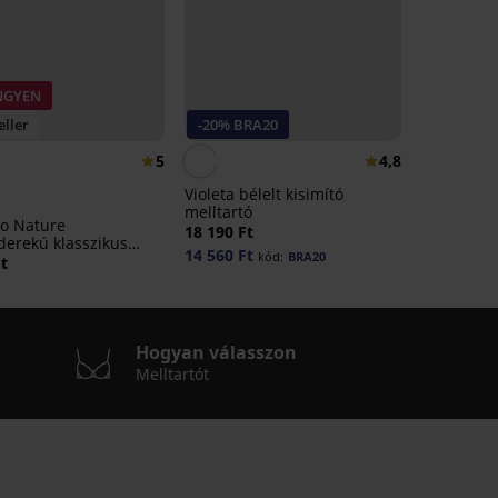
INGYEN
eller
-20% BRA20
5
4,8
Violeta bélelt kisimító
melltartó
o Nature
18 190 Ft
erekú klasszikus
14 560 Ft
kód:
BRA20
Ft
Hogyan válasszon
Melltartót