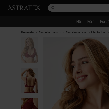
Női
Férfi
Fürd
Bevezető
Női fehérneműk
Női alsóneműk
Melltartók