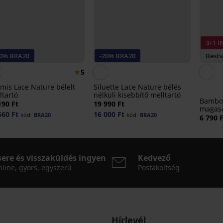
3+1 
20% BRA20
-20% BRA20
Bests
5
mis Lace Nature bélelt
Siluette Lace Nature bélés
ltartó
nélküli kisebbítő melltartó
Bambo
190 Ft
19 990 Ft
magasd
560 Ft
16 000 Ft
kód:
BRA20
kód:
BRA20
bugyi
6 790 
sere és visszaküldés ingyen
Kedvező
line, gyors, egyszerű
Postaköltség
Hírlevél