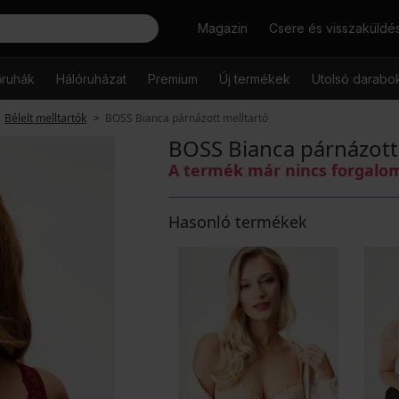
Keresés
Magazin
Csere és visszaküldé
őruhák
Hálóruházat
Premium
Új termékek
Utolsó darabo
Bélelt melltartók
BOSS Bianca párnázott melltartó
BOSS Bianca párnázott
A termék már nincs forgal
Hasonló termékek