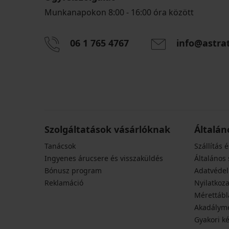
Munkanapokon 8:00 - 16:00 óra között
06 1 765 4767
info@astra
Szolgáltatások vásárlóknak
Általán
Tanácsok
Szállítás é
Ingyenes árucsere és visszaküldés
Általános 
Bónusz program
Adatvédel
Reklamáció
Nyilatkoza
Mérettábl
Akadályme
Gyakori k