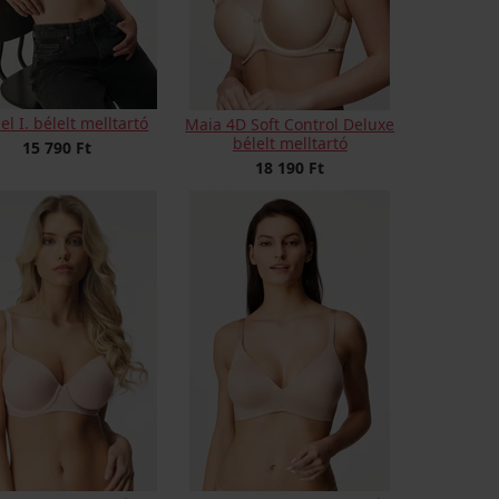
el I. bélelt melltartó
Maia 4D Soft Control Deluxe
bélelt melltartó
15 790 Ft
18 190 Ft