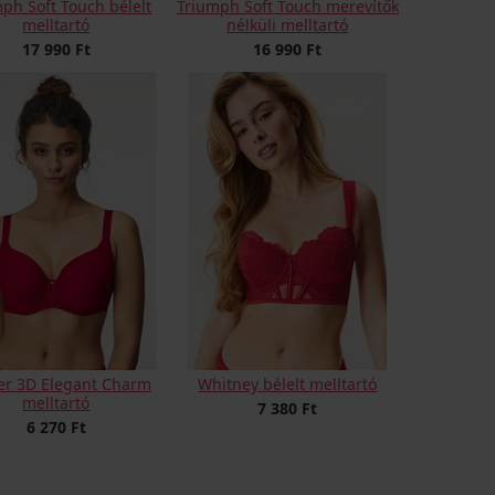
ph Soft Touch bélelt
Triumph Soft Touch merevítők
melltartó
nélküli melltartó
17 990 Ft
16 990 Ft
er 3D Elegant Charm
Whitney bélelt melltartó
melltartó
7 380 Ft
6 270 Ft