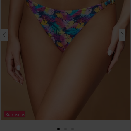
Kiárusítás