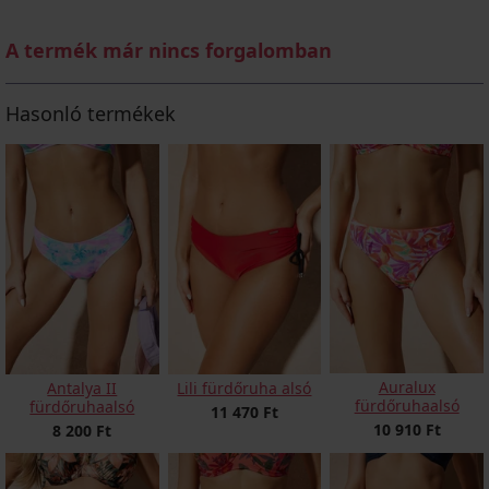
A termék már nincs forgalomban
Hasonló termékek
Auralux
Antalya II
Lili fürdőruha alsó
fürdőruhaalsó
fürdőruhaalsó
11 470 Ft
10 910 Ft
8 200 Ft