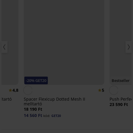
-20% GET20
Bestseller
4,8
5
lltartó
Spacer Flexicup Dotted Mesh II
Push Perfec
melltartó
23 590 Ft
18 190 Ft
14 560 Ft
kód:
GET20