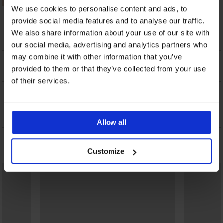
We use cookies to personalise content and ads, to
Sunny Mosaic
Selmark Boheme II
fürdőruhaalsó
provide social media features and to analyse our traffic.
fürdőruhaalsó
11 470 Ft
20 220 Ft
We also share information about your use of our site with
our social media, advertising and analytics partners who
may combine it with other information that you’ve
LEÍRÁS
provided to them or that they’ve collected from your use
SZÁLLÍTÁS ÉS FIZETÉS
of their services.
ÁRUCSERE
KEZELÉS ÉS MOSÁS
A MÁRKÁRÓL
Allow all
Talán tetszeni fog
Customize