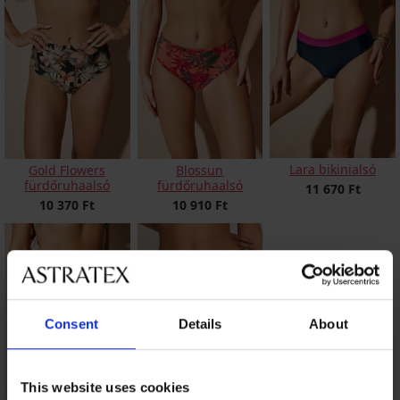
Lara bikinialsó
Gold Flowers
Blossun
fürdőruhaalsó
fürdőruhaalsó
11 670 Ft
10 370 Ft
10 910 Ft
Consent
Details
About
This website uses cookies