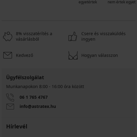
egyetértek
nem értek egyet
8% visszatérítés a
Csere és visszaküldés
vásárlásból
ingyen
Kedvező
Hogyan válasszon
Ügyfélszolgálat
Munkanapokon 8:00 - 16:00 óra között
06 1 765 4767
info@astratex.hu
Hírlevél