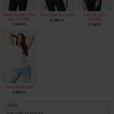
Pieces Rukado rövid
ONLY Moster II póló
Soft női póló,
ujjú női póló
modállal
8 590 Ft
7 090 Ft
2 190 Ft
Inna termó póló
9 090 Ft
LEÍRÁS
SZÁLLÍTÁS ÉS FIZETÉS