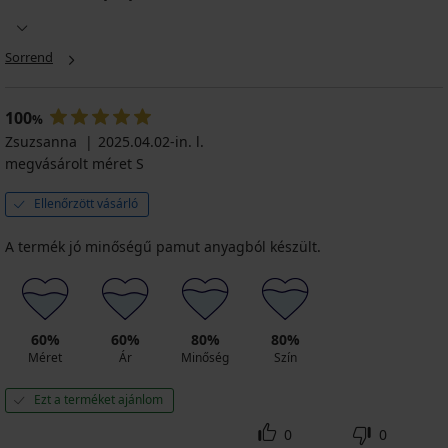
Sorrend
Fit
bélelt
melltartó
100
%
14 590
Zsuzsanna
2025.04.02-in. l.
Ft
megvásárolt méret S
10 950
Ft
Ellenőrzött vásárló
kód
ALL25
A termék jó minőségű pamut anyagból készült.
60%
60%
80%
80%
Méret
Ár
Minőség
Szín
Ezt a terméket ajánlom
0
0