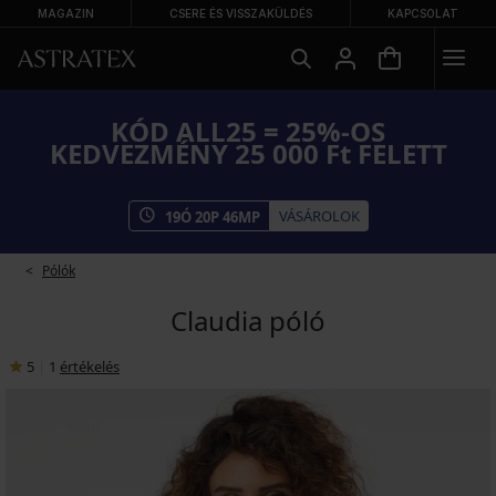
MAGAZIN
CSERE ÉS VISSZAKÜLDÉS
KAPCSOLAT
KÓD ALL25 = 25%-OS
KEDVEZMÉNY 25 000 Ft FELETT
VÁSÁROLOK
19
Ó
20
P
46
MP
Pólók
Claudia póló
5
|
1
értékelés