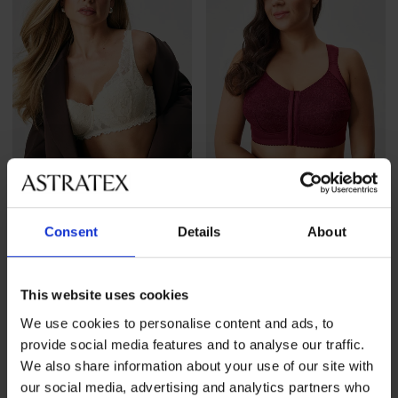
4,8
Consent
Details
About
Iris Lace Rose bélelt
Mary bélés és merevítő
melltartó
nélküli melltartó
18 190 Ft
23 090 Ft
This website uses cookies
We use cookies to personalise content and ads, to
LIMITED
provide social media features and to analyse our traffic.
We also share information about your use of our site with
our social media, advertising and analytics partners who