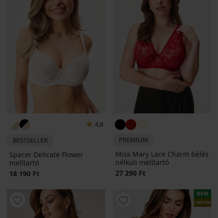
4,8
PREMIUM
BESTSELLER
Miss Mary Lace Charm bélés
Spacer Delicate Flower
nélküli melltartó
melltartó
27 290 Ft
18 190 Ft
NEW
LIMITED