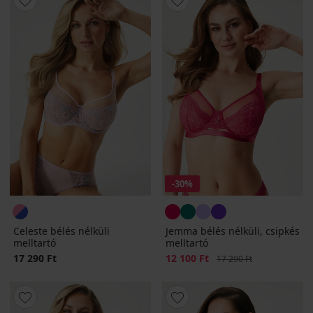
-30%
Celeste bélés nélküli
Jemma bélés nélküli, csipkés
melltartó
melltartó
17 290 Ft
Kedvezmény
12 100 Ft
Eredeti ár
17 290 Ft