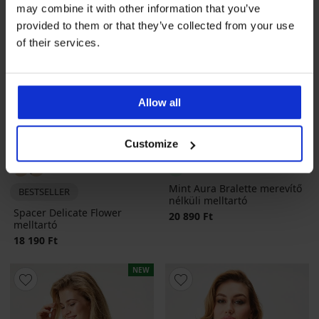
may combine it with other information that you’ve
provided to them or that they’ve collected from your use
of their services.
Allow all
Customize
4,8
Mint Aura Bralette merevítő
BESTSELLER
nélküli melltartó
Spacer Delicate Flower
20 890 Ft
melltartó
18 190 Ft
NEW