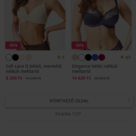
-50%
-30%
5
4,5
Soft Lace II bélelt, merevítő
Elegance bélés nélküli
nélküli melltartó
melltartó
Kedvezmény
8 200 Ft
Eredeti ár
Kedvezmény
14 620 Ft
Eredeti ár
16 390 Ft
20 890 Ft
KÖVETKEZŐ OLDAL
Stránka 1/27