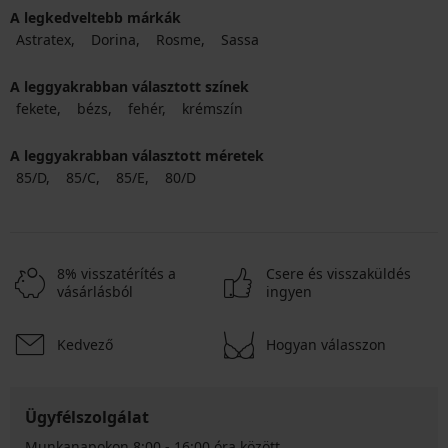
A legkedveltebb márkák
Astratex
Dorina
Rosme
Sassa
A leggyakrabban választott színek
fekete
bézs
fehér
krémszín
A leggyakrabban választott méretek
85/D
85/C
85/E
80/D
8% visszatérítés a
Csere és visszaküldés
vásárlásból
ingyen
Kedvező
Hogyan válasszon
Ügyfélszolgálat
Munkanapokon 8:00 - 16:00 óra között