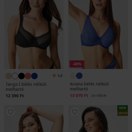
-40%
4,8
Ariana bélés nélküli
Tango I bélés nélküli
melltartó
melltartó
Kedvezmény
13 070 Ft
Eredeti ár
12 390 Ft
21 790 Ft
NEW
LIMITED