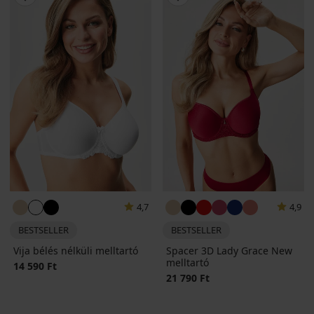
4,7
4,9
BESTSELLER
BESTSELLER
Vija bélés nélküli melltartó
Spacer 3D Lady Grace New
melltartó
14 590 Ft
21 790 Ft