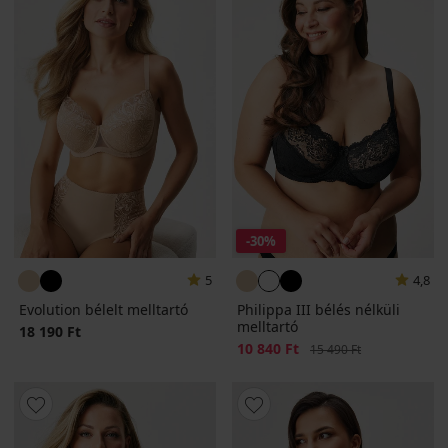
-30%
5
4,8
Evolution bélelt melltartó
Philippa III bélés nélküli
melltartó
18 190 Ft
Kedvezmény
10 840 Ft
Eredeti ár
15 490 Ft