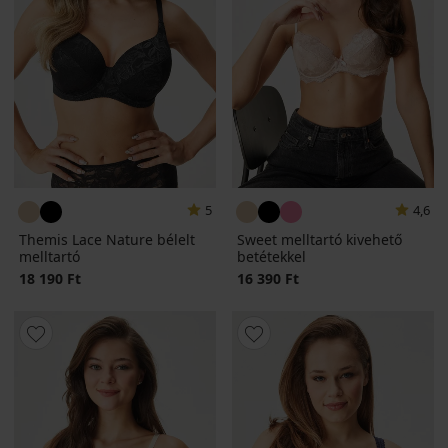
5
4,6
Themis Lace Nature bélelt
Sweet melltartó kivehető
melltartó
betétekkel
18 190 Ft
16 390 Ft