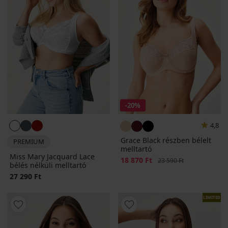
-20%
4,8
Grace Black részben bélelt
PREMIUM
melltartó
Miss Mary Jacquard Lace
Kedvezmény
18 870 Ft
Eredeti ár
23 590 Ft
bélés nélküli melltartó
27 290 Ft
LIMITED