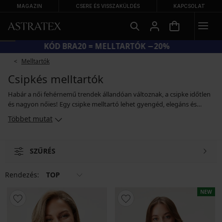
MAGAZIN
CSERE ÉS VISSZAKÜLDÉS
KAPCSOLAT
KÓD BRA20 = MELLTARTÓK −20%
Melltartók
Csipkés melltartók
Habár a női fehérnemű trendek állandóan változnak, a csipke időtlen
és nagyon nőies! Egy csipke melltartó lehet gyengéd, elegáns és
kihívó is, ezért kiváló választás romantikus lelkű hölgyek esetén, de
Többet mutat
olyan hölgyek esetén is, akik magabiztosak és tudják, mit akarnak
elérni. A csipkével készült melltartó lehet bélelt és bélés nélküli,
merevítőkkel vagy azok nélküli. A csipkés melltartók sok fazonban
SZŰRÉS
kaphatók, minden nő tud magának választani az alakja és keblei
mérete szerint. Egy azonban biztos – a csipke melltartó nem fog
egyhamar kimenni a divatból!
Rendezés:
TOP
NEW