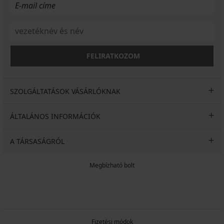
Eredeti ár
Eredeti ár
9 090
9 090
Ft
Ft
FELIRATKOZOM
SZOLGÁLTATÁSOK VÁSÁRLÓKNAK
ÁLTALÁNOS INFORMÁCIÓK
A TÁRSASÁGRÓL
Megbízható bolt
Fizetési módok