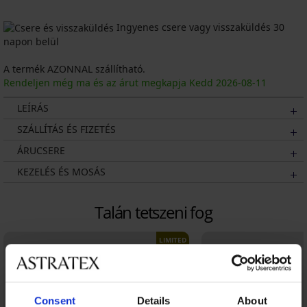
Ingyenes csere vagy visszaküldés 30
napon belül
A termék AZONNAL szállítható.
Rendeljen még ma és az árut megkapja Kedd
2026
-08-11
LEÍRÁS
SZÁLLÍTÁS ÉS FIZETÉS
ÁRUCSERE
KEZELÉS ÉS MOSÁS
Talán tetszeni fog
LIMITED
Consent
Details
About