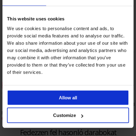
This website uses cookies
We use cookies to personalise content and ads, to
provide social media features and to analyse our traffic.
We also share information about your use of our site with
our social media, advertising and analytics partners who
may combine it with other information that you’ve
provided to them or that they’ve collected from your use
of their services.
1+1 INGYEN
Kiárusítás
Kedvezmény -40%
Kedvezmény -50%
5
Allow all
MEN-A Summer Paradi
5 450 Ft
10 890 Ft
MEN-A Johny fürdőnadrág
Customize
6 530 Ft
10 890 Ft
Fedezzen fel hasonló darabokat