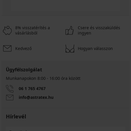
8% visszatérítés a
Csere és visszaküldés
vásárlásból
ingyen
Kedvező
Hogyan válasszon
Ügyfélszolgálat
Munkanapokon 8:00 - 16:00 óra között
06 1 765 4767
info@astratex.hu
Hírlevél