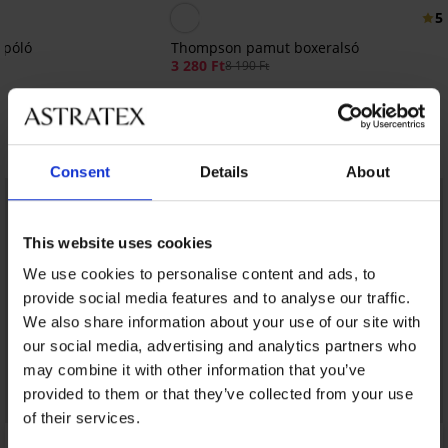
5
fpóló
Thompson pamut boxeralsó
3 280 Ft
8 190 Ft
Fedezzen fel hasonló darabokat
Consent
Details
About
LIMITED
LIMITED
This website uses cookies
We use cookies to personalise content and ads, to
provide social media features and to analyse our traffic.
We also share information about your use of our site with
our social media, advertising and analytics partners who
may combine it with other information that you’ve
provided to them or that they’ve collected from your use
of their services.