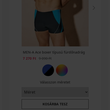
Eredeti ár
Eredeti ár
Ft
9 990
9 990
Ft
Ft
Eredeti ár
8 190
Ft
MEN-A Ace boxer típusú fürdőnadrág
Kedvezmény
Eredeti ár
7 270 Ft
9 090 Ft
Válasszon méretet
KOSÁRBA TESZ