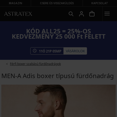
MAGAZIN
CSERE ÉS VISSZAKÜLDÉS
KAPCSOLAT
KÓD ALL25 = 25%-OS
KEDVEZMÉNY 25 000 Ft FELETT
VÁSÁROLOK
11
Ó
21
P
05
MP
Férfi boxer szabású fürdőnadrágok
MEN-A Adis boxer típusú fürdőnadrág