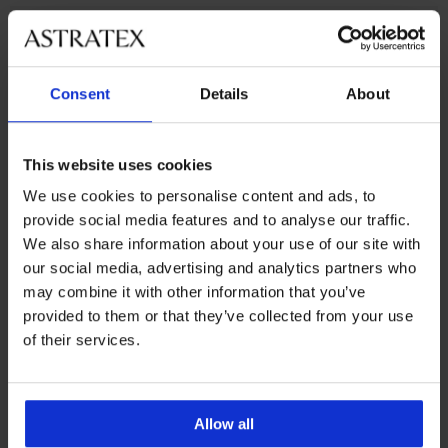
Ügyfélszolgálat
Munkanapokon 8:00 - 16:00 óra között
Consent
Details
About
06 1 765 4767
info@astratex.hu
This website uses cookies
Hírlevél
We use cookies to personalise content and ads, to
provide social media features and to analyse our traffic.
We also share information about your use of our site with
our social media, advertising and analytics partners who
may combine it with other information that you’ve
provided to them or that they’ve collected from your use
of their services.
FELIRATKOZOM
SZOLGÁLTATÁSOK VÁSÁRLÓKNAK
Allow all