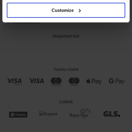
ÁLTALÁNOS INFORMÁCIÓK
Customize
A TÁRSASÁGRÓL
Megbízható bolt
Fizetési módok
Szállítók