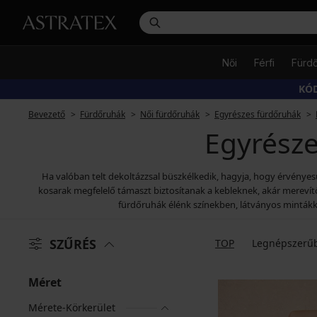
Női
Férfi
Fürd
KÓD
Bevezető
Fürdőruhák
Női fürdőruhák
Egyrészes fürdőruhák
Egyrész
Ha valóban telt dekoltázzsal büszkélkedik, hagyja, hogy érvényes
kosarak megfelelő támaszt biztosítanak a kebleknek, akár merevít
fürdőruhák élénk színekben, látványos mintákka
SZŰRÉS
TOP
Legnépszerű
Méret
Mérete-Körkerület