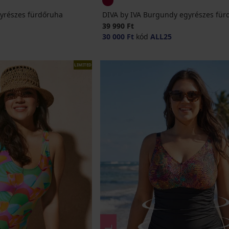
gyrészes fürdőruha
DIVA by IVA Burgundy egyrészes für
39 990 Ft
30 000 Ft
kód
ALL25
LIMITED