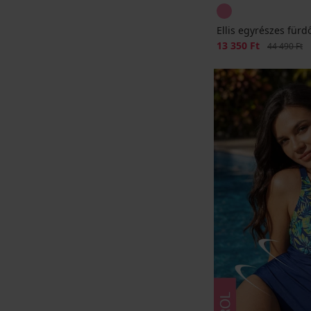
Ellis egyrészes für
Kedvezmény
13 350 Ft
Eredeti ár
44 490 Ft