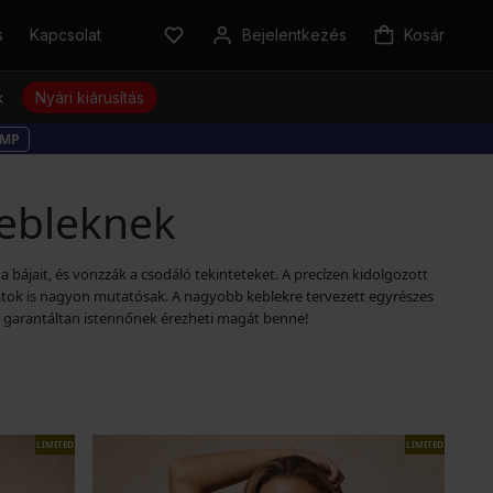
s
Kapcsolat
Bejelentkezés
Kosár
k
Nyári kiárusítás
MP
ebleknek
bájait, és vonzzák a csodáló tekinteteket. A precízen kidolgozott
satok is nagyon mutatósak. A nagyobb keblekre tervezett egyrészes
t, garantáltan istennőnek érezheti magát benne!
LIMITED
LIMITED