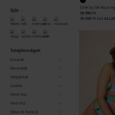
DIVA by IVA Black e
Szín
39 990 Ft
30 000 Ft
kód
ALL25
Tulajdonságok
Kosarak
Merevítők
Vállpántok
Szabás
Felső rész
Alsó rész
Stílus és funkció