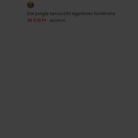
Dot Jungle karcsúsító egyrészes fürdőruha
Kedvezmény
30 510 Ft
Eredeti ár
43 590 Ft