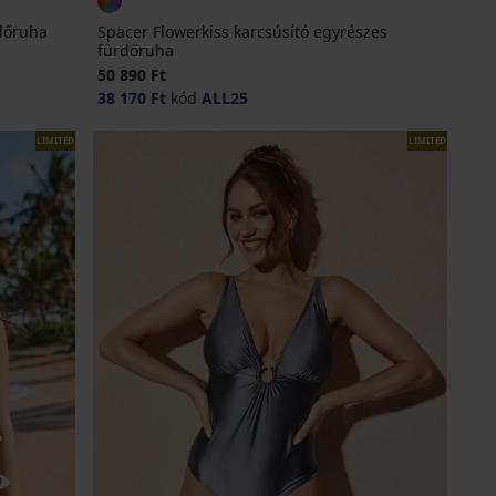
dőruha
Spacer Flowerkiss karcsúsító egyrészes
fürdőruha
50 890 Ft
38 170 Ft
kód
ALL25
LIMITED
LIMITED