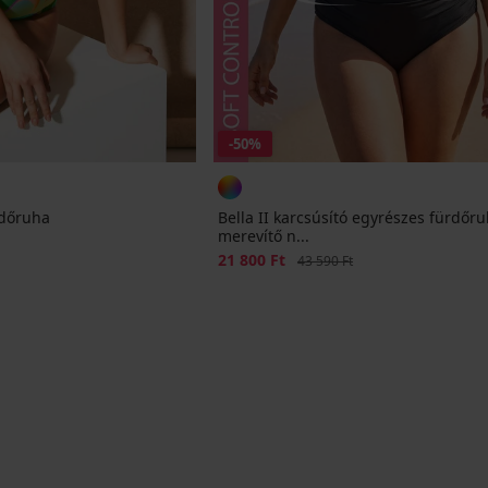
-50%
rdőruha
Bella II karcsúsító egyrészes fürdőr
merevítő n...
Kedvezmény
21 800 Ft
Eredeti ár
43 590 Ft