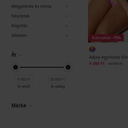
Megjelenés és minta
Részletek
Rögzítés
Alkalom
Kiárusítás
-70%
Ár
Adjoa egyrészes fü
Kedvezmény
4 380 Ft
Eredeti ár
14 590 Ft
Ár ettől
Ár eddig
Márka