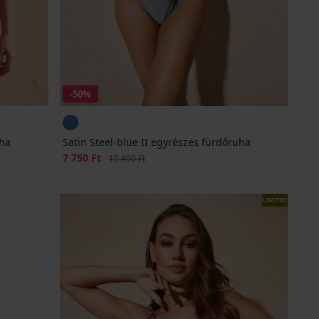
-50%
uha
Satin Steel-blue II egyrészes fürdőruha
Kedvezmény
7 750 Ft
Eredeti ár
15 490 Ft
LIMITED