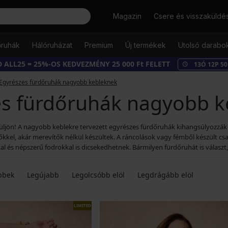
Keresés
Magazin
Csere és visszaküldé
őruhák
Hálóruházat
Premium
Új termékek
Utolsó darabo
 ALL25 = 25%-OS KEDVEZMÉNY 25 000 Ft FELETT
13
Ó
12
P
48
Egyrészes fürdőruhák nagyobb kebleknek
es fürdőruhák nagyobb k
üljön! A nagyobb keblekre tervezett egyrészes fürdőruhák kihangsúlyozzák a 
őkkel, akár merevítők nélkül készültek. A ráncolások vagy fémből készült c
l és népszerű fodrokkal is dicsekedhetnek. Bármilyen fürdőruhát is válasz
bbek
Legújabb
Legolcsóbb elöl
Legdrágább elöl
LIMITED