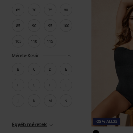
65
70
75
80
85
90
95
100
105
110
115
Mérete-Kosár
B
C
D
E
F
G
H
I
J
K
M
N
-25 % ALL25
Egyéb méretek