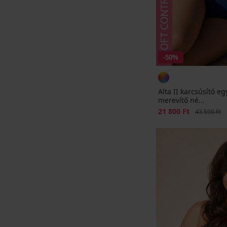
-50%
Alta II karcsúsító e
merevítő né...
Kedvezmény
21 800 Ft
Eredeti ár
43 590 Ft