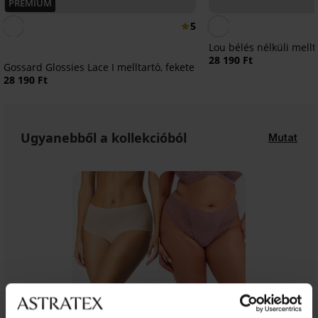
PREMIUM
5
Lou bélés nélküli mellt
28 190 Ft
Gossard Glossies Lace I melltartó, fekete
28 190 Ft
Ugyanebből a kollekcióból
Mutat