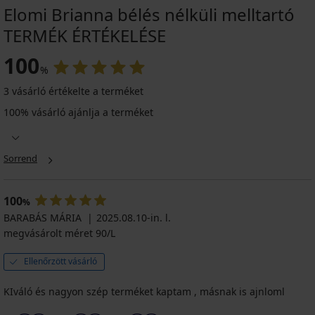
Elomi Brianna bélés nélküli melltartó
TERMÉK ÉRTÉKELÉSE
100
%
3 vásárló értékelte a terméket
100% vásárló ajánlja a terméket
Sorrend
100
%
BARABÁS MÁRIA
2025.08.10-in. l.
megvásárolt méret 90/L
Ellenőrzött vásárló
KIváló és nagyon szép terméket kaptam , másnak is ajnloml