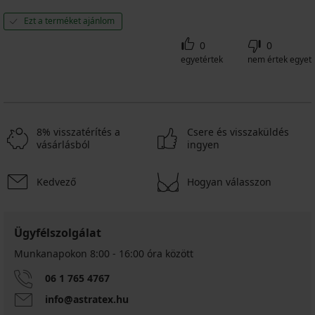
Ezt a terméket ajánlom
0
0
egyetértek
nem értek egyet
8% visszatérítés a
Csere és visszaküldés
vásárlásból
ingyen
Kedvező
Hogyan válasszon
Ügyfélszolgálat
Munkanapokon 8:00 - 16:00 óra között
06 1 765 4767
info@astratex.hu