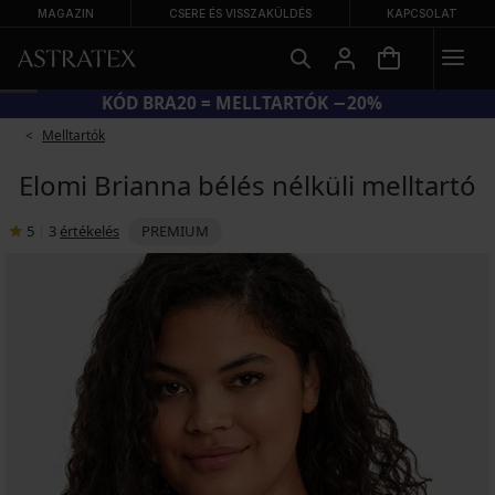
MAGAZIN
CSERE ÉS VISSZAKÜLDÉS
KAPCSOLAT
KÓD BRA20 = MELLTARTÓK −20%
Melltartók
Elomi Brianna bélés nélküli melltartó
5
|
3
értékelés
PREMIUM