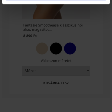
Ft
Fantasie Smoothease klasszikus női
alsó, magasítot...
8 890 Ft
Válasszon méretet
KOSÁRBA TESZ