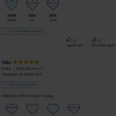
100%
80%
80%
Méret
Ár
Szín
Ezt a terméket ajánlom
0
0
egyetértek
nem értek egyet
100
%
Enikő
2024.08.04-in. l.
megvásárolt méret 90/I
Ellenőrzött vásárló
Tökéletes méret szuper anyag