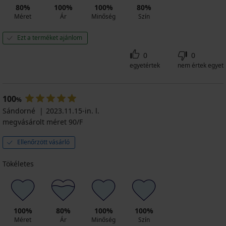
80%
100%
100%
80%
Méret
Ár
Minőség
Szín
Ezt a terméket ajánlom
0
0
egyetértek
nem értek egyet
100
%
Sándorné
2023.11.15-in. l.
megvásárolt méret 90/F
Ellenőrzött vásárló
Tökéletes
100%
80%
100%
100%
Méret
Ár
Minőség
Szín