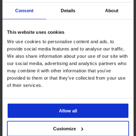
Consent
Details
About
Ugyanebből a kollekcióból
This website uses cookies
We use cookies to personalise content and ads, to
provide social media features and to analyse our traffic.
Kiárusítás
-30%
We also share information about your use of our site with
4,8
4,7
4,6
4,8
4,8
4,8
4,8
4,7
our social media, advertising and analytics partners who
may combine it with other information that you’ve
provided to them or that they’ve collected from your use
BESTSELLER
Galla
Celine
Bellinda
of their services.
BESTSELLER
Alexandra
bélés
bélés
Cotton
Anežka
BESTSELLER
bélés
Triumph
nélküli
nélküli
Bra
579
nélküli,
True
melltartó
melltartó
melltartó,
Luisse
bélés-
kisebbítő
Way
Shape
bélés
bélés
Kedvezmény
és
16 390
10 840
melltartó
bélés
Sensation
nélküli
Allow all
nélküli
merevítők
Ft
Ft
nélküli
bélés
18 190
melltartó
nélküli
9 090
Eredeti ár
15 490
melltartó
nélküli
Ft
melltartó
Ft
27 290
Ft
kisebbítő...
18 190
18 190
Customize
Ft
16 990
Ft
Ft