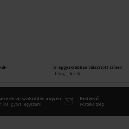
kák
A leggyakrabban választott színek
bézs
fekete
sere és visszaküldés ingyen
Kedvező
line, gyors, egyszerű
Postaköltség