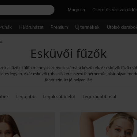
Keresés
Magazin
Csere és visszaküldé
őruhák
Hálóruházat
Premium
Új termékek
Utolsó darabo
ők
Esküvői fűzők
 – ezek a fűzők külön mennyasszonyok számára készültek. Az esküvői fűző cs
tes legyen. Akár esküvői ruha alá keres szexi fehérneműt, akár olyan modellt,
fehér szín, itt jó helyen jár!
bbek
Legújabb
Legolcsóbb elöl
Legdrágább elöl