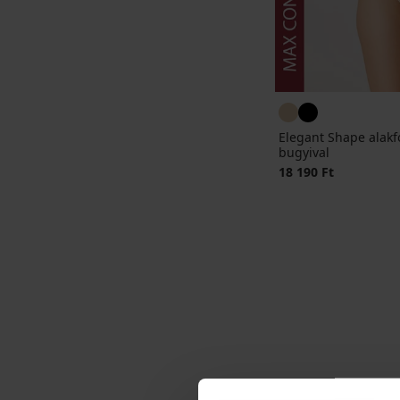
Elegant Shape alakf
bugyival
18 190 Ft