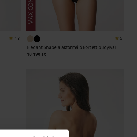
4,8
5
Elegant Shape alakformáló korzett bugyival
18 190 Ft