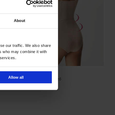
About
se our traffic. We also share
ers who may combine it with
 services.
Allow all
Ester alakformáló fűző
16 160 Ft