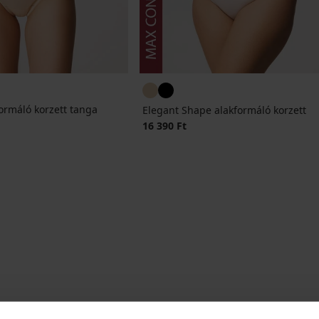
ormáló korzett tanga
Elegant Shape alakformáló korzett
16 390 Ft