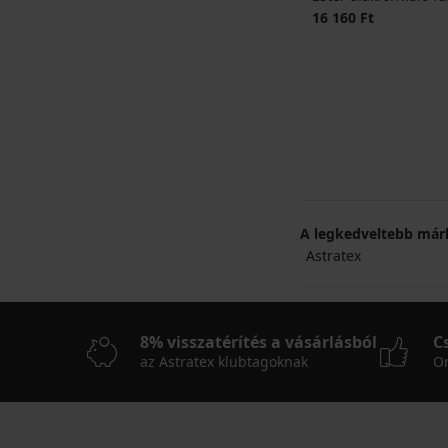
16 160 Ft
A legkedveltebb már
Astratex
8% visszatérítés a vásárlásból
C
az Astratex klubtagoknak
On