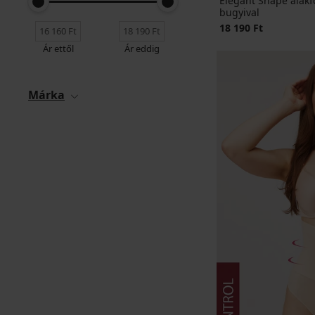
Elegant Shape alakf
bugyival
18 190 Ft
Ár ettől
Ár eddig
Márka