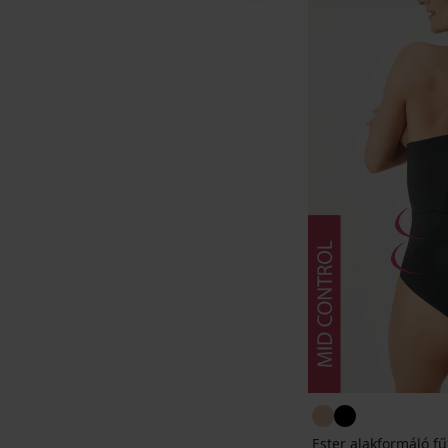
Ester alakformáló f