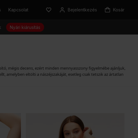
s
Kapcsolat
Bejelentkezés
Kosár
k
Nyári kiárusítás
ábító, mégis decens, ezért minden mennyasszony figyelmébe ajánljuk,
 amelyben eltölti a nászéjszakáját, esetleg csak tetszik az ártatlan