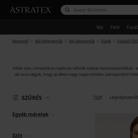
Női
Férfi
Fürd
Bevezető
Női fehérneműk
Női alsóneműk
Fűzők
Esküvői fűz
Fehér szín, romantikus csipke és rafinált szabás harisnyatartókkal
aki arra vágyik, hogy az élete nagy napja minden szempontból tökéle
SZŰRÉS
TOP
Legnépszerű
Egyéb méretek
Szín