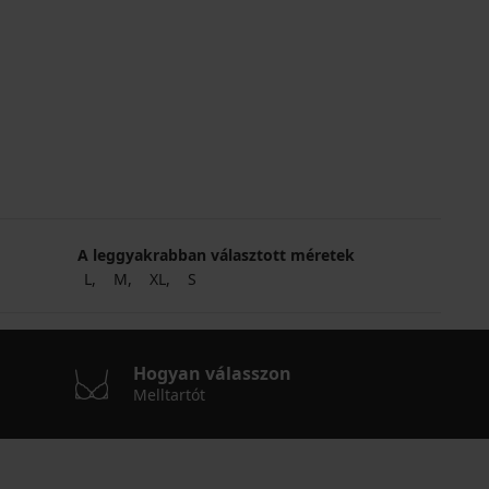
A leggyakrabban választott méretek
L
M
XL
S
Hogyan válasszon
Melltartót