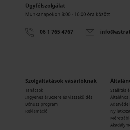
Ügyfélszolgálat
Munkanapokon 8:00 - 16:00 óra között
06 1 765 4767
info@astra
Szolgáltatások vásárlóknak
Általán
Tanácsok
Szállítás é
Ingyenes árucsere és visszaküldés
Általános 
Bónusz program
Adatvédel
Reklamáció
Nyilatkoza
Mérettábl
Akadályme