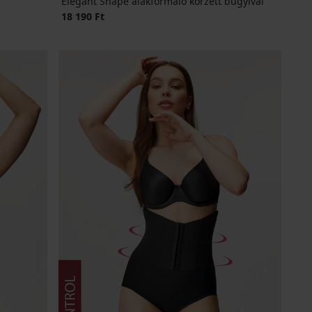
Elegant Shape alakformáló korzett bugyival
18 190 Ft