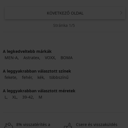
KÖVETKEZŐ OLDAL
Stránka 1/5
A legkedveltebb márkák
MEN-A
Astratex
VOXX
BOMA
A leggyakrabban választott színek
fekete
fehér
kék
többszínű
A leggyakrabban választott méretek
L
XL
39-42
M
8% visszatérítés a
Csere és visszaküldés