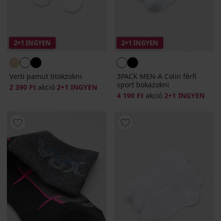
2+1 INGYEN
2+1 INGYEN
Verti pamut titokzokni
3PACK MEN-A Colin férfi
sport bokazokni
2 390 Ft
akció
2+1 INGYEN
4 190 Ft
akció
2+1 INGYEN