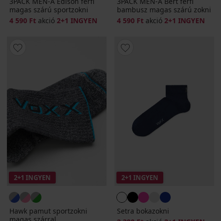
3PACK MEN-A Edison férfi
3PACK MEN-A Bert férfi
magas szárú sportzokni
bambusz magas szárú zokni
4 590 Ft
akció
2+1 INGYEN
4 590 Ft
akció
2+1 INGYEN
2+1 INGYEN
2+1 INGYEN
Hawk pamut sportzokni
Setra bokazokni
magas szárral