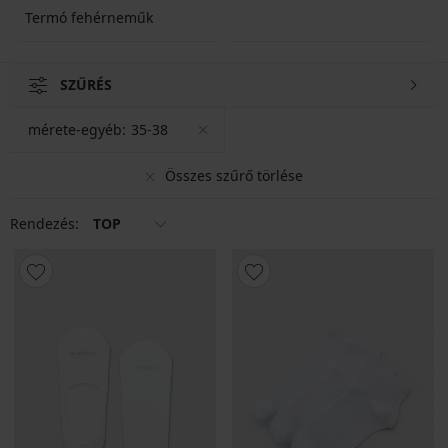
Termó fehérneműk
SZŰRÉS
mérete-egyéb:
35-38
Összes szűrő törlése
Rendezés:
TOP