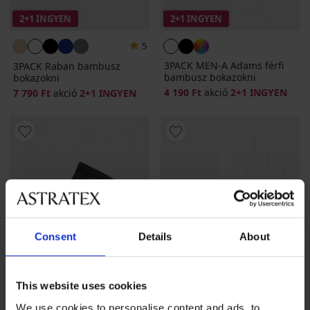
2+1 INGYEN
2+1 INGYEN
5
3PACK MEN-A Adams férfi
3PACK Raban bambusz
bambusz bokazokni
bokazokni
4 190 Ft
akció
2+1 INGYEN
7 790 Ft
akció
2+1 INGYEN
Consent
Details
About
This website uses cookies
We use cookies to personalise content and ads, to