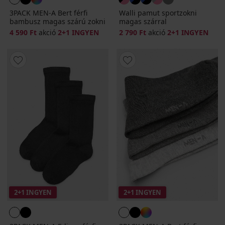
3PACK MEN-A Bert férfi
Walli pamut sportzokni
bambusz magas szárú zokni
magas szárral
4 590 Ft
akció
2+1 INGYEN
2 790 Ft
akció
2+1 INGYEN
2+1 INGYEN
2+1 INGYEN