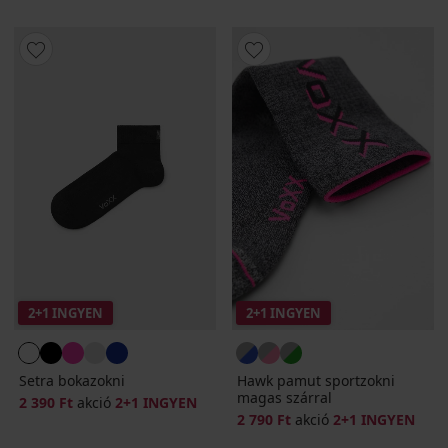
2+1 INGYEN
2+1 INGYEN
Setra bokazokni
Hawk pamut sportzokni
magas szárral
2 390 Ft
akció
2+1 INGYEN
2 790 Ft
akció
2+1 INGYEN