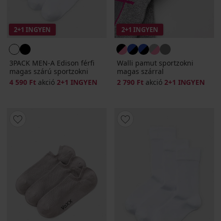
2+1 INGYEN
2+1 INGYEN
3PACK MEN-A Edison férfi
Walli pamut sportzokni
magas szárú sportzokni
magas szárral
4 590 Ft
akció
2+1 INGYEN
2 790 Ft
akció
2+1 INGYEN