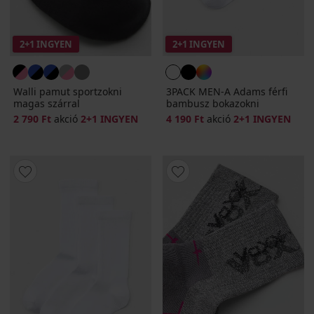
2+1 INGYEN
2+1 INGYEN
Walli pamut sportzokni
3PACK MEN-A Adams férfi
magas szárral
bambusz bokazokni
2 790 Ft
akció
2+1 INGYEN
4 190 Ft
akció
2+1 INGYEN