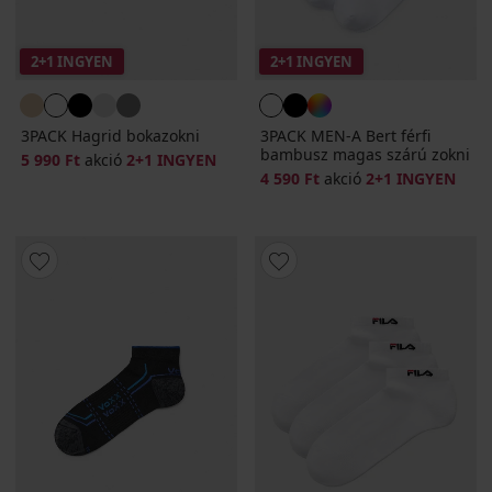
2+1 INGYEN
2+1 INGYEN
3PACK Hagrid bokazokni
3PACK MEN-A Bert férfi
bambusz magas szárú zokni
5 990 Ft
akció
2+1 INGYEN
4 590 Ft
akció
2+1 INGYEN