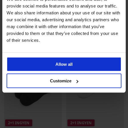
2+1 INGYEN
-40%
provide social media features and to analyse our traffic.
We also share information about your use of our site with
our social media, advertising and analytics partners who
3PACK MEN-A Adams férfi
3PACK MEN-A magasszárú
bambusz bokazokni
sportzokni
may combine it with other information that you’ve
4 190 Ft
akció
2+1 INGYEN
Kedvezmény
2 750 Ft
Eredeti ár
4 590 Ft
provided to them or that they’ve collected from your use
of their services.
Allow all
Customize
2+1 INGYEN
2+1 INGYEN