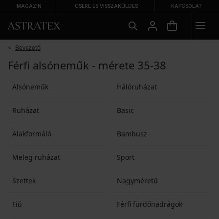
MAGAZIN
CSERE ÉS VISSZAKÜLDÉS
KAPCSOLAT
Bevezető
Férfi alsóneműk - mérete 35-38
Alsóneműk
Hálóruházat
Ruházat
Basic
Alakformáló
Bambusz
Meleg ruházat
Sport
Szettek
Nagyméretű
Fiú
Férfi fürdőnadrágok