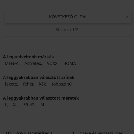
KÖVETKEZŐ OLDAL
Stránka 1/2
A legkedveltebb márkák
MEN-A
Astratex
VOXX
BOMA
A leggyakrabban választott színek
fekete
fehér
kék
többszínű
A leggyakrabban választott méretek
L
XL
39-42
M
8% visszatérítés a
Csere és visszaküldés