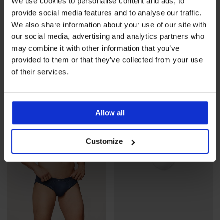
We use cookies to personalise content and ads, to
provide social media features and to analyse our traffic.
5
4,4
We also share information about your use of our site with
our social media, advertising and analytics partners who
Varrások nélküli tanga
Varrás nélküli alsónadrág
Stringy
SilverPro Classic I
may combine it with other information that you’ve
5 490 Ft
6 390 Ft
provided to them or that they’ve collected from your use
of their services.
Allow all
Customize