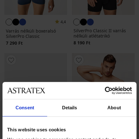
4,4
SilverPro Classic II varrás
Varrás nélküli boxeralsó
nélküli atlétatrikó
SilverPro Classic
8 190 Ft
7 290 Ft
Consent
Details
About
This website uses cookies