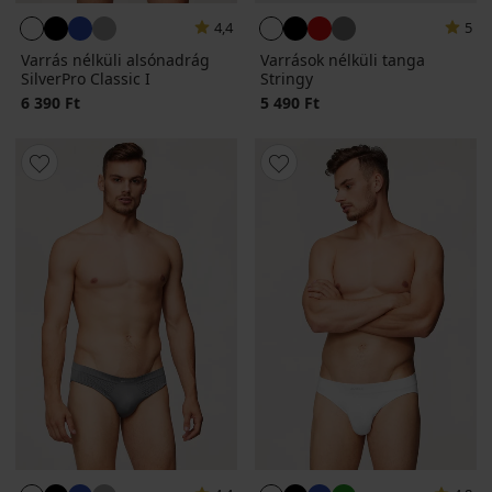
4,4
5
Varrás nélküli alsónadrág
Varrások nélküli tanga
SilverPro Classic I
Stringy
6 390 Ft
5 490 Ft