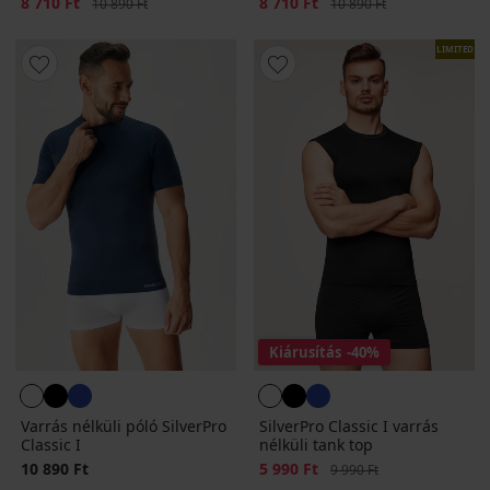
Kedvezmény
8 710 Ft
Eredeti ár
Kedvezmény
8 710 Ft
Eredeti ár
10 890 Ft
10 890 Ft
LIMITED
Kiárusítás
-40%
Varrás nélküli póló SilverPro
SilverPro Classic I varrás
Classic I
nélküli tank top
10 890 Ft
Kedvezmény
5 990 Ft
Eredeti ár
9 990 Ft