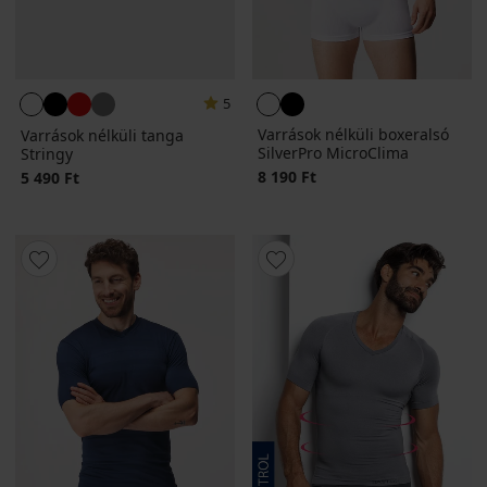
5
Varrások nélküli boxeralsó
Varrások nélküli tanga
SilverPro MicroClima
Stringy
8 190 Ft
5 490 Ft