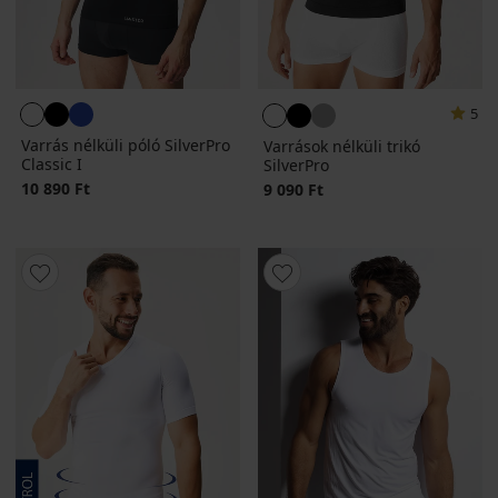
5
Varrás nélküli póló SilverPro
Varrások nélküli trikó
Classic I
SilverPro
10 890 Ft
9 090 Ft