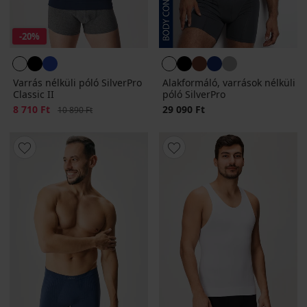
-20%
Varrás nélküli póló SilverPro
Alakformáló, varrások nélküli
Classic II
póló SilverPro
Kedvezmény
8 710 Ft
Eredeti ár
29 090 Ft
10 890 Ft