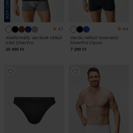
4,7
4,4
Alakformáló, varrások nélkül
Varrás nélküli boxeralsó
trikó SilverPro
SilverPro Classic
25 490 Ft
7 290 Ft