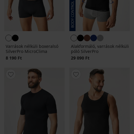
Varrások nélküli boxeralsó
Alakformáló, varrások nélküli
SilverPro MicroClima
póló SilverPro
8 190 Ft
29 090 Ft