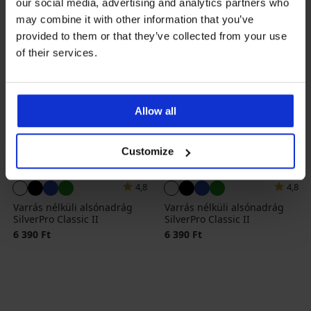
our social media, advertising and analytics partners who
may combine it with other information that you’ve
provided to them or that they’ve collected from your use
of their services.
Allow all
Customize
4,8
4,8
Varrás nélküli alsónadrág
Varrás nélküli alsónadrág
SilverPro Classic II
SilverPro Classic II
6 390 Ft
6 390 Ft