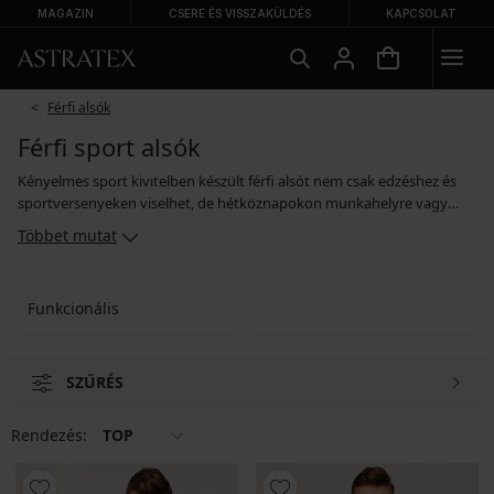
MAGAZIN
CSERE ÉS VISSZAKÜLDÉS
KAPCSOLAT
Férfi alsók
Férfi sport alsók
Kényelmes sport kivitelben készült férfi alsót nem csak edzéshez és
sportversenyeken viselhet, de hétköznapokon munkahelyre vagy
alváshoz is. A sport férfi alsó derékban széles szegéllyel és kényelmes
Többet mutat
szabásban készül, amely nem korlátoz a mozgásban. Az alapanyag
kellemes pamut, amely légáteresztő, némelyik modell ágyékban
praktikus necc panellel is rendelkeznek. A sportoláshoz ajánlott férfi
Funkcionális
alsó egyenként és kedvező áron több darabos kiszerelésben is
kapható.
SZŰRÉS
Rendezés:
TOP