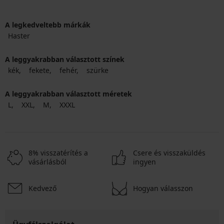
A legkedveltebb márkák
Haster
A leggyakrabban választott színek
kék
fekete
fehér
szürke
A leggyakrabban választott méretek
L
XXL
M
XXXL
8% visszatérítés a
Csere és visszaküldés
vásárlásból
ingyen
Kedvező
Hogyan válasszon