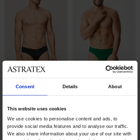
4,4
4,8
Consent
Details
About
Varrás nélküli alsónadrág
Varrás nélküli alsónadrág
SilverPro Classic I
SilverPro Classic II
6 390 Ft
6 390 Ft
This website uses cookies
We use cookies to personalise content and ads, to
provide social media features and to analyse our traffic.
We also share information about your use of our site with