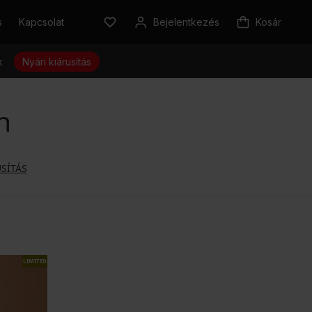
s
Kapcsolat
Bejelentkezés
Kosár
k
Nyári kiárusítás
n
SÍTÁS
LIMITED