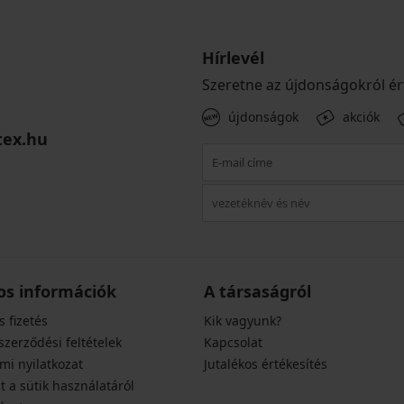
Hírlevél
Szeretne az újdonságokról ér
újdonságok
akciók
tex.hu
os információk
A társaságról
s fizetés
Kik vagyunk?
szerződési feltételek
Kapcsolat
mi nyilatkozat
Jutalékos értékesítés
t a sütik használatáról