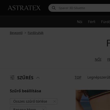
Női
Férfi
Fürd
Bevezető
Fürdőruhák
NŐI
F
SZŰRÉS
TOP
Legnépszerű
Szűrő beállítása
Összes szűrő törlése
Banana Moon