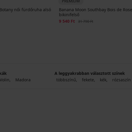
PREMIUM
otany női fürdőruha alsó
Banana Moon Southbay Bois de Ros
bikinifelső
Kedvezmény
9 540 Ft
Eredeti ár
31 790 Ft
kák
A leggyakrabban választott színek
Volin
Madora
többszínű
fekete
kék
rózsaszín