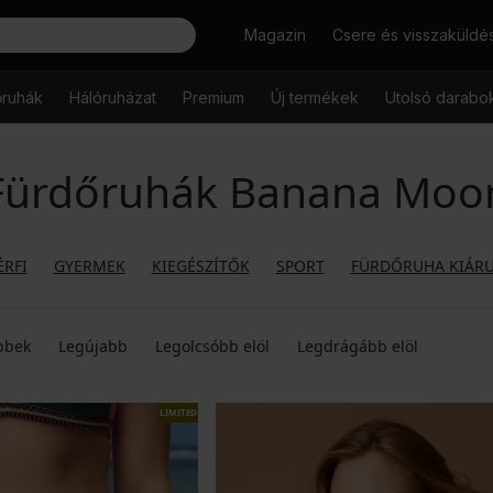
Keresés
Magazin
Csere és visszaküldé
őruhák
Hálóruházat
Premium
Új termékek
Utolsó darabo
Fürdőruhák Banana Moo
ÉRFI
GYERMEK
KIEGÉSZÍTŐK
SPORT
FÜRDŐRUHA KIÁRU
bbek
Legújabb
Legolcsóbb elöl
Legdrágább elöl
LIMITED