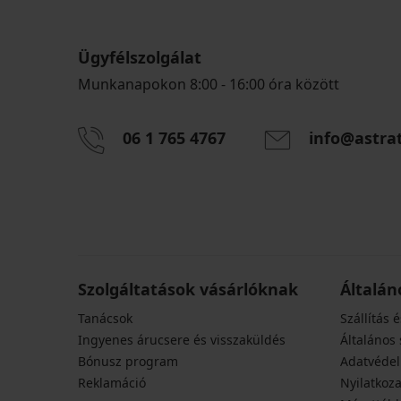
Ügyfélszolgálat
Munkanapokon 8:00 - 16:00 óra között
06 1 765 4767
info@astra
Szolgáltatások vásárlóknak
Általán
Tanácsok
Szállítás é
Ingyenes árucsere és visszaküldés
Általános 
Bónusz program
Adatvédel
Reklamáció
Nyilatkoza