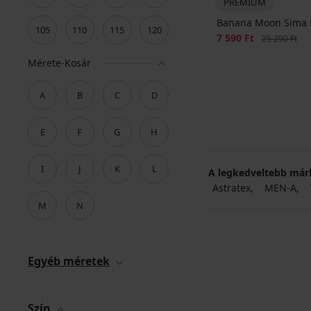
PREMIUM
Banana Moon Sima B
105
110
115
120
Kedvezmény
7 590 Ft
Eredeti ár
25 290 Ft
Mérete-Kosár
A
B
C
D
E
F
G
H
I
J
K
L
A legkedveltebb már
Astratex
MEN-A
M
N
Egyéb méretek
Szín