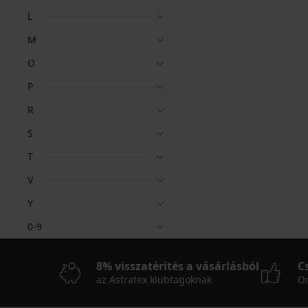
L
M
O
P
R
S
T
V
Y
0-9
8% visszatérítés a vásárlásból
C
az Astratex klubtagoknak
On