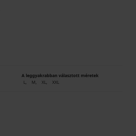
e
A leggyakrabban választott méretek
L
M
XL
XXL