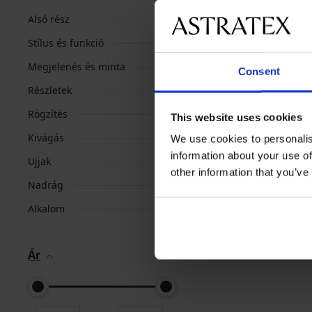
Alsó rész
Stílus és funkció
Megjelenés és minta
Consent
Részletek
Rögzítés
This website uses cookies
Kivágás
We use cookies to personalis
information about your use of
Ujjak
other information that you’ve
Nadrág
Alkalom
Ár