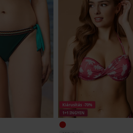
Kiárusítás
-70%
1+1 INGYEN