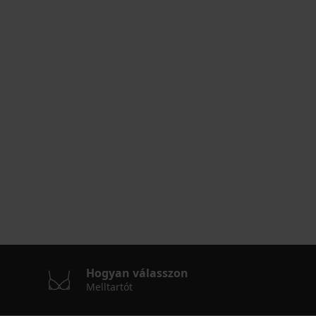
Hogyan válasszon
Melltartót