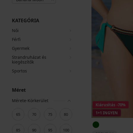
KATEGÓRIA
Női
Férfi
Gyermek
Strandruházat és
kiegészítők
Sportos
Méret
Mérete-Körkerület
Kiárusítás
-70%
1+1 INGYEN
65
70
75
80
85
90
95
100