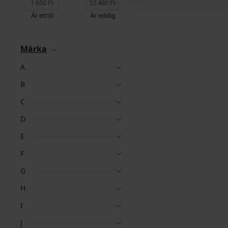
Ár ettől
Ár eddig
Márka
A
B
C
D
E
F
G
H
I
J