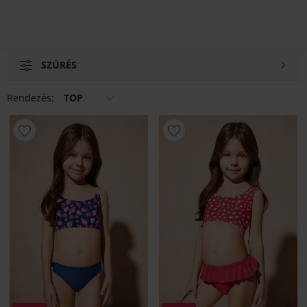
amelyekben pelenkával is élvezhetik az önfeledt fürdést.
SZŰRÉS
Rendezés:
TOP