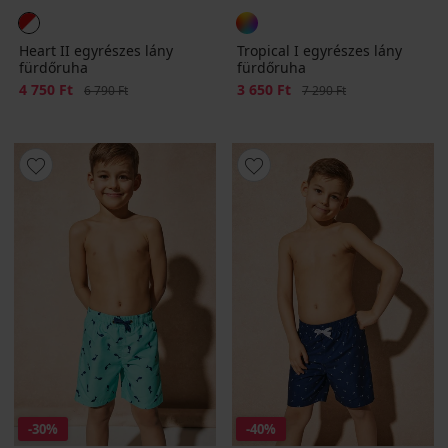
Heart II egyrészes lány
Tropical I egyrészes lány
fürdőruha
fürdőruha
Kedvezmény
4 750 Ft
Eredeti ár
Kedvezmény
3 650 Ft
Eredeti ár
6 790 Ft
7 290 Ft
-30%
-40%