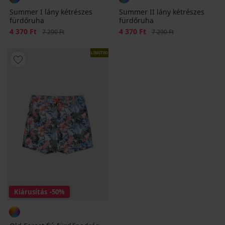
Summer I lány kétrészes
Summer II lány kétrészes
fürdőruha
fürdőruha
Kedvezmény
4 370 Ft
Eredeti ár
Kedvezmény
4 370 Ft
Eredeti ár
7 290 Ft
7 290 Ft
LIMITED
Kiárusítás
-50%