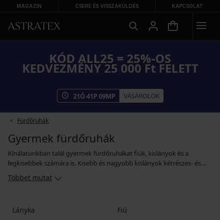
MAGAZIN
CSERE ÉS VISSZAKÜLDÉS
KAPCSOLAT
KÓD ALL25 = 25%-OS
KEDVEZMÉNY 25 000 Ft FELETT
VÁSÁROLOK
21
Ó
41
P
08
MP
Fürdőruhák
Gyermek fürdőruhák
Kínálatunkban talál gyermek fürdőruhákat fiúk, kislányok és a
legkisebbek számára is. Kisebb és nagyobb kislányok kétrészes- és
egyrészes fürdőruhákból is válogathatnak, a fiúk számára készült
Többet mutat
fürdőnadrágokat pedig két fazonban kínáljuk – fürdősort és száras
úszónadrág. Akármilyen fürdőruhát is választ, biztos, hogy tele lesz
színekkel és vidám motívumokkal, mert ez hozzátartozik a nyárhoz. A
Lányka
Fiú
legkisebbeknek olyan gyermek fürdőnadrágokat kínálunk,