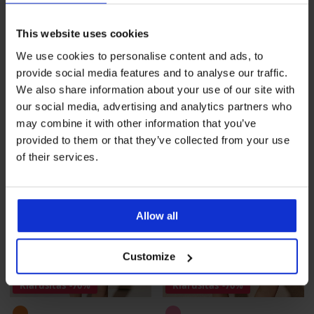
Crabs fiú fürdőnadrág
Charles fiú úszó
boxernadrág
This website uses cookies
Kedvezmény
3 400 Ft
Eredeti ár
6 790 Ft
Kedvezmény
3 120 Ft
Eredeti ár
10 390 Ft
We use cookies to personalise content and ads, to
provide social media features and to analyse our traffic.
We also share information about your use of our site with
our social media, advertising and analytics partners who
may combine it with other information that you’ve
provided to them or that they’ve collected from your use
of their services.
Allow all
Customize
Kiárusítás
-70%
Kiárusítás
-70%