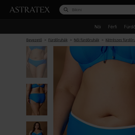
Női
Férfi
Fürd
Bevezető
Fürdőruhák
Női fürdőruhák
Kétrészes fürdőr