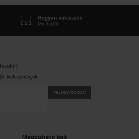
Hogyan válasszon
Melltartót
tesülni?
kedvezmények
FELIRATKOZOM
Megbízható bolt