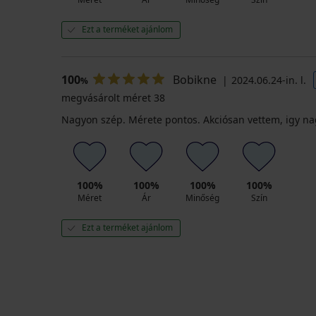
Ezt a terméket ajánlom
100
Bobikne
2024.06.24-in. l.
%
megvásárolt méret 38
Nagyon szép. Mérete pontos. Akciósan vettem, igy n
100%
100%
100%
100%
Méret
Ár
Minőség
Szín
Ezt a terméket ajánlom