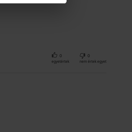
0
0
egyetértek
nem értek egyet