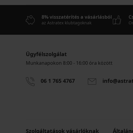
8% visszatérítés a vásárlásból
C
az Astratex klubtagoknak
On
Ügyfélszolgálat
Munkanapokon 8:00 - 16:00 óra között
06 1 765 4767
info@astra
Szolgáltatások vásárlóknak
Általán