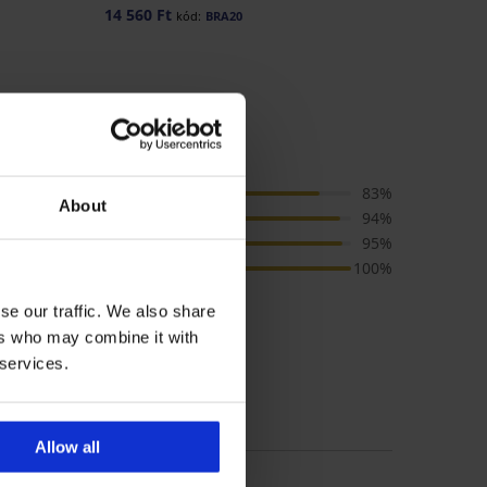
14 560 Ft
kód:
BRA20
Ár
83%
About
Méret
94%
Minőség
95%
Szín
100%
se our traffic. We also share
ers who may combine it with
alapján megvásárolt
 services.
Allow all