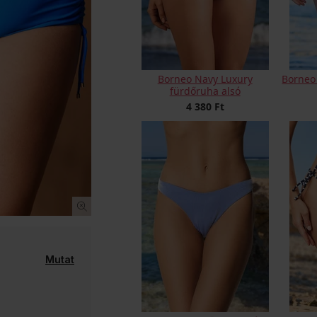
Borneo Navy Luxury
Borneo
fürdőruha alsó
4 380 Ft
Mutat