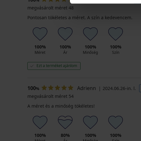
%
megvásárolt méret 48
Pontosan tökéletes a méret. A szín a kedevencem.
100%
100%
100%
100%
Méret
Ár
Minőség
Szín
Ezt a terméket ajánlom
100
Adrienn
2024.06.26-in. l.
%
megvásárolt méret 54
A méret és a minőség tökéletes!
100%
80%
100%
100%
Méret
Ár
Minőség
Szín