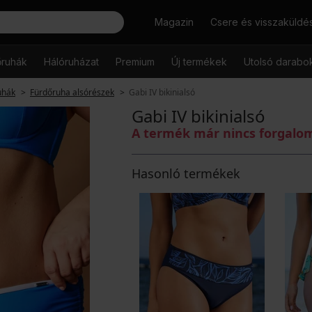
Keresés
Magazin
Csere és visszaküldé
őruhák
Hálóruházat
Premium
Új termékek
Utolsó darabo
uhák
Fürdőruha alsórészek
Gabi IV bikinialsó
Gabi IV bikinialsó
A termék már nincs forgal
Hasonló termékek