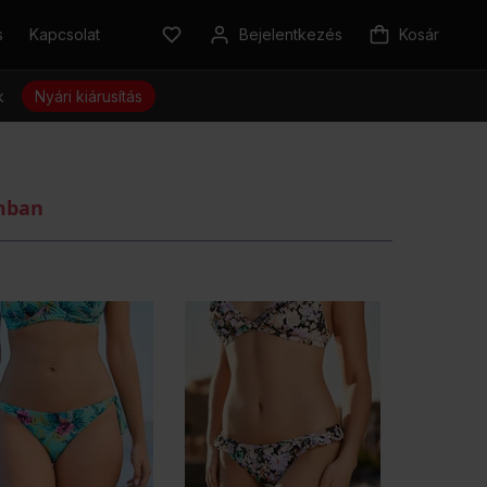
s
Kapcsolat
Bejelentkezés
Kosár
k
Nyári kiárusítás
omban