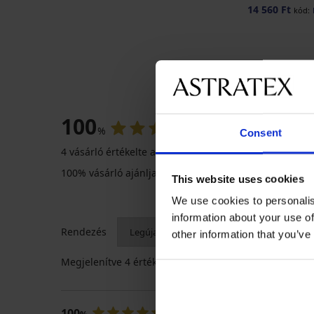
14 560 Ft
kód:
100
%
Consent
4 vásárló értékelte a terméket
100% vásárló ajánlja a terméket
This website uses cookies
We use cookies to personalis
information about your use of
Rendezés
other information that you’ve
Megjelenítve
4
értékelés 4 értékelésből
100
Ildikó
2024.11.07-in. l.