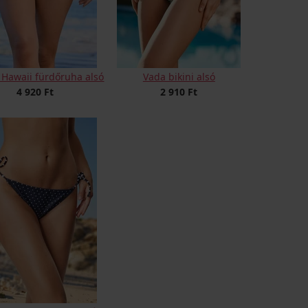
 Hawaii fürdőruha alsó
Vada bikini alsó
4 920 Ft
2 910 Ft