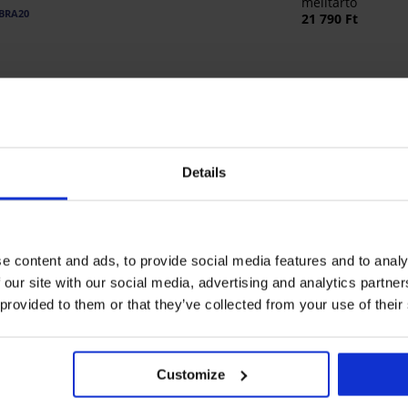
melltartó
BRA20
21 790 Ft
Gabi IV bikinialsó TERMÉK ÉRTÉKELÉSE
5
4x
Details
4
0x
3
0x
2
0x
1
0x
e content and ads, to provide social media features and to analy
 our site with our social media, advertising and analytics partn
Mérettanácsadó 
 provided to them or that they’ve collected from your use of their
Customize
Ellenőrzött vásárló