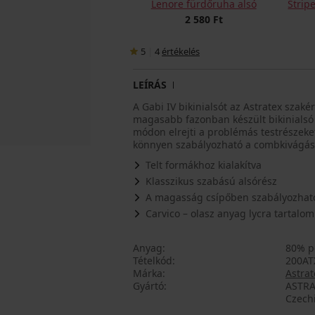
Lenore fürdőruha alsó
Strip
2 580 Ft
5
|
4
értékelés
LEÍRÁS
A Gabi IV bikinialsót az Astratex szaké
magasabb fazonban készült bikinialsó 
módon elrejti a problémás testrészeke
könnyen szabályozható a combkivágá
Telt formákhoz kialakítva
Klasszikus szabású alsórész
A magasság csípőben szabályozhat
Carvico – olasz anyag lycra tartalo
Anyag
80% p
Tételkód
200AT
Márka
Astrat
Gyártó
ASTRA
Czech