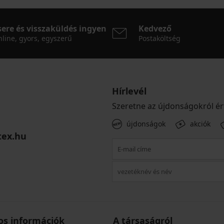
sere és visszaküldés ingyen
Kedvező
line, gyors, egyszerű
Postaköltség
Hírlevél
Szeretne az újdonságokról ér
újdonságok
akciók
tex.hu
os információk
A társaságról