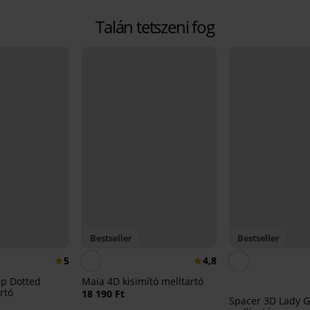
Talán tetszeni fog
Bestseller
Bestseller
5
4,8
up Dotted
Maia 4D kisimító melltartó
rtó
18 190 Ft
Spacer 3D Lady 