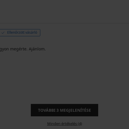
Ellenőrzött vásárló
agyon megérte. Ajánlom.
TOVÁBBI
3
MEGJELENÍTÉSE
Minden értékelés (4)