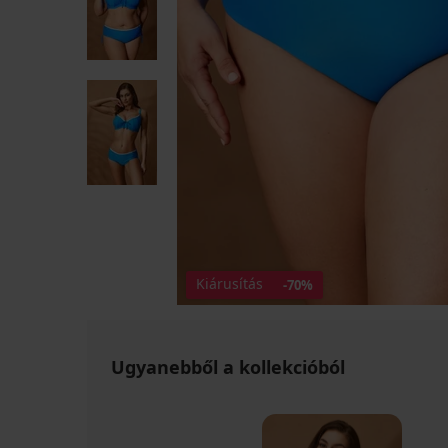
Kiárusítás
-70%
Ugyanebből a kollekcióból