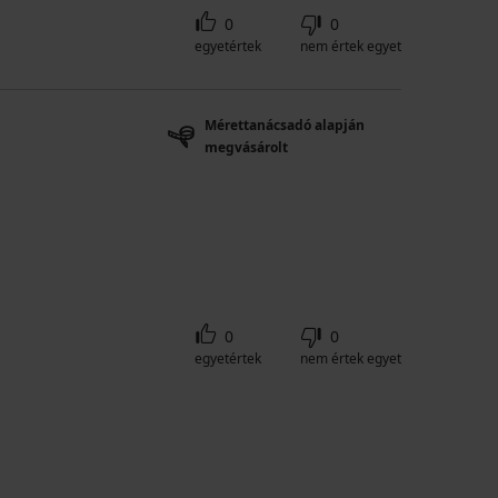
0
0
egyetértek
nem értek egyet
Mérettanácsadó alapján
megvásárolt
0
0
egyetértek
nem értek egyet