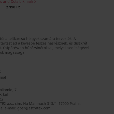
es and Dots bikinialsó
2 190 Ft
rtői a teltkarcsú hölgyek számára tervezték. A
tartást ad a kevésbé feszes hasrésznek, és diszkrét
t. Csípőrészen húzózsinórokkal, melyek segítségével
sok magassága.
ó
mmal
oliamid, 7
X_kal
ex
TEX a.s., cím: Na Maninách 315/4, 17000 Praha,
ia, e-mail: gpsr@astratex.com