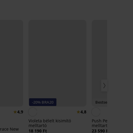
-20% BRA20
Bestseller
4,9
4,8
Violeta bélelt kisimító
Push Perfect Bardot 
melltartó
melltartó
Grace New
18 190 Ft
23 590 Ft