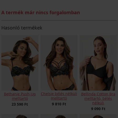
A termék már nincs forgalomban
Hasonló termékek
Chelsie bélés nélküli
Bethanie Push-Up
Bellinda Cotton Bra
melltartó
melltartó
melltartó, bélés
nélküli
9 810 Ft
23 590 Ft
9 090 Ft