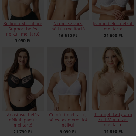
Bellinda Microfibre
Noemi szivacs
Jeanne bélés nélküli
Support bélés
nélküli melltartó
melltartó
nélküli melltartó
16 510 Ft
24 590 Ft
9 090 Ft
Triumph Ladyform
Anastasia bélés
Comfort melltartó,
Soft Minimizer
nélküli pamut
bélés- és merevítők
melltartó
melltartó
nélkül
14 990 Ft
21 790 Ft
9 090 Ft