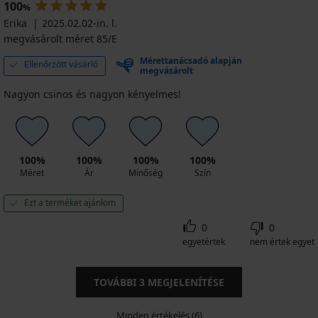
100
%
Erika
2025.02.02-in. l.
megvásárolt méret 85/E
Mérettanácsadó alapján
Ellenőrzött vásárló
megvásárolt
Nagyon csinos és nagyon kényelmes!
100%
100%
100%
100%
Méret
Ár
Minőség
Szín
Ezt a terméket ajánlom
0
0
egyetértek
nem értek egyet
TOVÁBBI
3
MEGJELENÍTÉSE
Minden értékelés (6)