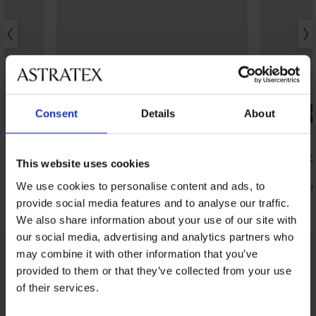
3+1 INGYEN
Bestseller
-20% BRA2
Consent
Details
About
5
5
DIVA by IVA brazil női alsó
Themis Lace
This website uses cookies
7 290 Ft
18 190 Ft
14 560 Ft
We use cookies to personalise content and ads, to
kó
provide social media features and to analyse our traffic.
We also share information about your use of our site with
our social media, advertising and analytics partners who
may combine it with other information that you’ve
Ugyanebből a kollekcióból
Mutat
provided to them or that they’ve collected from your use
of their services.