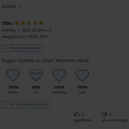
Arm
Sorrend
Shaper
karcsúsító,
varrások
PREMIUM
100
nélküli
%
uj...
Mónika
2025.09.04-in. l.
Gossard
23 590
Glossies
megvásárolt méret 75/F
Lace
Ft
I
Ellenőrzött vásárló
melltartó,
PREMIUM
fekete
Nagyon izgalmas és szuper kényelmes darab.
28 190
Gossard
Superboost
Ft
Lace
I
bélés
nélküli
100%
80%
100%
100%
melltartó
Méret
Ár
Minőség
Szín
32 690
Ft
Ezt a terméket ajánlom
0
0
egyetértek
nem értek egyet