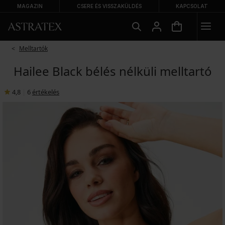
MAGAZIN
CSERE ÉS VISSZAKÜLDÉS
KAPCSOLAT
Melltartók
Hailee Black bélés nélküli melltartó
4,8
|
6
értékelés