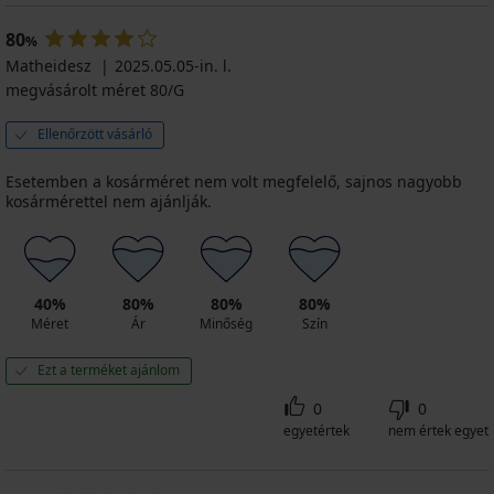
80
%
Matheidesz
2025.05.05-in. l.
megvásárolt méret 80/G
Ellenőrzött vásárló
Esetemben a kosárméret nem volt megfelelő, sajnos nagyobb
kosármérettel nem ajánlják.
40%
80%
80%
80%
Méret
Ár
Minőség
Szín
Ezt a terméket ajánlom
0
0
egyetértek
nem értek egyet