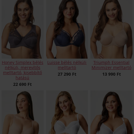
Honey Simplex bélés
Luisse bélés nélküli
Triumph Essential
nélküli, merevítős
melltartó
Minimizer melltartó
melltartó, kisebbítő
27 290 Ft
13 990 Ft
hatású
22 690 Ft