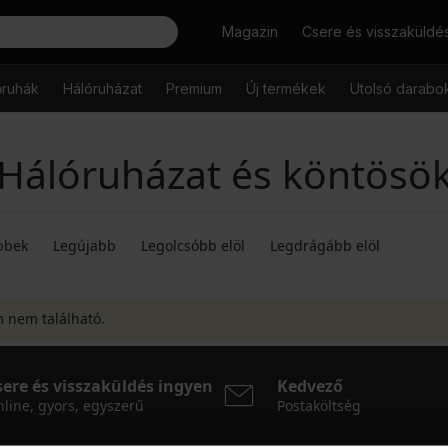
Keresés
Magazin
Csere és visszaküldé
őruhák
Hálóruházat
Premium
Új termékek
Utolsó darabo
Hálóruházat és köntösö
bbek
Legújabb
Legolcsóbb elöl
Legdrágább elöl
m nem található.
sere és visszaküldés ingyen
Kedvező
line, gyors, egyszerű
Postaköltség