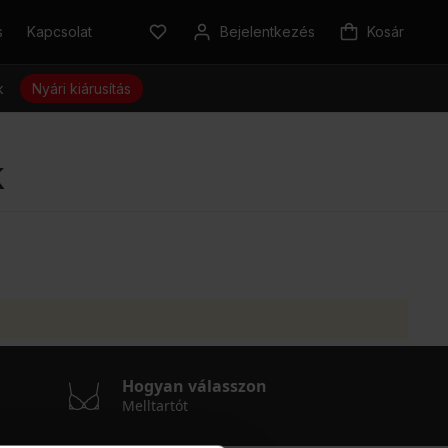
s
Kapcsolat
Bejelentkezés
Kosár
k
Nyári kiárusítás
k
Hogyan válasszon
Melltartót