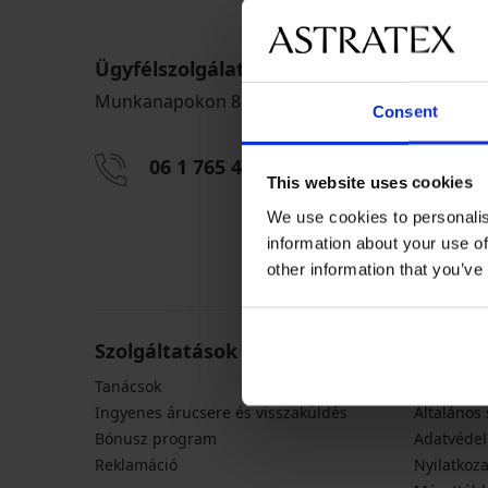
Ügyfélszolgálat
Munkanapokon 8:00 - 16:00 óra között
Consent
06 1 765 4767
info@astra
This website uses cookies
We use cookies to personalis
information about your use of
other information that you’ve
Szolgáltatások vásárlóknak
Általán
Tanácsok
Szállítás é
Ingyenes árucsere és visszaküldés
Általános 
Bónusz program
Adatvédel
Reklamáció
Nyilatkoza