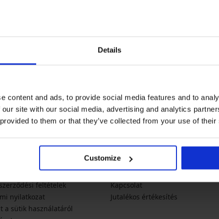
Hírlevél
Szeretne az újdonságokról ér
Details
újdonságok
akciók
tex.hu
e content and ads, to provide social media features and to analy
 our site with our social media, advertising and analytics partn
 provided to them or that they’ve collected from your use of their
os információk
A társaságról
Customize
s fizetés
Kik vagyunk?
szerződési feltételek
Kapcsolat
mi nyilatkozat
Jutalékos értékesítés
t a sütik használatáról