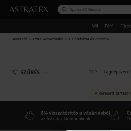
Női
Férfi
Fürd
Bevezető
Extra kedvezmény
Hálóruházat és köntösök
SZŰRÉS
TOP
Legnépszerű
A keresett tartalo
8% visszatérítés a vásárlásból
C
az Astratex klubtagoknak
On