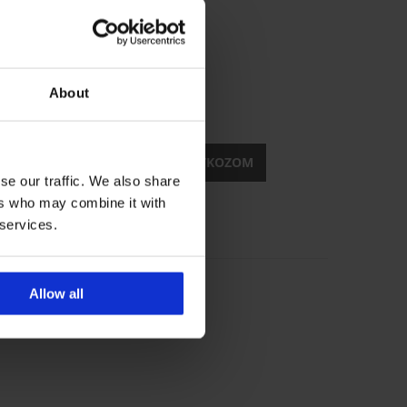
tesülni?
About
kedvezmények
FELIRATKOZOM
se our traffic. We also share
ers who may combine it with
 services.
Megbízható bolt
Allow all