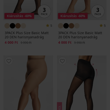
Kiárusítás
-60%
Kiárusítás
-60%
5
5
3PACK Plus Size Basic Matt
3PACK Plus Size Basic Matt
20 DEN harisnyanadrág
20 DEN harisnyanadrág
Kedvezmény
4 000 Ft
Eredeti ár
Kedvezmény
4 000 Ft
Eredeti ár
9 990 Ft
9 990 Ft