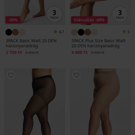
-50%
Kiárusítás
-60%
4,7
5
3PACK Basic Matt 20 DEN
3PACK Plus Size Basic Matt
harisnyanadrág
20 DEN harisnyanadrág
Kedvezmény
2 750 Ft
Eredeti ár
Kedvezmény
4 000 Ft
Eredeti ár
5 490 Ft
9 990 Ft