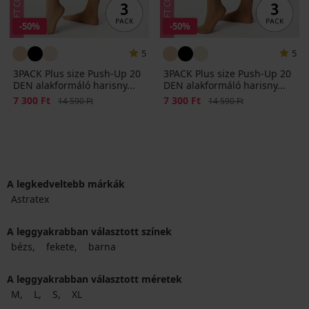
-50%
-50%
5
5
3PACK Plus size Push-Up 20
3PACK Plus size Push-Up 20
DEN alakformáló harisny...
DEN alakformáló harisny...
Kedvezmény
7 300 Ft
Eredeti ár
Kedvezmény
7 300 Ft
Eredeti ár
14 590 Ft
14 590 Ft
A legkedveltebb márkák
Astratex
A leggyakrabban választott színek
bézs
fekete
barna
A leggyakrabban választott méretek
M
L
S
XL