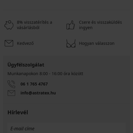
8% visszatérítés a
Csere és visszaküldés
vásárlásból
ingyen
Kedvező
Hogyan válasszon
Ügyfélszolgálat
Munkanapokon 8:00 - 16:00 óra között
06 1 765 4767
info@astratex.hu
Hírlevél