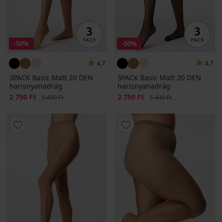
-50%
-50%
4,7
4,7
3PACK Basic Matt 20 DEN
3PACK Basic Matt 20 DEN
harisnyanadrág
harisnyanadrág
Kedvezmény
2 750 Ft
Eredeti ár
Kedvezmény
2 750 Ft
Eredeti ár
5 490 Ft
5 490 Ft