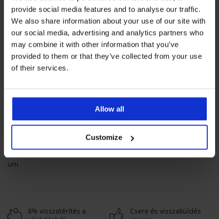
provide social media features and to analyse our traffic.
We also share information about your use of our site with
our social media, advertising and analytics partners who
may combine it with other information that you’ve
provided to them or that they’ve collected from your use
of their services.
A legkedveltebb márkák
Julimex
Allow all
A leggyakrabban választott színek
fehér
kék
piros
Customize
A leggyakrabban választott méretek
uni
8% visszatérítés a
Csere és visszaküldés