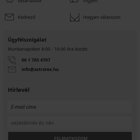
vásárlásból
ingyen
Kedvező
Hogyan válasszon
Ügyfélszolgálat
Munkanapokon 8:00 - 16:00 óra között
06 1 765 4767
info@astratex.hu
Hírlevél
FELIRATKOZOM