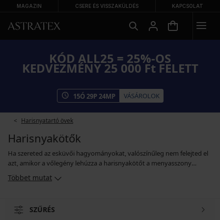
MAGAZIN
CSERE ÉS VISSZAKÜLDÉS
KAPCSOLAT
KÓD ALL25 = 25%-OS
KEDVEZMÉNY 25 000 Ft FELETT
VÁSÁROLOK
15
Ó
29
P
24
MP
Harisnyatartó övek
Harisnyakötők
Ha szereted az esküvői hagyományokat, valószínűleg nem felejted el
azt, amikor a vőlegény lehúzza a harisnyakötőt a menyasszony
lábáról. A harisnyakötő szokásosan a bal láb combjára kerül, és a
Többet mutat
boldog és hosszú ideig tartó házasságot hivatott biztosítani az ifjú pár
számára. A harisnyakötő lehet klasszikus fehér, de népszerű a fehér és
kék kombinációja vagy a kontrasztos piros is. De bármit is választasz,
SZŰRÉS
drukkolj, hogy pontosan azt hozza a kapcsolatotokba, amit ígér.