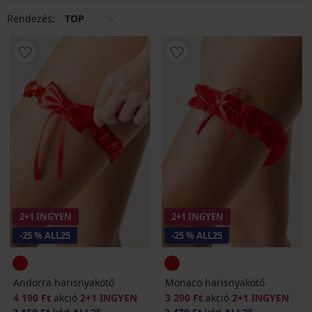
Rendezés:
TOP
2+1 INGYEN
2+1 INGYEN
-25 % ALL25
-25 % ALL25
Andorra harisnyakötő
Monaco harisnyakötő
4 190 Ft
akció
2+1 INGYEN
3 290 Ft
akció
2+1 INGYEN